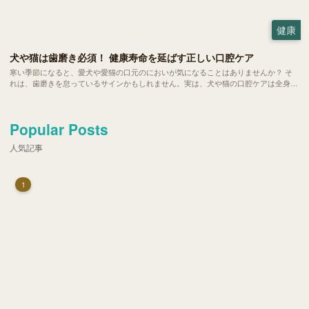
健康
犬や猫は歯磨き必須！ 健康寿命を延ばす正しい口腔ケア
寒い季節になると、愛犬や愛猫の口元のにおいが気になることはありませんか？ そ
れは、歯磨きを怠っているサインかもしれません。実は、犬や猫の口腔ケアは全身の
健康と深く関係する大切な習慣です。 今回は、歯磨きの重要性や理想の頻度、準備
すべき道具、上手な歯磨きの方法などをご紹介します。
Popular Posts
人気記事
1