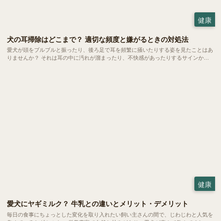
健康
犬の耳掃除はどこまで？ 適切な頻度と嫌がるときの対処法
愛犬が頭をブルブルと振ったり、後ろ足で耳を頻繁に掻いたりする姿を見たことはあ
りませんか？ それは耳の中に汚れが溜まったり、不快感があったりするサインかも
しれません。耳のケアは健やかな暮らしを守るために欠かせない大切なお手入れの一
つ。 でも、どこまで掃除していいのか、嫌がるときはどうすればいいのか、悩む方
も多いのではないでしょうか。
健康
愛犬にヤギミルク？ 牛乳との違いとメリット・デメリット
毎日の食事にちょっとした変化を取り入れたい飼い主さんの間で、じわじわと人気を