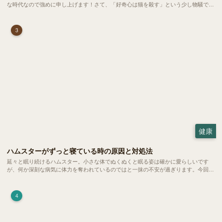
な時代なので強めに申し上げます！さて、「好奇心は猫を殺す」という少し物騒で、
どこか皮肉めいたことわざを聞いたことはありますか？
3
健康
ハムスターがずっと寝ている時の原因と対処法
延々と眠り続けるハムスター。小さな体でぬくぬくと眠る姿は確かに愛らしいです
が、何か深刻な病気に体力を奪われているのではと一抹の不安が過ぎります。今回
は、 ハムスターが寝る時間の正常範囲やぐったりしている場合の見分け方、安心で
きる環境づくり についてご紹介します。
4