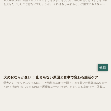
を見せたりしたことはないでしょうか。 それはもしかすると、小型犬に多く見られ
る「パテラ」という関節のトラブルのサインかもしれません。今回はパテラの基礎知
識や今日からできる予防法についてご紹介します。
健康
犬のおならが臭い！ 止まらない原因と食事で変わる腸活ケア
愛犬とのリラックスタイムに、ふと強烈なニオイが漂ってきて驚いた経験はありませ
んか？ 犬がおならをするのは生理現象の一つですが、あまりにも臭かったり回数が
多かったりする場合は体からのSOSかもしれません。 今回は、愛犬のおならが臭く
なる原因や病気のサイン、そして家庭でできる腸活ケアについてご紹介します。