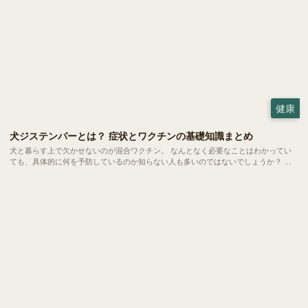
健康
犬ジステンパーとは？ 症状とワクチンの基礎知識まとめ
犬と暮らす上で欠かせないのが混合ワクチン。 なんとなく必要なことはわかってい
ても、具体的に何を予防しているのか知らない人も多いのではないでしょうか？ 今
回ご紹介するのは、混合ワクチンによって予防される「犬ジステンパー」という恐ろ
しい病気についてです。