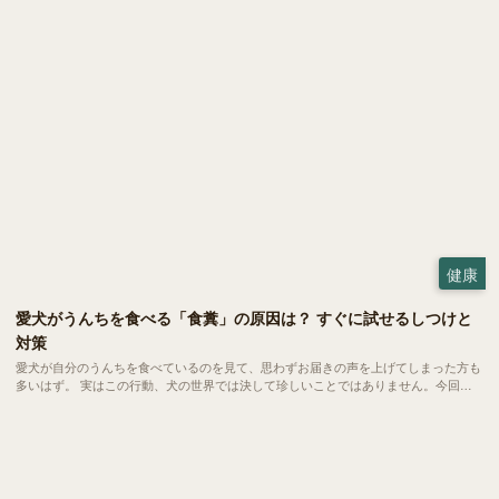
当然ながら与える量や調理方法にはいくつかの注意ポイントも。今回は、愛犬にゆで
卵を与える際の適量や、気になるアレルギーなどの注意点をご紹介します。
健康
愛犬がうんちを食べる「食糞」の原因は？ すぐに試せるしつけと
対策
愛犬が自分のうんちを食べているのを見て、思わずお届きの声を上げてしまった方も
多いはず。 実はこの行動、犬の世界では決して珍しいことではありません。今回
は、愛犬の健やかな毎日を守るために、今日からできる対策をご紹介します。