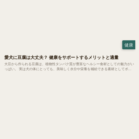
健康
愛犬に豆腐は大丈夫？ 健康をサポートするメリットと適量
大豆から作られる豆腐は、植物性タンパク質が豊富なヘルシー食材としての魅力がい
っぱい。 実は犬の体にとっても、美味しく水分や栄養を補給できる素材としてポテ
ンシャルを秘めています。今回は、愛犬の食卓に豆腐を取り入れるメリットや、正し
く与えるための注意点についてご紹介します。