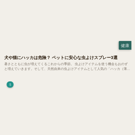
健康
犬や猫にハッカは危険？ ペットに安心な虫よけスプレー3選
暑さとともに虫が増えてくるこれからの季節。 虫よけアイテムを使う機会もおのず
と増えていきます。そして、天然由来の虫よけアイテムとして人気の「ハッカ（薄
荷）」。 実はこれが ペットの健康には悪影響 だということはご存知ですか？
5