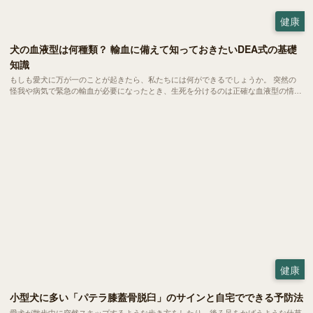
健康
犬の血液型は何種類？ 輸血に備えて知っておきたいDEA式の基礎
知識
もしも愛犬に万が一のことが起きたら、私たちには何ができるでしょうか。 突然の
怪我や病気で緊急の輸血が必要になったとき、生死を分けるのは正確な血液型の情報
かもしれません。今回は、いざという時に愛犬を守るために知っておきたい血液型の
基礎知識についてご紹介します。
健康
小型犬に多い「パテラ膝蓋骨脱臼」のサインと自宅でできる予防法
愛犬が散歩中に突然スキップするような歩き方をしたり、後ろ足をかばうような仕草