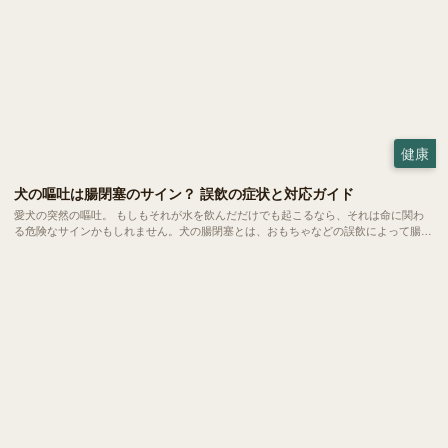
健康
犬の嘔吐は腸閉塞のサイン？ 誤飲の症状と対応ガイド
愛犬の突然の嘔吐。 もしもそれが水を飲んだだけでも起こるなら、それは命に関わ
る危険なサインかもしれません。犬の腸閉塞とは、おもちゃなどの誤飲によって腸が
完全に詰まってしまう恐ろしい状態。 一刻を争う事態になりやすいため、飼い主さ
んの素早い判断こそが愛犬の命を救う鍵となります。