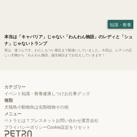
知識・教養
本当は「キャバリア」じゃない「わんわん物語」のレディと「シュ
ナ」じゃないトランプ
実は、違うんです。わたしもつい最近まで勘違いしていました。今回は、レディの正
しい犬種から「わんわん物語」誕生秘話までお伝えしていきます！
カテゴリー
イベント
知識・教養
健康
しつけ
お仕事
グッズ
種類
犬
猫
鳥
小動物
魚
は虫類
植物
その他
メニュー
ペトラとは？
プレスキット
お問い合わせ
運営会社
プライバシーポリシー
Cookie設定をリセット