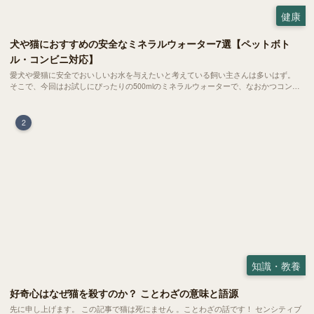
健康
犬や猫におすすめの安全なミネラルウォーター7選【ペットボト
ル・コンビニ対応】
愛犬や愛猫に安全でおいしいお水を与えたいと考えている飼い主さんは多いはず。
そこで、今回はお試しにぴったりの500mlのミネラルウォーターで、なおかつコンビ
ニでも購入できる犬や猫にもおすすめなものを厳選してご紹介します！
2
知識・教養
好奇心はなぜ猫を殺すのか？ ことわざの意味と語源
先に申し上げます。 この記事で猫は死にません 。ことわざの話です！ センシティブ