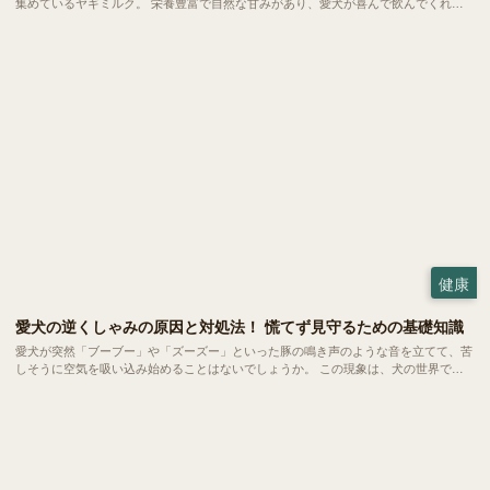
集めているヤギミルク。 栄養豊富で自然な甘みがあり、愛犬が喜んで飲んでくれる
と話題です。ただ、普段私たちが飲んでいる牛乳と比べると馴染みもなく、二の足を
踏んでいる方も多いのではないでしょうか。 今回は、愛犬の健康をサポートするヤ
ギミルクの魅力や、毎日の暮らしへの取り入れ方をご紹介します。
健康
愛犬の逆くしゃみの原因と対処法！ 慌てず見守るための基礎知識
愛犬が突然「ブーブー」や「ズーズー」といった豚の鳴き声のような音を立てて、苦
しそうに空気を吸い込み始めることはないでしょうか。 この現象は、犬の世界では
比較的よく見られる「逆くしゃみ」と呼ばれるもの。小型犬から大型犬まで幅広い犬
種で起こるものですが、突然の異音に慌ててしまう飼い主さんも少なくありません。
今回は、この「逆くしゃみ」についてご紹介します。