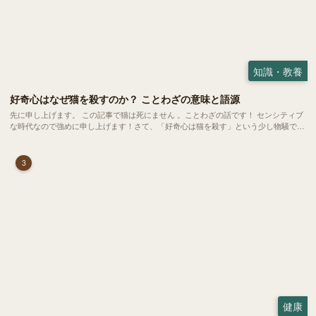
知識・教養
好奇心はなぜ猫を殺すのか？ ことわざの意味と語源
先に申し上げます。 この記事で猫は死にません 。ことわざの話です！ センシティブ
な時代なので強めに申し上げます！さて、「好奇心は猫を殺す」という少し物騒で、
どこか皮肉めいたことわざを聞いたことはありますか？
3
健康