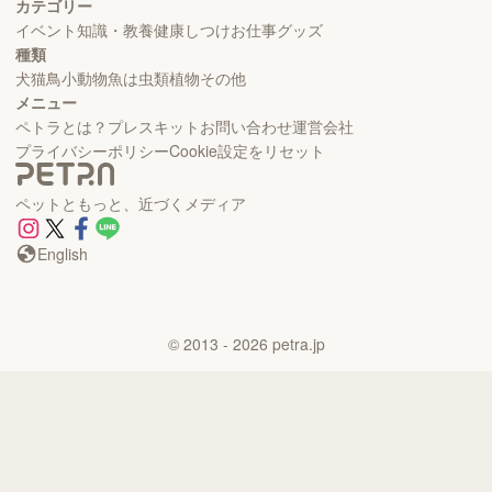
カテゴリー
イベント
知識・教養
健康
しつけ
お仕事
グッズ
種類
犬
猫
鳥
小動物
魚
は虫類
植物
その他
メニュー
ペトラとは？
プレスキット
お問い合わせ
運営会社
プライバシーポリシー
Cookie設定をリセット
ペットともっと、近づくメディア
English
©
2013
- 2026
petra.jp