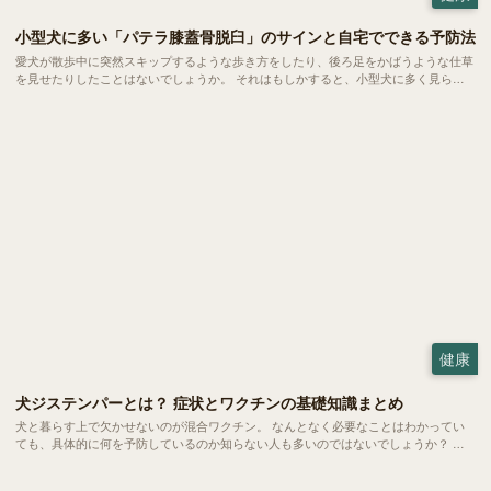
小型犬に多い「パテラ膝蓋骨脱臼」のサインと自宅でできる予防法
愛犬が散歩中に突然スキップするような歩き方をしたり、後ろ足をかばうような仕草
を見せたりしたことはないでしょうか。 それはもしかすると、小型犬に多く見られ
る「パテラ」という関節のトラブルのサインかもしれません。今回はパテラの基礎知
識や今日からできる予防法についてご紹介します。
健康
犬ジステンパーとは？ 症状とワクチンの基礎知識まとめ
犬と暮らす上で欠かせないのが混合ワクチン。 なんとなく必要なことはわかってい
ても、具体的に何を予防しているのか知らない人も多いのではないでしょうか？ 今
回ご紹介するのは、混合ワクチンによって予防される「犬ジステンパー」という恐ろ
しい病気についてです。