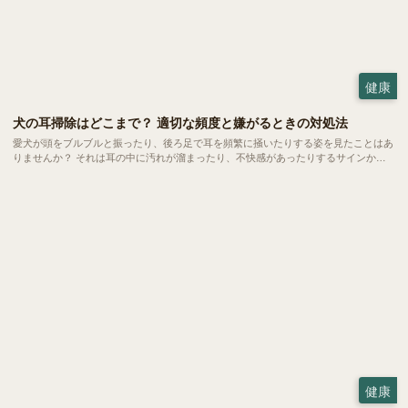
健康
犬の耳掃除はどこまで？ 適切な頻度と嫌がるときの対処法
愛犬が頭をブルブルと振ったり、後ろ足で耳を頻繁に掻いたりする姿を見たことはあ
りませんか？ それは耳の中に汚れが溜まったり、不快感があったりするサインかも
しれません。耳のケアは健やかな暮らしを守るために欠かせない大切なお手入れの一
つ。 でも、どこまで掃除していいのか、嫌がるときはどうすればいいのか、悩む方
も多いのではないでしょうか。
健康