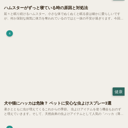
ハムスターがずっと寝ている時の原因と対処法
延々と眠り続けるハムスター。小さな体でぬくぬくと眠る姿は確かに愛らしいです
が、何か深刻な病気に体力を奪われているのではと一抹の不安が過ぎります。今回
は、 ハムスターが寝る時間の正常範囲やぐったりしている場合の見分け方、安心で
きる環境づくり についてご紹介します。
4
健康
犬や猫にハッカは危険？ ペットに安心な虫よけスプレー3選
暑さとともに虫が増えてくるこれからの季節。 虫よけアイテムを使う機会もおのず
と増えていきます。そして、天然由来の虫よけアイテムとして人気の「ハッカ（薄
荷）」。 実はこれが ペットの健康には悪影響 だということはご存知ですか？