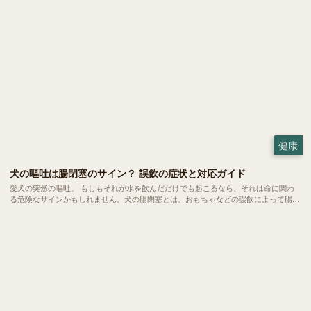
健康
犬の嘔吐は腸閉塞のサイン？ 誤飲の症状と対応ガイド
愛犬の突然の嘔吐。 もしもそれが水を飲んだだけでも起こるなら、それは命に関わ
る危険なサインかもしれません。犬の腸閉塞とは、おもちゃなどの誤飲によって腸が
完全に詰まってしまう恐ろしい状態。 一刻を争う事態になりやすいため、飼い主さ
んの素早い判断こそが愛犬の命を救う鍵となります。