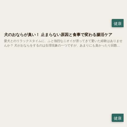
健康
犬のおならが臭い！ 止まらない原因と食事で変わる腸活ケア
愛犬とのリラックスタイムに、ふと強烈なニオイが漂ってきて驚いた経験はありませ
んか？ 犬がおならをするのは生理現象の一つですが、あまりにも臭かったり回数が
多かったりする場合は体からのSOSかもしれません。 今回は、愛犬のおならが臭く
なる原因や病気のサイン、そして家庭でできる腸活ケアについてご紹介します。
健康