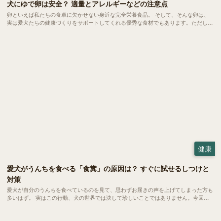
犬にゆで卵は安全？ 適量とアレルギーなどの注意点
卵といえば私たちの食卓に欠かせない身近な完全栄養食品。 そして、そんな卵は、
実は愛犬たちの健康づくりをサポートしてくれる優秀な食材でもあります。ただし、
当然ながら与える量や調理方法にはいくつかの注意ポイントも。今回は、愛犬にゆで
卵を与える際の適量や、気になるアレルギーなどの注意点をご紹介します。
健康
愛犬がうんちを食べる「食糞」の原因は？ すぐに試せるしつけと
対策
愛犬が自分のうんちを食べているのを見て、思わずお届きの声を上げてしまった方も
多いはず。 実はこの行動、犬の世界では決して珍しいことではありません。今回
は、愛犬の健やかな毎日を守るために、今日からできる対策をご紹介します。