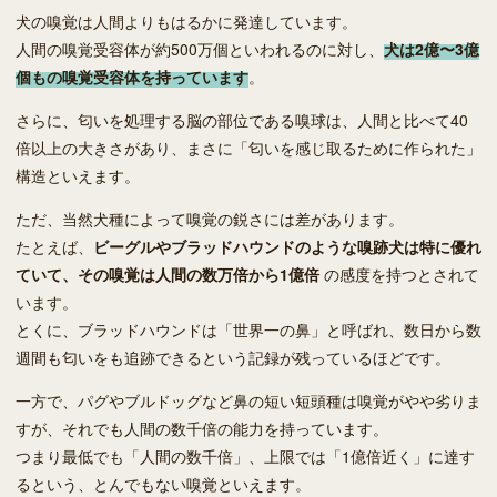
犬の嗅覚は人間よりもはるかに発達しています。
人間の嗅覚受容体が約500万個といわれるのに対し、
犬は2億〜3億
個もの嗅覚受容体を持っています
。
さらに、匂いを処理する脳の部位である嗅球は、人間と比べて40
倍以上の大きさがあり、まさに「匂いを感じ取るために作られた」
構造といえます。
ただ、当然犬種によって嗅覚の鋭さには差があります。
たとえば、
ビーグルやブラッドハウンドのような嗅跡犬は特に優れ
ていて、その嗅覚は人間の数万倍から1億倍
の感度を持つとされて
います。
とくに、ブラッドハウンドは「世界一の鼻」と呼ばれ、数日から数
週間も匂いをも追跡できるという記録が残っているほどです。
一方で、パグやブルドッグなど鼻の短い短頭種は嗅覚がやや劣りま
すが、それでも人間の数千倍の能力を持っています。
つまり最低でも「人間の数千倍」、上限では「1億倍近く」に達す
るという、とんでもない嗅覚といえます。