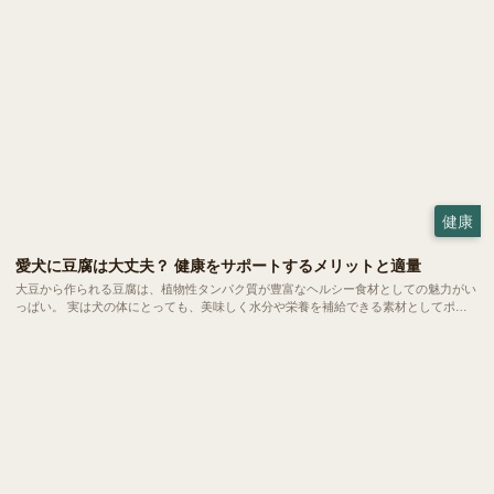
健康
愛犬に豆腐は大丈夫？ 健康をサポートするメリットと適量
大豆から作られる豆腐は、植物性タンパク質が豊富なヘルシー食材としての魅力がい
っぱい。 実は犬の体にとっても、美味しく水分や栄養を補給できる素材としてポテ
ンシャルを秘めています。今回は、愛犬の食卓に豆腐を取り入れるメリットや、正し
く与えるための注意点についてご紹介します。