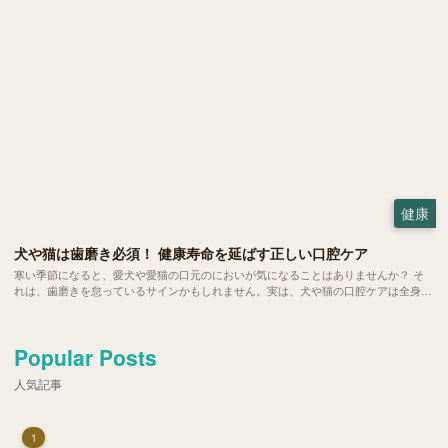
健康
犬や猫は歯磨き必須！ 健康寿命を延ばす正しい口腔ケア
寒い季節になると、愛犬や愛猫の口元のにおいが気になることはありませんか？ そ
れは、歯磨きを怠っているサインかもしれません。実は、犬や猫の口腔ケアは全身の
健康と深く関係する大切な習慣です。 今回は、歯磨きの重要性や理想の頻度、準備
すべき道具、上手な歯磨きの方法などをご紹介します。
Popular Posts
人気記事
1