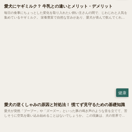
愛犬にヤギミルク？ 牛乳との違いとメリット・デメリット
毎日の食事にちょっとした変化を取り入れたい飼い主さんの間で、じわじわと人気を
集めているヤギミルク。 栄養豊富で自然な甘みがあり、愛犬が喜んで飲んでくれる
と話題です。ただ、普段私たちが飲んでいる牛乳と比べると馴染みもなく、二の足を
踏んでいる方も多いのではないでしょうか。 今回は、愛犬の健康をサポートするヤ
ギミルクの魅力や、毎日の暮らしへの取り入れ方をご紹介します。
健康
愛犬の逆くしゃみの原因と対処法！ 慌てず見守るための基礎知識
愛犬が突然「ブーブー」や「ズーズー」といった豚の鳴き声のような音を立てて、苦
しそうに空気を吸い込み始めることはないでしょうか。 この現象は、犬の世界では
比較的よく見られる「逆くしゃみ」と呼ばれるもの。小型犬から大型犬まで幅広い犬
種で起こるものですが、突然の異音に慌ててしまう飼い主さんも少なくありません。
今回は、この「逆くしゃみ」についてご紹介します。