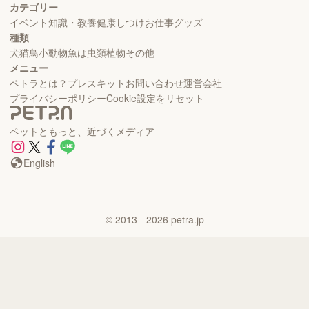
カテゴリー
イベント
知識・教養
健康
しつけ
お仕事
グッズ
種類
犬
猫
鳥
小動物
魚
は虫類
植物
その他
メニュー
ペトラとは？
プレスキット
お問い合わせ
運営会社
プライバシーポリシー
Cookie設定をリセット
ペットともっと、近づくメディア
English
©
2013
- 2026
petra.jp