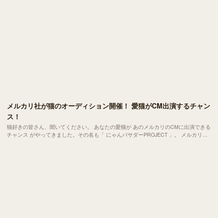
メルカリ社が猫のオーディション開催！ 愛猫がCM出演するチャン
ス！
猫好きの皆さん、聞いてください。 あなたの愛猫が あのメルカリのCMに出演できる
チャンス がやってきました。その名も「 にゃんバサダーPROJECT 」。 メルカリが
主催するこの企画は SNS世代の猫たちの夢舞台 といっても過言ではありません。