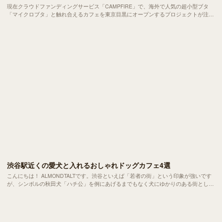
現在クラウドファンディングサービス「CAMPFIRE」で、海外で人気の超小型ブタ
「マイクロブタ」と触れ合えるカフェを東京目黒にオープンするプロジェクトが注目
を集めています。
渋谷駅近くの愛犬と入れるおしゃれドッグカフェ4選
こんにちは！ ALMONDTALTです。渋谷といえば「若者の街」という印象が強いです
が、シンボルの秋田犬「ハチ公」を例にあげるまでもなく犬にゆかりのある街として
も知られています。そんな渋谷には「ドッグカフェ」を謳っていなくともわんちゃん
と一緒に入れるおしゃれなカフェが多いことはご存知でしょうか？