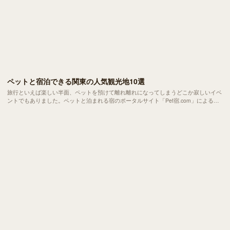
ペットと宿泊できる関東の人気観光地10選
旅行といえば楽しい半面、ペットを預けて離れ離れになってしまうどこか寂しいイベ
ントでもありました。ペットと泊まれる宿のポータルサイト「Pet宿.com」による
と、1999年のサイト開設時には約170軒だった登録宿が、2019年現在では約800軒と5
倍近くに増加。最近ではペットと一緒に旅行を楽しむ人が増えているんです。