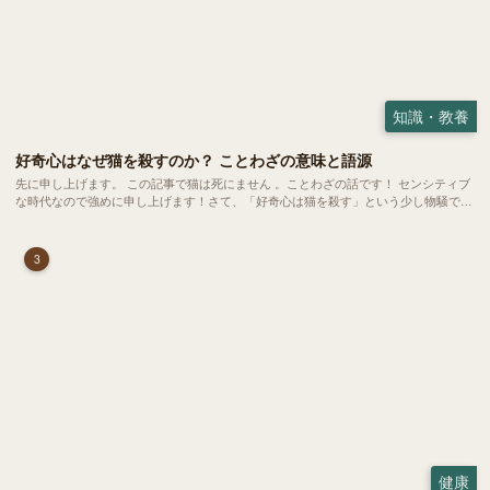
知識・教養
好奇心はなぜ猫を殺すのか？ ことわざの意味と語源
先に申し上げます。 この記事で猫は死にません 。ことわざの話です！ センシティブ
な時代なので強めに申し上げます！さて、「好奇心は猫を殺す」という少し物騒で、
どこか皮肉めいたことわざを聞いたことはありますか？
3
健康