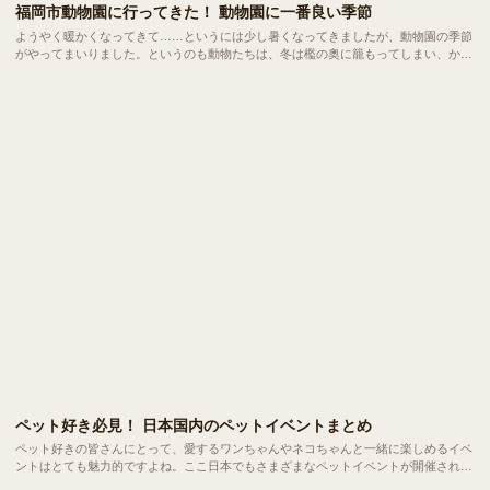
福岡市動物園に行ってきた！ 動物園に一番良い季節
ようやく暖かくなってきて……というには少し暑くなってきましたが、動物園の季節
がやってまいりました。というのも動物たちは、冬は檻の奥に籠もってしまい、かと
いって夏も炎天下ではあまり顔を見せてくれません。そんな動物園日和のゴールデン
ウィークまっただなかに福岡市動物園に行ってきました！
ペット好き必見！ 日本国内のペットイベントまとめ
ペット好きの皆さんにとって、愛するワンちゃんやネコちゃんと一緒に楽しめるイベ
ントはとても魅力的ですよね。ここ日本でもさまざまなペットイベントが開催されて
おり、犬や猫はもちろん、小動物や爬虫類好きの方にもおすすめしたいイベントが目