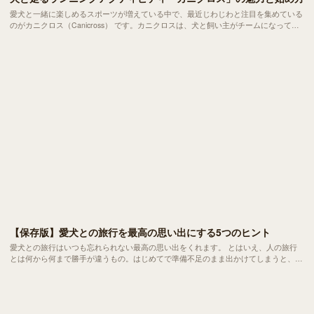
愛犬と一緒に楽しめるスポーツが増えている中で、最近じわじわと注目を集めている
のがカニクロス（Canicross） です。カニクロスは、犬と飼い主がチームになって一
緒に走る新しいランニングスポーツのこと。 そり犬のオフシーズンのトレーニング
としてヨーロッパで始まり、今では世界各国に愛好者がいるアクティビティです。
【保存版】愛犬との旅行を最高の思い出にする5つのヒント
愛犬との旅行はいつも忘れられない最高の思い出をくれます。 とはいえ、人の旅行
とは何から何まで勝手が違うもの。はじめてで準備不足のまま出かけてしまうと、思
わぬトラブルに繋がり思い出に暗い影を落としてしまうことも。