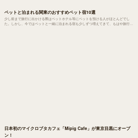
ペットと泊まれる関東のおすすめペット宿10選
少し前まで旅行に出かける際はペットホテル等にペットを預ける人がほとんどでし
た。しかし、今ではペットと一緒に泊まれる宿も少しずつ増えてきて、もはや旅行は
ペットと楽しむものになりつつあります。
日本初のマイクロブタカフェ「Mipig Cafe」が東京目黒にオープ
ン！