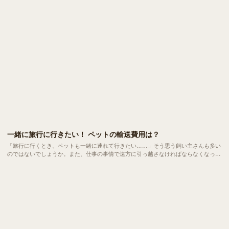
一緒に旅行に行きたい！ ペットの輸送費用は？
「旅行に行くとき、ペットも一緒に連れて行きたい……」そう思う飼い主さんも多い
のではないでしょうか。また、仕事の事情で遠方に引っ越さなければならなくなった
という方もいらっしゃるはずです。でも実際どれくらいお金がかかるの？ 必要な条
件は？ など、意外と知らないペットの輸送についてまとめてみました。