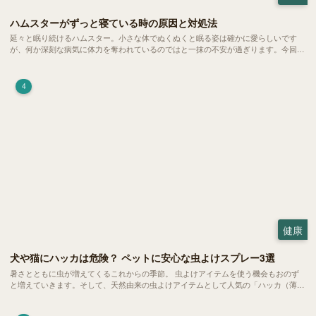
ハムスターがずっと寝ている時の原因と対処法
延々と眠り続けるハムスター。小さな体でぬくぬくと眠る姿は確かに愛らしいです
が、何か深刻な病気に体力を奪われているのではと一抹の不安が過ぎります。今回
は、 ハムスターが寝る時間の正常範囲やぐったりしている場合の見分け方、安心で
きる環境づくり についてご紹介します。
4
健康
犬や猫にハッカは危険？ ペットに安心な虫よけスプレー3選
暑さとともに虫が増えてくるこれからの季節。 虫よけアイテムを使う機会もおのず
と増えていきます。そして、天然由来の虫よけアイテムとして人気の「ハッカ（薄
荷）」。 実はこれが ペットの健康には悪影響 だということはご存知ですか？