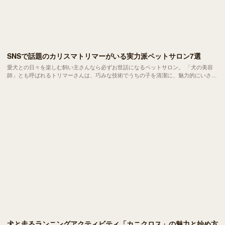
SNSで話題のカリスマトリマーがいる実力派ペットサロン7選
愛犬との日々を楽しむ飼い主さんなら必ずお世話になるペットサロン。 「犬の美容
師」とも呼ばれるトリマーさんは、巧みな技術でうちの子を清潔に、魅力的にいさせ
てくれる頼れるパートナーです。そんなトリマーさんの中には、卓越した技術で「カ
リスマ」とさえ呼ばれる人たちがいます。
犬と走るランニングアクティビティ「カニクロス」の魅力と始め方