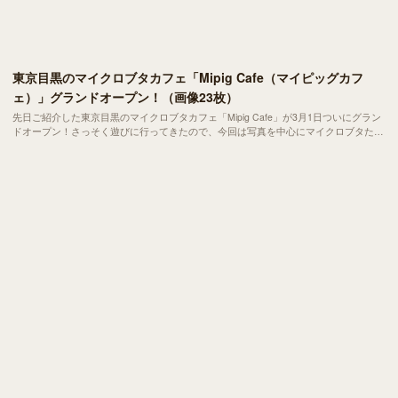
東京目黒のマイクロブタカフェ「Mipig Cafe（マイピッグカフ
ェ）」グランドオープン！（画像23枚）
先日ご紹介した東京目黒のマイクロブタカフェ「Mipig Cafe」が3月1日ついにグラン
ドオープン！さっそく遊びに行ってきたので、今回は写真を中心にマイクロブタたち
の愛らしさをお伝えします！