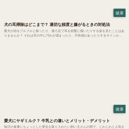
健康
犬の耳掃除はどこまで？ 適切な頻度と嫌がるときの対処法
愛犬が頭をブルブルと振ったり、後ろ足で耳を頻繁に掻いたりする姿を見たことはあ
りませんか？ それは耳の中に汚れが溜まったり、不快感があったりするサインかも
しれません。耳のケアは健やかな暮らしを守るために欠かせない大切なお手入れの一
つ。 でも、どこまで掃除していいのか、嫌がるときはどうすればいいのか、悩む方
も多いのではないでしょうか。
健康
愛犬にヤギミルク？ 牛乳との違いとメリット・デメリット
毎日の食事にちょっとした変化を取り入れたい飼い主さんの間で、じわじわと人気を