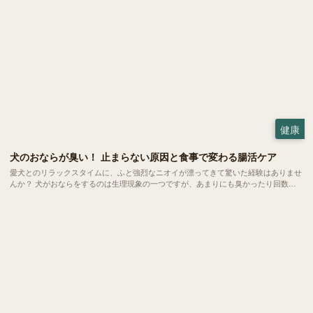
健康
犬のおならが臭い！ 止まらない原因と食事で変わる腸活ケア
愛犬とのリラックスタイムに、ふと強烈なニオイが漂ってきて驚いた経験はありませ
んか？ 犬がおならをするのは生理現象の一つですが、あまりにも臭かったり回数が
多かったりする場合は体からのSOSかもしれません。 今回は、愛犬のおならが臭く
なる原因や病気のサイン、そして家庭でできる腸活ケアについてご紹介します。