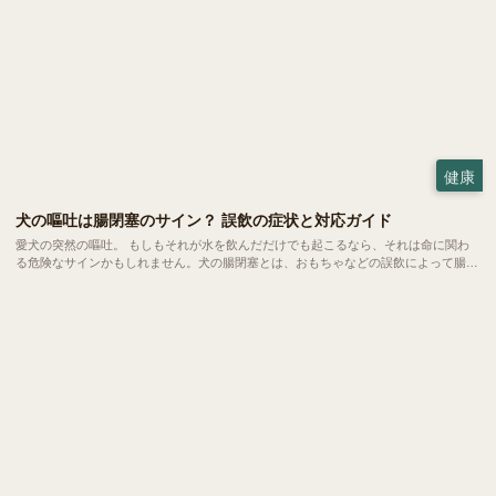
健康
犬の嘔吐は腸閉塞のサイン？ 誤飲の症状と対応ガイド
愛犬の突然の嘔吐。 もしもそれが水を飲んだだけでも起こるなら、それは命に関わ
る危険なサインかもしれません。犬の腸閉塞とは、おもちゃなどの誤飲によって腸が
完全に詰まってしまう恐ろしい状態。 一刻を争う事態になりやすいため、飼い主さ
んの素早い判断こそが愛犬の命を救う鍵となります。