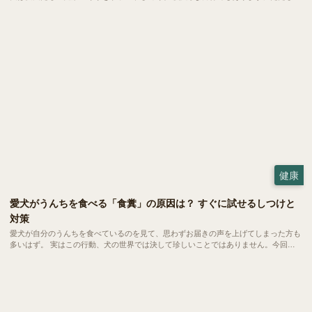
当然ながら与える量や調理方法にはいくつかの注意ポイントも。今回は、愛犬にゆで
卵を与える際の適量や、気になるアレルギーなどの注意点をご紹介します。
健康
愛犬がうんちを食べる「食糞」の原因は？ すぐに試せるしつけと
対策
愛犬が自分のうんちを食べているのを見て、思わずお届きの声を上げてしまった方も
多いはず。 実はこの行動、犬の世界では決して珍しいことではありません。今回
は、愛犬の健やかな毎日を守るために、今日からできる対策をご紹介します。