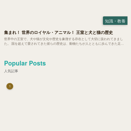
知識・教養
集まれ！ 世界のロイヤル・アニマル！ 王室と犬と猫の歴史
世界中の王室で、犬や猫が文化や歴史を象徴する存在として大切に扱われてきまし
た。 国を超えて愛されてきた彼らの歴史は、動物たちが人とともに歩んできた足跡
がより鮮明に見えてくるようです。今回は各国の王室が迎えてきた犬たち、猫たちか
らその背景にある価値観や文化をみていきましょう。
Popular Posts
人気記事
1