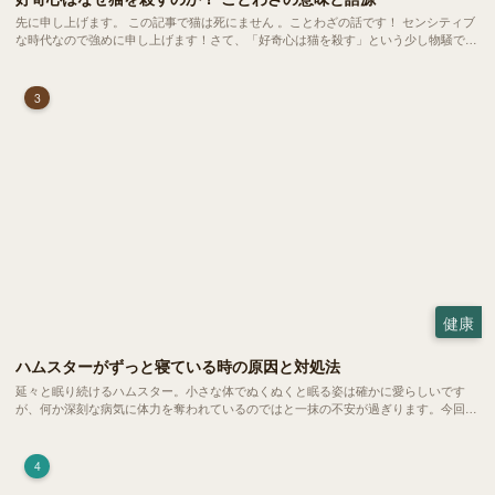
先に申し上げます。 この記事で猫は死にません 。ことわざの話です！ センシティブ
な時代なので強めに申し上げます！さて、「好奇心は猫を殺す」という少し物騒で、
どこか皮肉めいたことわざを聞いたことはありますか？
3
健康
ハムスターがずっと寝ている時の原因と対処法
延々と眠り続けるハムスター。小さな体でぬくぬくと眠る姿は確かに愛らしいです
が、何か深刻な病気に体力を奪われているのではと一抹の不安が過ぎります。今回
は、 ハムスターが寝る時間の正常範囲やぐったりしている場合の見分け方、安心で
きる環境づくり についてご紹介します。
4