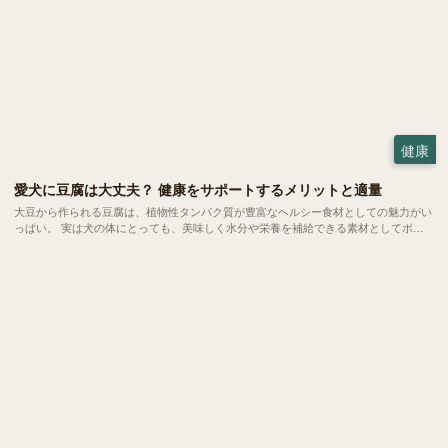
健康
愛犬に豆腐は大丈夫？ 健康をサポートするメリットと適量
大豆から作られる豆腐は、植物性タンパク質が豊富なヘルシー食材としての魅力がい
っぱい。 実は犬の体にとっても、美味しく水分や栄養を補給できる素材としてポテ
ンシャルを秘めています。今回は、愛犬の食卓に豆腐を取り入れるメリットや、正し
く与えるための注意点についてご紹介します。