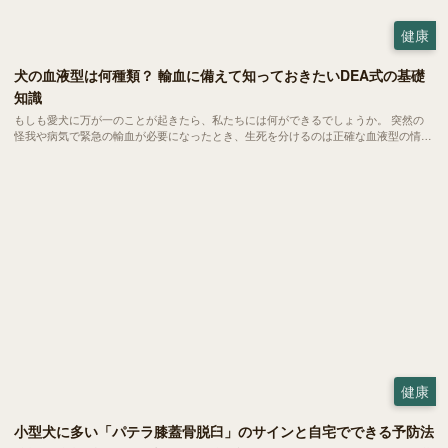
健康
犬の血液型は何種類？ 輸血に備えて知っておきたいDEA式の基礎
知識
もしも愛犬に万が一のことが起きたら、私たちには何ができるでしょうか。 突然の
怪我や病気で緊急の輸血が必要になったとき、生死を分けるのは正確な血液型の情報
かもしれません。今回は、いざという時に愛犬を守るために知っておきたい血液型の
基礎知識についてご紹介します。
健康
小型犬に多い「パテラ膝蓋骨脱臼」のサインと自宅でできる予防法