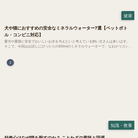
健康
犬や猫におすすめの安全なミネラルウォーター7選【ペットボト
ル・コンビニ対応】
愛犬や愛猫に安全でおいしいお水を与えたいと考えている飼い主さんは多いはず。
そこで、今回はお試しにぴったりの500mlのミネラルウォーターで、なおかつコンビ
ニでも購入できる犬や猫にもおすすめなものを厳選してご紹介します！
2
知識・教養
好奇心はなぜ猫を殺すのか？ ことわざの意味と語源