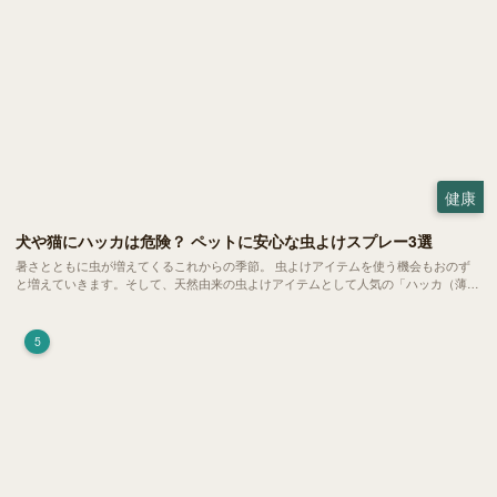
健康
犬や猫にハッカは危険？ ペットに安心な虫よけスプレー3選
暑さとともに虫が増えてくるこれからの季節。 虫よけアイテムを使う機会もおのず
と増えていきます。そして、天然由来の虫よけアイテムとして人気の「ハッカ（薄
荷）」。 実はこれが ペットの健康には悪影響 だということはご存知ですか？
5