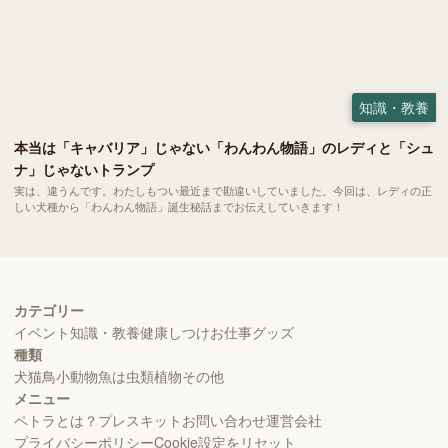
知識・教養
本当は「キャバリア」じゃない「わんわん物語」のレディと「シュ
ナ」じゃないトランプ
実は、違うんです。わたしもつい最近まで勘違いしていました。今回は、レディの正
しい犬種から「わんわん物語」誕生秘話までお伝えしていきます！
カテゴリー
イベント
知識・教養
健康
しつけ
お仕事
グッズ
種類
犬
猫
鳥
小動物
魚
は虫類
植物
その他
メニュー
ペトラとは？
プレスキット
お問い合わせ
運営会社
プライバシーポリシー
Cookie設定をリセット