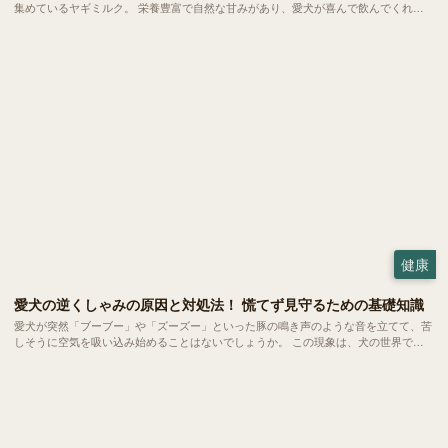
集めているヤギミルク。 栄養豊富で自然な甘みがあり、愛犬が喜んで飲んでくれる
と話題です。ただ、普段私たちが飲んでいる牛乳と比べると馴染みもなく、二の足を
踏んでいる方も多いのではないでしょうか。 今回は、愛犬の健康をサポートするヤ
ギミルクの魅力や、毎日の暮らしへの取り入れ方をご紹介します。
健康
愛犬の逆くしゃみの原因と対処法！ 慌てず見守るための基礎知識
愛犬が突然「ブーブー」や「ズーズー」といった豚の鳴き声のような音を立てて、苦
しそうに空気を吸い込み始めることはないでしょうか。 この現象は、犬の世界では
比較的よく見られる「逆くしゃみ」と呼ばれるもの。小型犬から大型犬まで幅広い犬
種で起こるものですが、突然の異音に慌ててしまう飼い主さんも少なくありません。
今回は、この「逆くしゃみ」についてご紹介します。