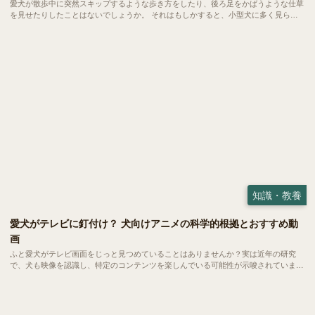
愛犬が散歩中に突然スキップするような歩き方をしたり、後ろ足をかばうような仕草
を見せたりしたことはないでしょうか。 それはもしかすると、小型犬に多く見られ
る「パテラ」という関節のトラブルのサインかもしれません。今回はパテラの基礎知
識や今日からできる予防法についてご紹介します。
知識・教養
愛犬がテレビに釘付け？ 犬向けアニメの科学的根拠とおすすめ動
画
ふと愛犬がテレビ画面をじっと見つめていることはありませんか？実は近年の研究
で、犬も映像を認識し、特定のコンテンツを楽しんでいる可能性が示唆されていま
す。今回は、犬の視覚特性に基づいた「犬が見やすい映像」の秘密と、世界中で話題
の「犬向けアニメ・動画」を紹介します。