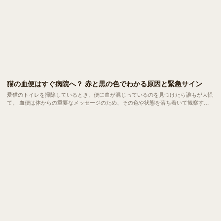
猫の血便はすぐ病院へ？ 赤と黒の色でわかる原因と緊急サイン
愛猫のトイレを掃除しているとき、便に血が混じっているのを見つけたら誰もが大慌
て。 血便は体からの重要なメッセージのため、その色や状態を落ち着いて観察する
ことで、病院での診断がずっとスムーズになります。今回はは、血便の原因や緊急性
の見極め方についてご紹介していきます。