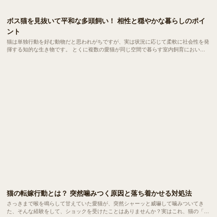
ボス猫を見抜いて平和な多頭飼い！ 相性と穏やかな暮らしのポイ
ント
猫は単独行動を好む動物だと思われがちですが、実は状況に応じて柔軟に社会性を発
揮する知的な生き物です。 とくに複数の愛猫が同じ空間で暮らす室内飼育において
は、自然と互いの関係性にルールが生まれ、小さな社会が形成されます。 今回は、
ボス猫の見分け方や多頭飼いにおける相性の考え方について、わかりやすくご紹介し
ます。
猫の転嫁行動とは？ 突然噛みつく原因と落ち着かせる対処法
さっきまで喉を鳴らして甘えていた愛猫が、突然シャーッと威嚇して噛みついてき
た、そんな経験をして、ショックを受けたことはありませんか？実はこれ、猫の「転