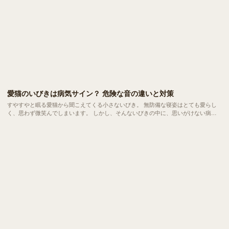
愛猫のいびきは病気サイン？ 危険な音の違いと対策
すやすやと眠る愛猫から聞こえてくる小さないびき。 無防備な寝姿はとても愛らし
く、思わず微笑んでしまいます。 しかし、そんないびきの中に、思いがけない病気
のサインが隠れていることもあります。 大好きな家族だからこそ、ちょっとした音
の変化にも気づいてあげたいもの。 今回は、愛猫のいびきが心配になったときに役
立つ知識をご紹介します。