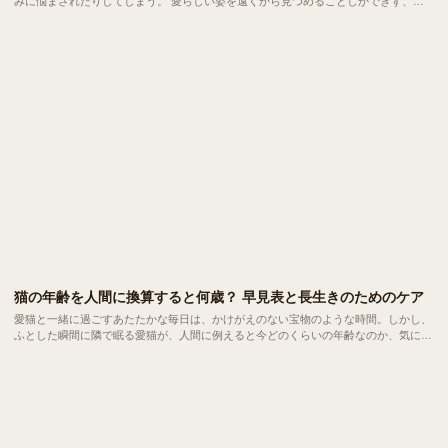
みに悩まされたりしてしまう。 愛らしい姿を遠くから見つめることしかできず、や
るせない葛藤を抱えている方は、意外にも少なくありません。 自分は猫アレルギー
だからと、共に暮らす夢を半ば諦めかけている方も多くおられます。
猫の年齢を人間に換算すると何歳？ 早見表と長生きのためのケア
愛猫と一緒に過ごすあたたかな毎日は、かけがえのない宝物のような時間。しかし、
ふとした瞬間に隣で眠る愛猫が、人間に例えると今どのくらいの年齢なのか、気にな
ったことはないでしょうか。 実は、猫が年を取るスピードは人間とは大きく異な
り、あっという間に私たちを追い越していくもの。 現在の「人間換算年齢」を正し
く把握しておくことは、日々の健康を守るための大切な第一歩となるでしょう。今回
は、ライフステージごとの心と体の移ろいに寄り添いながら、愛猫と一日でも長く笑
顔で過ごすための健やかな暮らしのヒントを、わかりやすくご紹介します。