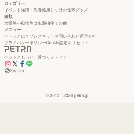
カテゴリー
イベント
知識・教養
健康
しつけ
お仕事
グッズ
種類
犬
猫
鳥
小動物
魚
は虫類
植物
その他
メニュー
ペトラとは？
プレスキット
お問い合わせ
運営会社
プライバシーポリシー
Cookie設定をリセット
ペットともっと、近づくメディア
English
©
2013
- 2026
petra.jp