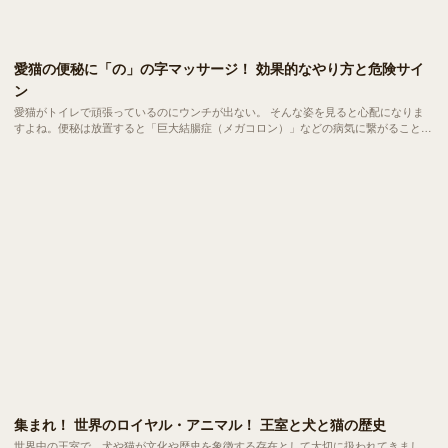
愛猫の便秘に「の」の字マッサージ！ 効果的なやり方と危険サイ
ン
愛猫がトイレで頑張っているのにウンチが出ない。 そんな姿を見ると心配になりま
すよね。便秘は放置すると「巨大結腸症（メガコロン）」などの病気に繋がること
も。自宅で簡単にできる「の」の字マッサージやツボ押しで、愛猫のお腹スッキリを
サポートしましょう。 病院へ行くべき危険なサインもご紹介します。
集まれ！ 世界のロイヤル・アニマル！ 王室と犬と猫の歴史
世界中の王室で、犬や猫が文化や歴史を象徴する存在として大切に扱われてきまし