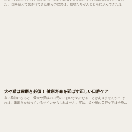
た。 国を超えて愛されてきた彼らの歴史は、動物たちが人とともに歩んできた足跡
がより鮮明に見えてくるようです。今回は各国の王室が迎えてきた犬たち、猫たちか
らその背景にある価値観や文化をみていきましょう。
犬や猫は歯磨き必須！ 健康寿命を延ばす正しい口腔ケア
寒い季節になると、愛犬や愛猫の口元のにおいが気になることはありませんか？ そ
れは、歯磨きを怠っているサインかもしれません。実は、犬や猫の口腔ケアは全身の
健康と深く関係する大切な習慣です。 今回は、歯磨きの重要性や理想の頻度、準備
すべき道具、上手な歯磨きの方法などをご紹介します。