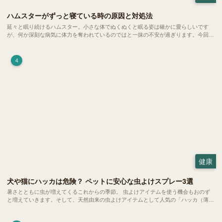
ハムスターがずっと寝ている時の原因と対処法
延々と眠り続けるハムスター。小さな体でぬくぬくと眠る姿は確かに愛らしいです
が、何か深刻な病気に体力を奪われているのではと一抹の不安が過ぎります。今回
は、 ハムスターが寝る時間の正常範囲やぐったりしている場合の見分け方、安心で
きる環境づくり についてご紹介します。
4
健康
犬や猫にハッカは危険？ ペットに安心な虫よけスプレー3選
暑さとともに虫が増えてくるこれからの季節。 虫よけアイテムを使う機会もおのず
と増えていきます。そして、天然由来の虫よけアイテムとして人気の「ハッカ（薄
荷）」。 実はこれが ペットの健康には悪影響 だということはご存知ですか？