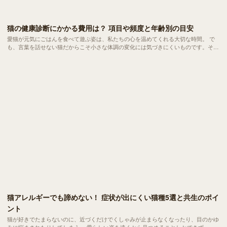
猫の健康診断にかかる費用は？ 項目や頻度と年齢別の目安
愛猫が元気にごはんを食べて遊ぶ姿は、私たちの心を温めてくれる大切な時間。 で
も、言葉を話せない猫だからこそ小さな体調の変化には気づきにくいものです。そこ
で重要になるのが、定期的な健康診断。 とはいえ費用や検査内容など分からないこ
とも多くて不安を感じる方もいらっしゃるかもしれません。 今回は、愛猫の健康を
守るための健診について詳しくご紹介します。
猫アレルギーでも諦めない！ 症状が出にくい猫種5選と共生のポイ
ント
猫が好きでたまらないのに、近づくだけでくしゃみが止まらなくなったり、目のかゆ