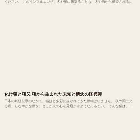
ください。 このインフルエンザ、犬や猫に伝染ることも、犬や猫から伝染されるこ
とも基本的にはありません。今回は、人と犬猫たちのインフルエンザの違い、そして
誤解の原因についてご紹介します。
化け猫と猫又 猫から生まれた未知と情念の怪異譚
日本の妖怪伝承のなかで、猫ほど多彩に描かれてきた動物はいません。 夜の闇に光
る瞳、しなやかな動き、どこか人の心を見透かすようなふるまい。 そんな猫は、古
くから「神聖かつ妖しい存在」として人々に恐れられ、敬われてきました。