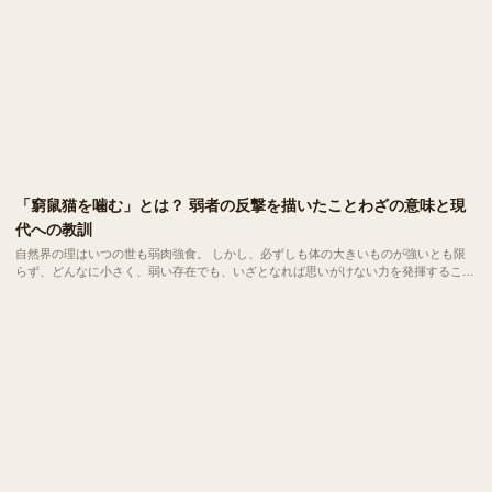
「窮鼠猫を噛む」とは？ 弱者の反撃を描いたことわざの意味と現
代への教訓
自然界の理はいつの世も弱肉強食。 しかし、必ずしも体の大きいものが強いとも限
らず、どんなに小さく、弱い存在でも、いざとなれば思いがけない力を発揮すること
があります。 その心理を端的に表した言葉が、「窮鼠猫を噛む（きゅうそねこをか
む）」。