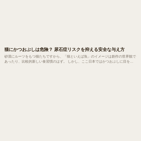
猫にかつおぶしは危険？ 尿石症リスクを抑える安全な与え方
砂漠にルーツをもつ猫たちですから、「猫といえば魚」のイメージは創作の世界観で
あったり、比較的新しい食習慣のはず。 しかし、ここ日本ではかつおぶしに目を光
らせる猫は珍しくありません。今回は、愛猫にかつおぶしを与えるメリットと健康へ
の影響、安全な与え方についてご紹介します。