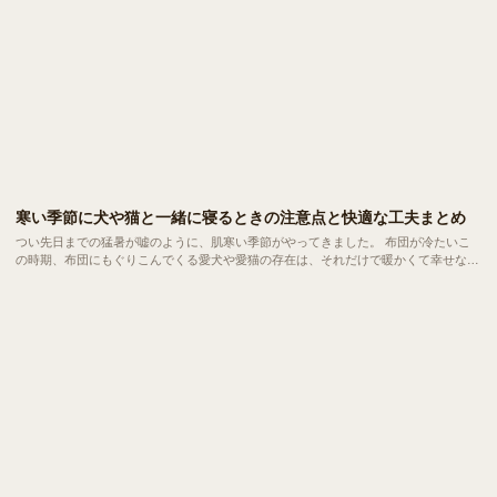
寒い季節に犬や猫と一緒に寝るときの注意点と快適な工夫まとめ
つい先日までの猛暑が嘘のように、肌寒い季節がやってきました。 布団が冷たいこ
の時期、布団にもぐりこんでくる愛犬や愛猫の存在は、それだけで暖かくて幸せな気
持ちになります。でも実は、この「一緒に眠ること」には、いくつか注意しておきた
いポイントがあります。 トラブルや健康面のリスクを知らないまま習慣化してしま
うと、思わぬ問題につながることも。