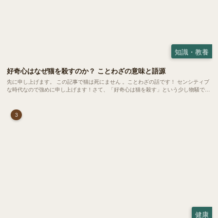
知識・教養
好奇心はなぜ猫を殺すのか？ ことわざの意味と語源
先に申し上げます。 この記事で猫は死にません 。ことわざの話です！ センシティブ
な時代なので強めに申し上げます！さて、「好奇心は猫を殺す」という少し物騒で、
どこか皮肉めいたことわざを聞いたことはありますか？
3
健康