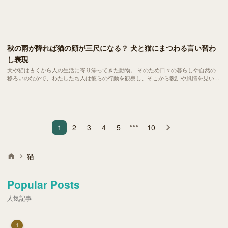
秋の雨が降れば猫の顔が三尺になる？ 犬と猫にまつわる言い習わ
し表現
犬や猫は古くから人の生活に寄り添ってきた動物。 そのため日々の暮らしや自然の
移ろいのなかで、わたしたち人は彼らの行動を観察し、そこから教訓や風情を見いだ
してきました。そうして生まれたのが「ことわざ」や「俗信」と呼ばれる言い習わし
の表現です。
1
2
3
4
5
10
猫
Popular Posts
人気記事
1