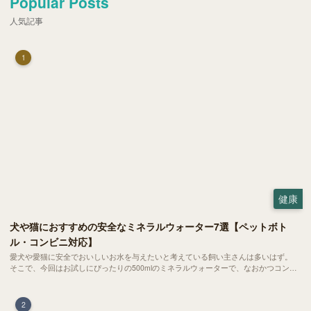
Popular Posts
人気記事
1
健康
犬や猫におすすめの安全なミネラルウォーター7選【ペットボト
ル・コンビニ対応】
愛犬や愛猫に安全でおいしいお水を与えたいと考えている飼い主さんは多いはず。
そこで、今回はお試しにぴったりの500mlのミネラルウォーターで、なおかつコンビ
ニでも購入できる犬や猫にもおすすめなものを厳選してご紹介します！
2