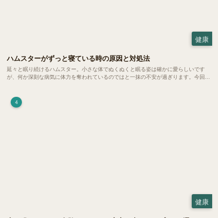
健康
ハムスターがずっと寝ている時の原因と対処法
延々と眠り続けるハムスター。小さな体でぬくぬくと眠る姿は確かに愛らしいです
が、何か深刻な病気に体力を奪われているのではと一抹の不安が過ぎります。今回
は、 ハムスターが寝る時間の正常範囲やぐったりしている場合の見分け方、安心で
きる環境づくり についてご紹介します。
4
健康