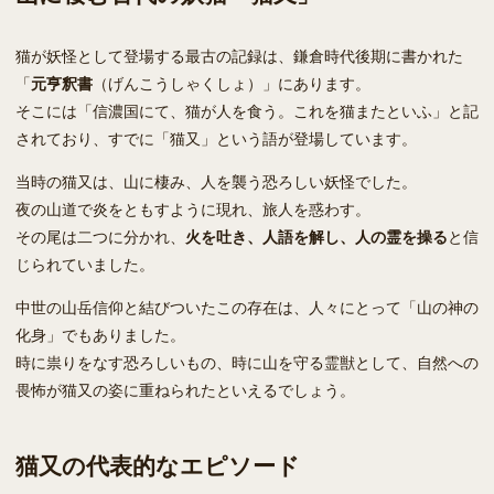
猫が妖怪として登場する最古の記録は、鎌倉時代後期に書かれた
「
元亨釈書
（げんこうしゃくしょ）」にあります。
そこには「信濃国にて、猫が人を食う。これを猫またといふ」と記
されており、すでに「猫又」という語が登場しています。
当時の猫又は、山に棲み、人を襲う恐ろしい妖怪でした。
夜の山道で炎をともすように現れ、旅人を惑わす。
その尾は二つに分かれ、
火を吐き、人語を解し、人の霊を操る
と信
じられていました。
中世の山岳信仰と結びついたこの存在は、人々にとって「山の神の
化身」でもありました。
時に祟りをなす恐ろしいもの、時に山を守る霊獣として、自然への
畏怖が猫又の姿に重ねられたといえるでしょう。
猫又の代表的なエピソード