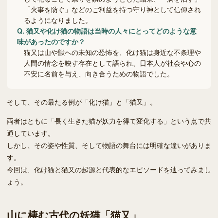
「火事を防ぐ」などのご利益を持つ守り神として信仰され
るようになりました。
Q.
猫又や化け猫の物語は当時の人々にとってどのような意
味があったのですか？
猫又は山や獣への未知の恐怖を、化け猫は身近な不条理や
人間の情念を映す存在として語られ、日本人が社会や心の
不安に名前を与え、向き合うための物語でした。
そして、その最たる例が「化け猫」と「猫又」。
両者はともに「長く生きた猫が妖力を得て変化する」という点で共
通しています。
しかし、その姿や性質、そして物語の舞台には明確な違いがありま
す。
今回は、化け猫と猫又の起源と代表的なエピソードを辿ってみまし
ょう。
山に棲む古代の妖猫「猫又」