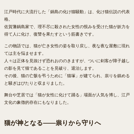
江戸時代に大流行した「鍋島の化け猫騒動」は、化け猫伝説の代表
格。
佐賀藩鍋島家で、理不尽に殺された女性の恨みを受けた猫が妖力を
得て人に化け、復讐を果たすという筋書きです。
この物語では、猫が亡き女性の姿を取り戻し、夜な夜な屋敷に現れ
ては主を悩ませます。
人々は正体を見抜けず恐れおののきますが、ついに剣客が障子越し
の影を見て猫であることを見破り、退治します。
その後、猫の亡骸を弔うために「猫塚」が建てられ、祟りを鎮める
と騒ぎはぴたりと収まりました。
舞台や芝居では「猫が女性に化けて踊る」場面が人気を博し、江戸
文化の象徴的存在にもなりました。
猫が神となる――祟りから守りへ