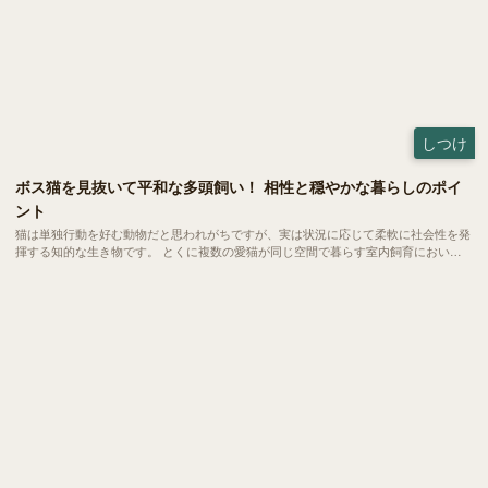
しつけ
ボス猫を見抜いて平和な多頭飼い！ 相性と穏やかな暮らしのポイ
ント
猫は単独行動を好む動物だと思われがちですが、実は状況に応じて柔軟に社会性を発
揮する知的な生き物です。 とくに複数の愛猫が同じ空間で暮らす室内飼育において
は、自然と互いの関係性にルールが生まれ、小さな社会が形成されます。 今回は、
ボス猫の見分け方や多頭飼いにおける相性の考え方について、わかりやすくご紹介し
ます。