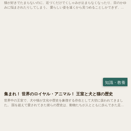
猫が好きでたまらないのに、近づくだけでくしゃみが止まらなくなったり、目のかゆ
みに悩まされたりしてしまう。 愛らしい姿を遠くから見つめることしかできず、や
るせない葛藤を抱えている方は、意外にも少なくありません。 自分は猫アレルギー
だからと、共に暮らす夢を半ば諦めかけている方も多くおられます。
知識・教養
集まれ！ 世界のロイヤル・アニマル！ 王室と犬と猫の歴史
世界中の王室で、犬や猫が文化や歴史を象徴する存在として大切に扱われてきまし
た。 国を超えて愛されてきた彼らの歴史は、動物たちが人とともに歩んできた足跡
がより鮮明に見えてくるようです。今回は各国の王室が迎えてきた犬たち、猫たちか
らその背景にある価値観や文化をみていきましょう。