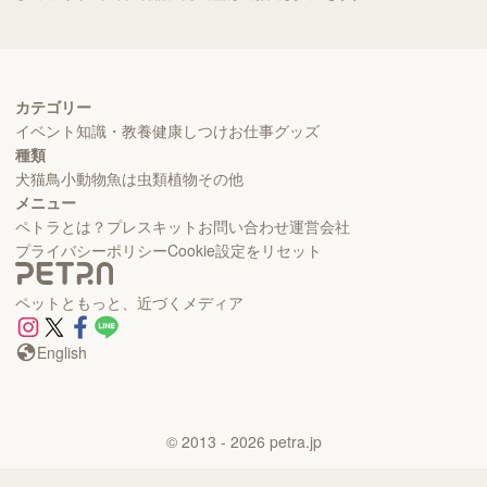
カテゴリー
イベント
知識・教養
健康
しつけ
お仕事
グッズ
種類
犬
猫
鳥
小動物
魚
は虫類
植物
その他
メニュー
ペトラとは？
プレスキット
お問い合わせ
運営会社
プライバシーポリシー
Cookie設定をリセット
ペットともっと、近づくメディア
English
©
2013
- 2026
petra.jp