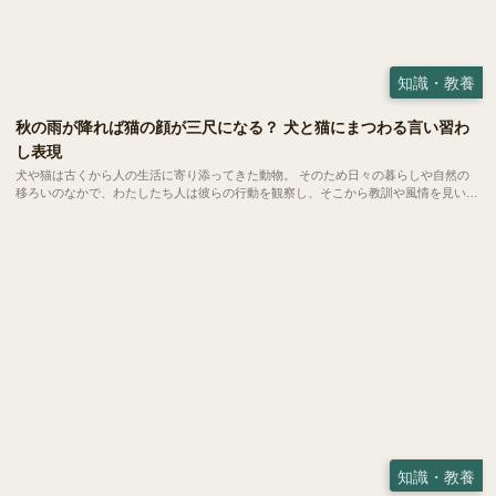
知識・教養
秋の雨が降れば猫の顔が三尺になる？ 犬と猫にまつわる言い習わ
し表現
犬や猫は古くから人の生活に寄り添ってきた動物。 そのため日々の暮らしや自然の
移ろいのなかで、わたしたち人は彼らの行動を観察し、そこから教訓や風情を見いだ
してきました。そうして生まれたのが「ことわざ」や「俗信」と呼ばれる言い習わし
の表現です。
知識・教養