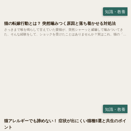
知識・教養
猫の転嫁行動とは？ 突然噛みつく原因と落ち着かせる対処法
さっきまで喉を鳴らして甘えていた愛猫が、突然シャーッと威嚇して噛みついてき
た、そんな経験をして、ショックを受けたことはありませんか？実はこれ、猫の「転
嫁行動」と呼ばれる心理状態かもしれません。 大好きな飼い主に向けられた理不尽
な怒りに、戸惑う方も多いはず。 今回は、転嫁行動が起きるメカニズムや主な原
因、いざという時の対処法についてご紹介します。
知識・教養
猫アレルギーでも諦めない！ 症状が出にくい猫種5選と共生のポイ
ント