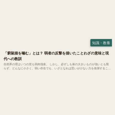
知識・教養
「窮鼠猫を噛む」とは？ 弱者の反撃を描いたことわざの意味と現
代への教訓
自然界の理はいつの世も弱肉強食。 しかし、必ずしも体の大きいものが強いとも限
らず、どんなに小さく、弱い存在でも、いざとなれば思いがけない力を発揮すること
があります。 その心理を端的に表した言葉が、「窮鼠猫を噛む（きゅうそねこをか
む）」。