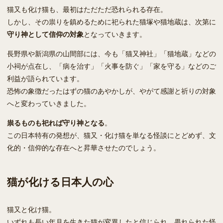
猫又も化け猫も、最初はただただ恐れられる存在。
しかし、その祟りを鎮めるために祀られた猫塚や猫地蔵は、次第に
守り神として信仰の対象
となっていきます。
長野県や新潟県の山間部には、今も「猫又神社」「猫地蔵」などの
小祠が点在し、「病を治す」「火事を防ぐ」「家を守る」などのご
利益が語られています。
恐怖の象徴だったはずの猫のあやかしが、やがて感謝と祈りの対象
へと変わっていきました。
祟るものも祀れば守り神となる
。
この日本特有の発想が、猫又・化け猫を単なる怪談にとどめず、文
化的・信仰的な存在へと昇華させたのでしょう。
猫が化ける日本人の心
猫又と化け猫。
いずれも長い年月を生きた猫が変異したと信じられ、畏れられた怪