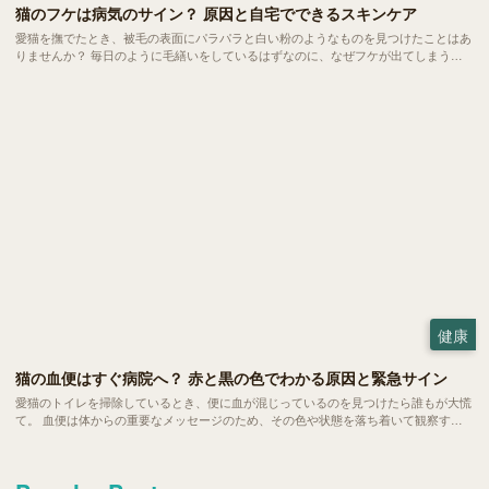
猫のフケは病気のサイン？ 原因と自宅でできるスキンケア
愛猫を撫でたとき、被毛の表面にパラパラと白い粉のようなものを見つけたことはあ
りませんか？ 毎日のように毛繕いをしているはずなのに、なぜフケが出てしまう。
実は、猫のフケには乾燥やストレスといった日常的な要因から、隠れた病気のサイン
までさまざまなメッセージが込められています。
健康
猫の血便はすぐ病院へ？ 赤と黒の色でわかる原因と緊急サイン
愛猫のトイレを掃除しているとき、便に血が混じっているのを見つけたら誰もが大慌
て。 血便は体からの重要なメッセージのため、その色や状態を落ち着いて観察する
ことで、病院での診断がずっとスムーズになります。今回はは、血便の原因や緊急性
の見極め方についてご紹介していきます。