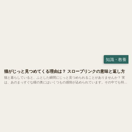
知識・教養
猫がじっと見つめてくる理由は？ スローブリンクの意味と返し方
猫と暮らしていると、ふとした瞬間にじっと見つめられることがありませんか？ 実
は、あのまっすぐな瞳の奥にはいくつもの感情が込められています。その中でも特に
知られているのが「スローブリンク（Slow Blink）」と呼ばれる動作。 これは単なる
まばたきではなく、猫からの愛情と信頼のサインに他なりません。