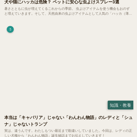
犬や猫にハッカは危険？ ペットに安心な虫よけスプレー3選
暑さとともに虫が増えてくるこれからの季節。 虫よけアイテムを使う機会もおのず
と増えていきます。そして、天然由来の虫よけアイテムとして人気の「ハッカ（薄
荷）」。 実はこれが ペットの健康には悪影響 だということはご存知ですか？
5
知識・教養
本当は「キャバリア」じゃない「わんわん物語」のレディと「シュ
ナ」じゃないトランプ
実は、違うんです。わたしもつい最近まで勘違いしていました。今回は、レディの正
しい犬種から「わんわん物語」誕生秘話までお伝えしていきます！