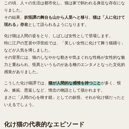
この頃、人々の生活は都市化し、猫は家で飼われる身近な存在にな
りました。
その結果、
妖怪譚の舞台も山から人里へと移り、猫は「人に化けて
現れる」存在
として語られるようになります。
化け猫は人間の姿をとり、しばしば女性として登場します。
特に江戸の芝居や浮世絵では、「美しい女性に化けて舞う猫踊り」
などが人気を博しました。
その背景には、猫のしなやかな動きや気まぐれな性格が女性的な魅
力と重ねられ、怪異というものがある種のエンタメとなった文化的
感覚がありました。
こうした化け猫譚では、
猫が人間的な感情を持つこと
が多く、恨
み、嫉妬、恩返しなど、情念の物語として描かれます。
まさに「人間の心を映す鏡」としての妖怪、それが化け猫だったと
いえるでしょう。
化け猫の代表的なエピソード