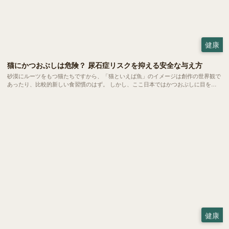
健康
猫にかつおぶしは危険？ 尿石症リスクを抑える安全な与え方
砂漠にルーツをもつ猫たちですから、「猫といえば魚」のイメージは創作の世界観で
あったり、比較的新しい食習慣のはず。 しかし、ここ日本ではかつおぶしに目を光
らせる猫は珍しくありません。今回は、愛猫にかつおぶしを与えるメリットと健康へ
の影響、安全な与え方についてご紹介します。
健康