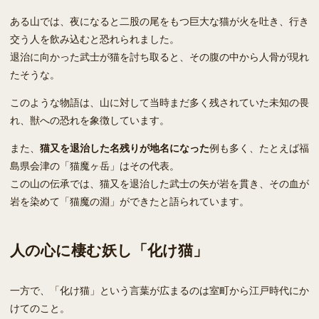
ある山では、夜になると二股の尾をもつ巨大な猫が火を吐き、行き
交う人を飲み込むと恐れられました。
退治に向かった武士が猫を討ち取ると、その腹の中から人骨が現れ
たそうな。
このような物語は、山に対して当時まだ多く残されていた未知の畏
れ、獣への恐れを象徴しています。
また、
猫又を退治した名残りが地名になった
例も多く、たとえば福
島県会津の「猫魔ヶ岳」はその代表。
この山の伝承では、猫又を退治した武士の矢が岩を貫き、その血が
岩を染めて「猫魔の淵」ができたと語られています。
人の心に棲む妖し「化け猫」
一方で、「化け猫」という言葉が広まるのは室町から江戸時代にか
けてのこと。