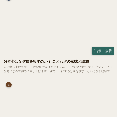
知識・教養
好奇心はなぜ猫を殺すのか？ ことわざの意味と語源
先に申し上げます。 この記事で猫は死にません 。ことわざの話です！ センシティブ
な時代なので強めに申し上げます！さて、「好奇心は猫を殺す」という少し物騒で、
どこか皮肉めいたことわざを聞いたことはありますか？
3