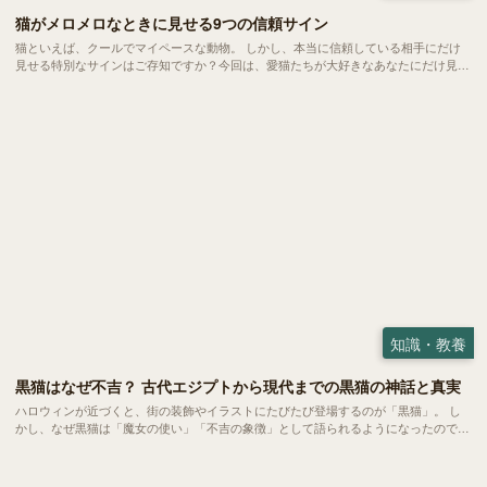
猫がメロメロなときに見せる9つの信頼サイン
猫といえば、クールでマイペースな動物。 しかし、本当に信頼している相手にだけ
見せる特別なサインはご存知ですか？今回は、愛猫たちが大好きなあなたにだけ見せ
る9つの特別な行動をご紹介します。 それぞれの仕草の意味を知ることで、より愛猫
と心を通わせてください。
知識・教養
黒猫はなぜ不吉？ 古代エジプトから現代までの黒猫の神話と真実
ハロウィンが近づくと、街の装飾やイラストにたびたび登場するのが「黒猫」。 し
かし、なぜ黒猫は「魔女の使い」「不吉の象徴」として語られるようになったのでし
ょうか。その背景には、古代の信仰、中世ヨーロッパの迷信、そして近代日本の文化
輸入という3つの時代の流れが関係しています。