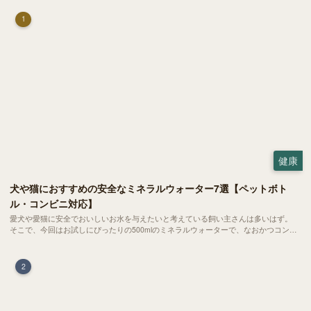
1
健康
犬や猫におすすめの安全なミネラルウォーター7選【ペットボト
ル・コンビニ対応】
愛犬や愛猫に安全でおいしいお水を与えたいと考えている飼い主さんは多いはず。
そこで、今回はお試しにぴったりの500mlのミネラルウォーターで、なおかつコンビ
ニでも購入できる犬や猫にもおすすめなものを厳選してご紹介します！
2