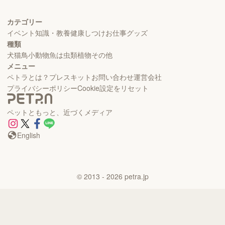
カテゴリー
イベント
知識・教養
健康
しつけ
お仕事
グッズ
種類
犬
猫
鳥
小動物
魚
は虫類
植物
その他
メニュー
ペトラとは？
プレスキット
お問い合わせ
運営会社
プライバシーポリシー
Cookie設定をリセット
ペットともっと、近づくメディア
English
©
2013
- 2026
petra.jp