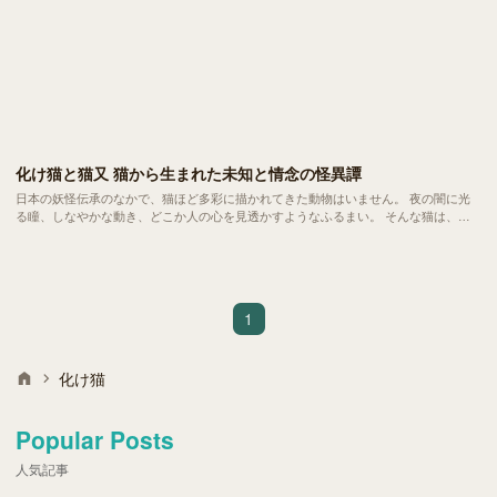
化け猫と猫又 猫から生まれた未知と情念の怪異譚
日本の妖怪伝承のなかで、猫ほど多彩に描かれてきた動物はいません。 夜の闇に光
る瞳、しなやかな動き、どこか人の心を見透かすようなふるまい。 そんな猫は、古
くから「神聖かつ妖しい存在」として人々に恐れられ、敬われてきました。
1
化け猫
Popular Posts
人気記事