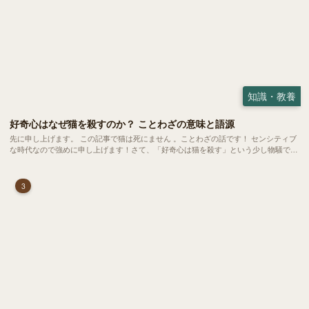
知識・教養
好奇心はなぜ猫を殺すのか？ ことわざの意味と語源
先に申し上げます。 この記事で猫は死にません 。ことわざの話です！ センシティブ
な時代なので強めに申し上げます！さて、「好奇心は猫を殺す」という少し物騒で、
どこか皮肉めいたことわざを聞いたことはありますか？
3