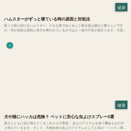
健康
ハムスターがずっと寝ている時の原因と対処法
延々と眠り続けるハムスター。小さな体でぬくぬくと眠る姿は確かに愛らしいです
が、何か深刻な病気に体力を奪われているのではと一抹の不安が過ぎります。今回
は、 ハムスターが寝る時間の正常範囲やぐったりしている場合の見分け方、安心で
きる環境づくり についてご紹介します。
4
健康
犬や猫にハッカは危険？ ペットに安心な虫よけスプレー3選
暑さとともに虫が増えてくるこれからの季節。 虫よけアイテムを使う機会もおのず
と増えていきます。そして、天然由来の虫よけアイテムとして人気の「ハッカ（薄