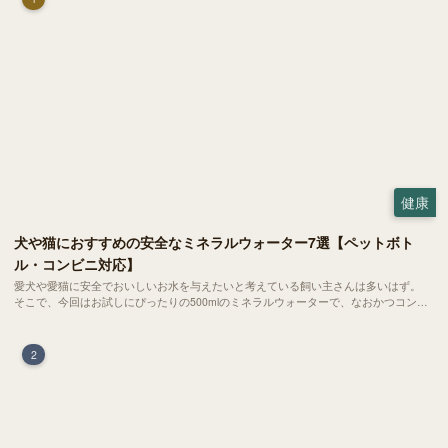
健康
犬や猫におすすめの安全なミネラルウォーター7選【ペットボト
ル・コンビニ対応】
愛犬や愛猫に安全でおいしいお水を与えたいと考えている飼い主さんは多いはず。
そこで、今回はお試しにぴったりの500mlのミネラルウォーターで、なおかつコンビ
ニでも購入できる犬や猫にもおすすめなものを厳選してご紹介します！
2