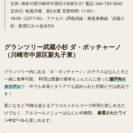
住所: 神奈川県川崎市中原区小杉町3-21 電話: 044-733-3243
定休日: 毎週月曜、第2火曜 営業時間: 11:00～
18:00（LO17:00） アクセス: JR南武線・東急東横線「武蔵小
杉」駅南口から徒歩5分
グランツリー武蔵小杉 ダ・ボッチャーノ
（川崎市中原区新丸子東）
グランツリー内にある「ダ・ボッチャーノ」のテラスはなんと犬と
一緒に食事可能。 料理は愛媛の素材をふんだんに使った
瀬戸内イ
タリアン
で、中でも本場イタリアでも認められた特製ピザは絶品で
す！
夜になると70種を超えるアラカルトからコース料理が楽しめるだ
けでなく、アルコールメニューはなんと40種類。
厳選されたワイ
ンやビール
も楽しめます。