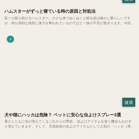
ハムスターがずっと寝ている時の原因と対処法
延々と眠り続けるハムスター。小さな体でぬくぬくと眠る姿は確かに愛らしいです
が、何か深刻な病気に体力を奪われているのではと一抹の不安が過ぎります。今回
は、 ハムスターが寝る時間の正常範囲やぐったりしている場合の見分け方、安心で
きる環境づくり についてご紹介します。
4
健康
犬や猫にハッカは危険？ ペットに安心な虫よけスプレー3選
暑さとともに虫が増えてくるこれからの季節。 虫よけアイテムを使う機会もおのず
と増えていきます。そして、天然由来の虫よけアイテムとして人気の「ハッカ（薄
荷）」。 実はこれが ペットの健康には悪影響 だということはご存知ですか？