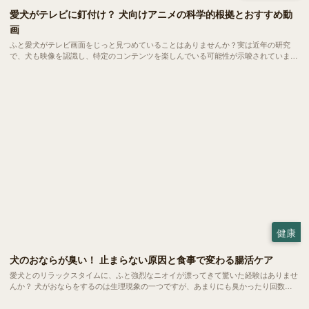
愛犬がテレビに釘付け？ 犬向けアニメの科学的根拠とおすすめ動
画
ふと愛犬がテレビ画面をじっと見つめていることはありませんか？実は近年の研究
で、犬も映像を認識し、特定のコンテンツを楽しんでいる可能性が示唆されていま
す。今回は、犬の視覚特性に基づいた「犬が見やすい映像」の秘密と、世界中で話題
の「犬向けアニメ・動画」を紹介します。
健康
犬のおならが臭い！ 止まらない原因と食事で変わる腸活ケア
愛犬とのリラックスタイムに、ふと強烈なニオイが漂ってきて驚いた経験はありませ
んか？ 犬がおならをするのは生理現象の一つですが、あまりにも臭かったり回数が
多かったりする場合は体からのSOSかもしれません。 今回は、愛犬のおならが臭く
なる原因や病気のサイン、そして家庭でできる腸活ケアについてご紹介します。