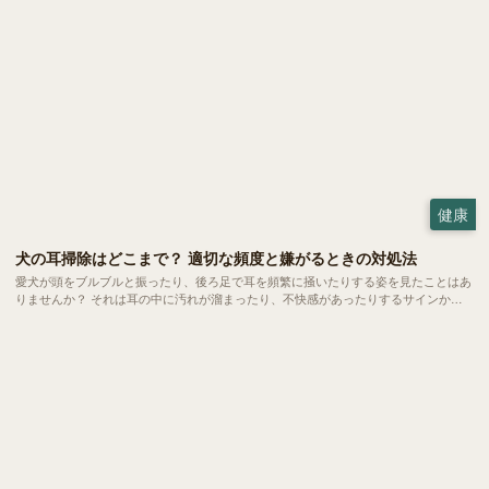
健康
犬の耳掃除はどこまで？ 適切な頻度と嫌がるときの対処法
愛犬が頭をブルブルと振ったり、後ろ足で耳を頻繁に掻いたりする姿を見たことはあ
りませんか？ それは耳の中に汚れが溜まったり、不快感があったりするサインかも
しれません。耳のケアは健やかな暮らしを守るために欠かせない大切なお手入れの一
つ。 でも、どこまで掃除していいのか、嫌がるときはどうすればいいのか、悩む方
も多いのではないでしょうか。