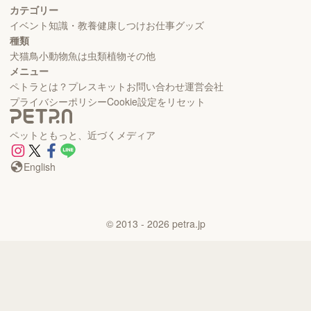
カテゴリー
イベント
知識・教養
健康
しつけ
お仕事
グッズ
種類
犬
猫
鳥
小動物
魚
は虫類
植物
その他
メニュー
ペトラとは？
プレスキット
お問い合わせ
運営会社
プライバシーポリシー
Cookie設定をリセット
ペットともっと、近づくメディア
English
©
2013
- 2026
petra.jp