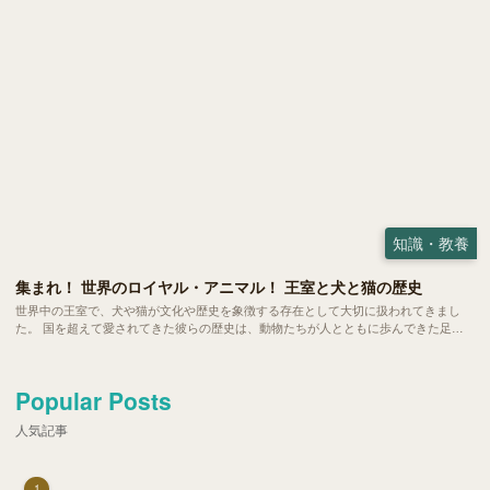
知識・教養
集まれ！ 世界のロイヤル・アニマル！ 王室と犬と猫の歴史
世界中の王室で、犬や猫が文化や歴史を象徴する存在として大切に扱われてきまし
た。 国を超えて愛されてきた彼らの歴史は、動物たちが人とともに歩んできた足跡
がより鮮明に見えてくるようです。今回は各国の王室が迎えてきた犬たち、猫たちか
らその背景にある価値観や文化をみていきましょう。
Popular Posts
人気記事
1