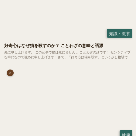
知識・教養
好奇心はなぜ猫を殺すのか？ ことわざの意味と語源
先に申し上げます。 この記事で猫は死にません 。ことわざの話です！ センシティブ
な時代なので強めに申し上げます！さて、「好奇心は猫を殺す」という少し物騒で、
どこか皮肉めいたことわざを聞いたことはありますか？
3
健康