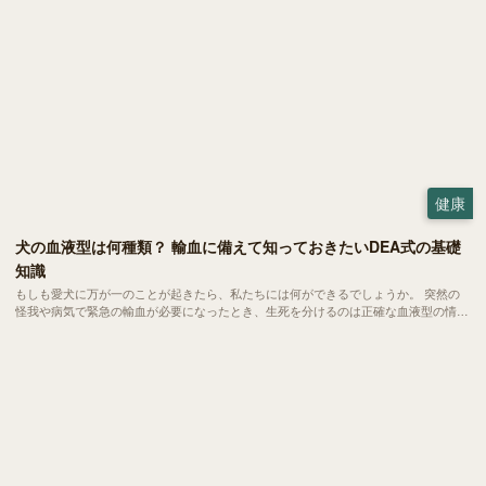
健康
犬の血液型は何種類？ 輸血に備えて知っておきたいDEA式の基礎
知識
もしも愛犬に万が一のことが起きたら、私たちには何ができるでしょうか。 突然の
怪我や病気で緊急の輸血が必要になったとき、生死を分けるのは正確な血液型の情報
かもしれません。今回は、いざという時に愛犬を守るために知っておきたい血液型の
基礎知識についてご紹介します。