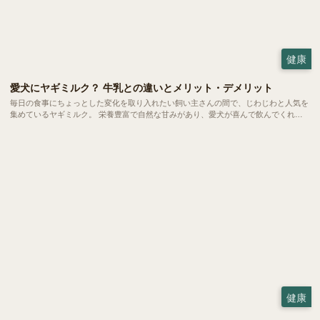
健康
愛犬にヤギミルク？ 牛乳との違いとメリット・デメリット
毎日の食事にちょっとした変化を取り入れたい飼い主さんの間で、じわじわと人気を
集めているヤギミルク。 栄養豊富で自然な甘みがあり、愛犬が喜んで飲んでくれる
と話題です。ただ、普段私たちが飲んでいる牛乳と比べると馴染みもなく、二の足を
踏んでいる方も多いのではないでしょうか。 今回は、愛犬の健康をサポートするヤ
ギミルクの魅力や、毎日の暮らしへの取り入れ方をご紹介します。
健康