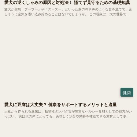
愛犬の逆くしゃみの原因と対処法！ 慌てず見守るための基礎知識
愛犬が突然「ブーブー」や「ズーズー」といった豚の鳴き声のような音を立てて、苦
しそうに空気を吸い込み始めることはないでしょうか。 この現象は、犬の世界では
比較的よく見られる「逆くしゃみ」と呼ばれるもの。小型犬から大型犬まで幅広い犬
種で起こるものですが、突然の異音に慌ててしまう飼い主さんも少なくありません。
今回は、この「逆くしゃみ」についてご紹介します。
健康
愛犬に豆腐は大丈夫？ 健康をサポートするメリットと適量
大豆から作られる豆腐は、植物性タンパク質が豊富なヘルシー食材としての魅力がい
っぱい。 実は犬の体にとっても、美味しく水分や栄養を補給できる素材としてポテ
ンシャルを秘めています。今回は、愛犬の食卓に豆腐を取り入れるメリットや、正し
く与えるための注意点についてご紹介します。