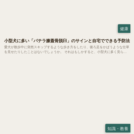
健康
小型犬に多い「パテラ膝蓋骨脱臼」のサインと自宅でできる予防法
愛犬が散歩中に突然スキップするような歩き方をしたり、後ろ足をかばうような仕草
を見せたりしたことはないでしょうか。 それはもしかすると、小型犬に多く見られ
る「パテラ」という関節のトラブルのサインかもしれません。今回はパテラの基礎知
識や今日からできる予防法についてご紹介します。
知識・教養