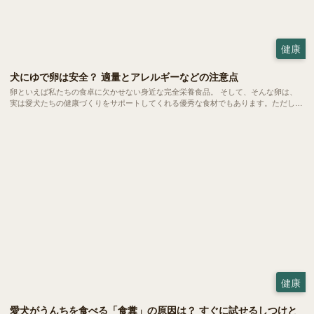
健康
犬にゆで卵は安全？ 適量とアレルギーなどの注意点
卵といえば私たちの食卓に欠かせない身近な完全栄養食品。 そして、そんな卵は、
実は愛犬たちの健康づくりをサポートしてくれる優秀な食材でもあります。ただし、
当然ながら与える量や調理方法にはいくつかの注意ポイントも。今回は、愛犬にゆで
卵を与える際の適量や、気になるアレルギーなどの注意点をご紹介します。
健康
愛犬がうんちを食べる「食糞」の原因は？ すぐに試せるしつけと