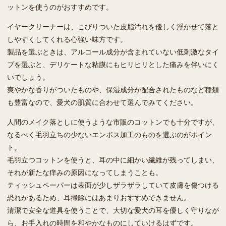
ットンを使うのがおすすめです。
イヤークリーナーは、こびりついた皮脂汚れを優しく浮かせて落と
しやすくしてくれる心強い味方です。
製品を選ぶときは、アルコール成分が含まれていない低刺激なタイ
プを選ぶと、デリケートな粘膜にもヒリヒリとした痛みを伴いにく
いでしょう。
爽やかな香りがついたものや、保湿成分が配合されたものなど種類
も豊富なので、愛犬の肌質に合わせて選んでみてください。
人間のメイク落としに使うような市販のコットンでも十分ですが、
なるべく毛羽立ちの少ないエンボス加工のものを選ぶのがポイン
ト。
毛羽立つコットンを使うと、耳の中に細かい繊維が残ってしまい、
それが新たな痒みの原因になってしまうことも。
ティッシュペーパーは表面が少しザラザラしていて皮膚を傷つける
恐れがあるため、耳掃除にはあまりおすすめできません。
清潔で安全な道具を使うことで、大切な愛犬の耳を優しく守りなが
ら、お手入れの時間を和やかなものにしていけるはずです。