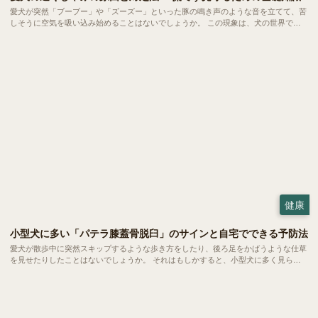
愛犬が突然「ブーブー」や「ズーズー」といった豚の鳴き声のような音を立てて、苦
しそうに空気を吸い込み始めることはないでしょうか。 この現象は、犬の世界では
比較的よく見られる「逆くしゃみ」と呼ばれるもの。小型犬から大型犬まで幅広い犬
種で起こるものですが、突然の異音に慌ててしまう飼い主さんも少なくありません。
今回は、この「逆くしゃみ」についてご紹介します。
健康
小型犬に多い「パテラ膝蓋骨脱臼」のサインと自宅でできる予防法
愛犬が散歩中に突然スキップするような歩き方をしたり、後ろ足をかばうような仕草
を見せたりしたことはないでしょうか。 それはもしかすると、小型犬に多く見られ
る「パテラ」という関節のトラブルのサインかもしれません。今回はパテラの基礎知
識や今日からできる予防法についてご紹介します。