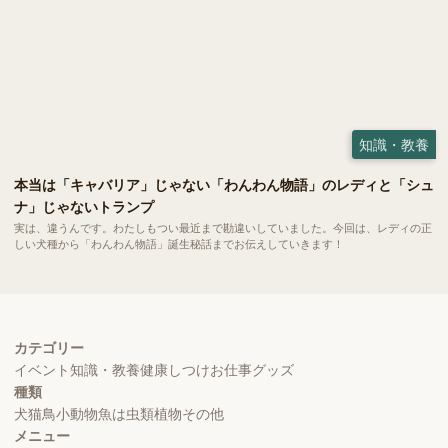
知識・教養
本当は「キャバリア」じゃない「わんわん物語」のレディと「シュ
ナ」じゃないトランプ
実は、違うんです。わたしもつい最近まで勘違いしていました。今回は、レディの正
しい犬種から「わんわん物語」誕生秘話までお伝えしていきます！
カテゴリー
イベント
知識・教養
健康
しつけ
お仕事
グッズ
種類
犬
猫
鳥
小動物
魚
は虫類
植物
その他
メニュー