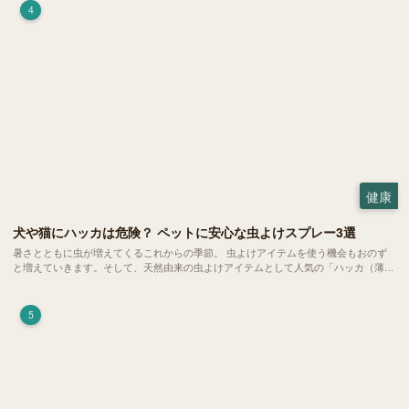
4
健康
犬や猫にハッカは危険？ ペットに安心な虫よけスプレー3選
暑さとともに虫が増えてくるこれからの季節。 虫よけアイテムを使う機会もおのず
と増えていきます。そして、天然由来の虫よけアイテムとして人気の「ハッカ（薄
荷）」。 実はこれが ペットの健康には悪影響 だということはご存知ですか？
5