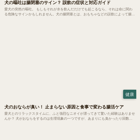
犬の嘔吐は腸閉塞のサイン？ 誤飲の症状と対応ガイド
愛犬の突然の嘔吐。 もしもそれが水を飲んだだけでも起こるなら、それは命に関わ
る危険なサインかもしれません。犬の腸閉塞とは、おもちゃなどの誤飲によって腸が
完全に詰まってしまう恐ろしい状態。 一刻を争う事態になりやすいため、飼い主さ
んの素早い判断こそが愛犬の命を救う鍵となります。
健康
犬のおならが臭い！ 止まらない原因と食事で変わる腸活ケア
愛犬とのリラックスタイムに、ふと強烈なニオイが漂ってきて驚いた経験はありませ
んか？ 犬がおならをするのは生理現象の一つですが、あまりにも臭かったり回数が
多かったりする場合は体からのSOSかもしれません。 今回は、愛犬のおならが臭く
なる原因や病気のサイン、そして家庭でできる腸活ケアについてご紹介します。