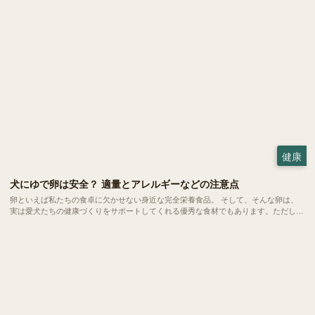
健康
犬にゆで卵は安全？ 適量とアレルギーなどの注意点
卵といえば私たちの食卓に欠かせない身近な完全栄養食品。 そして、そんな卵は、
実は愛犬たちの健康づくりをサポートしてくれる優秀な食材でもあります。ただし、
当然ながら与える量や調理方法にはいくつかの注意ポイントも。今回は、愛犬にゆで
卵を与える際の適量や、気になるアレルギーなどの注意点をご紹介します。