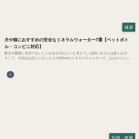
健康
犬や猫におすすめの安全なミネラルウォーター7選【ペットボト
ル・コンビニ対応】
愛犬や愛猫に安全でおいしいお水を与えたいと考えている飼い主さんは多いはず。
そこで、今回はお試しにぴったりの500mlのミネラルウォーターで、なおかつコンビ
ニでも購入できる犬や猫にもおすすめなものを厳選してご紹介します！
2
知識・教養