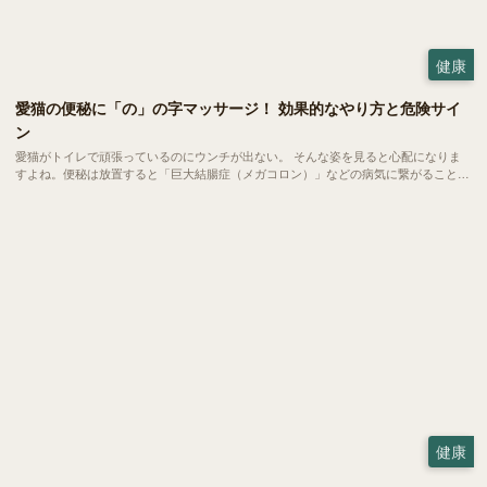
健康
愛猫の便秘に「の」の字マッサージ！ 効果的なやり方と危険サイ
ン
愛猫がトイレで頑張っているのにウンチが出ない。 そんな姿を見ると心配になりま
すよね。便秘は放置すると「巨大結腸症（メガコロン）」などの病気に繋がること
も。自宅で簡単にできる「の」の字マッサージやツボ押しで、愛猫のお腹スッキリを
サポートしましょう。 病院へ行くべき危険なサインもご紹介します。
健康