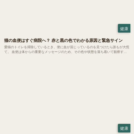
健康
猫の血便はすぐ病院へ？ 赤と黒の色でわかる原因と緊急サイン
愛猫のトイレを掃除しているとき、便に血が混じっているのを見つけたら誰もが大慌
て。 血便は体からの重要なメッセージのため、その色や状態を落ち着いて観察する
ことで、病院での診断がずっとスムーズになります。今回はは、血便の原因や緊急性
の見極め方についてご紹介していきます。
健康