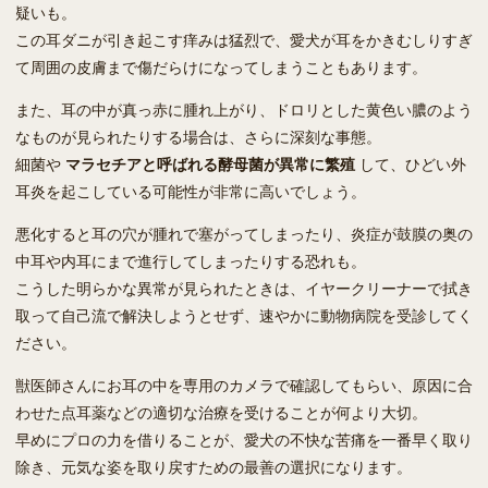
疑いも。
この耳ダニが引き起こす痒みは猛烈で、愛犬が耳をかきむしりすぎ
て周囲の皮膚まで傷だらけになってしまうこともあります。
また、耳の中が真っ赤に腫れ上がり、ドロリとした黄色い膿のよう
なものが見られたりする場合は、さらに深刻な事態。
細菌や
マラセチアと呼ばれる酵母菌が異常に繁殖
して、ひどい外
耳炎を起こしている可能性が非常に高いでしょう。
悪化すると耳の穴が腫れで塞がってしまったり、炎症が鼓膜の奥の
中耳や内耳にまで進行してしまったりする恐れも。
こうした明らかな異常が見られたときは、イヤークリーナーで拭き
取って自己流で解決しようとせず、速やかに動物病院を受診してく
ださい。
獣医師さんにお耳の中を専用のカメラで確認してもらい、原因に合
わせた点耳薬などの適切な治療を受けることが何より大切。
早めにプロの力を借りることが、愛犬の不快な苦痛を一番早く取り
除き、元気な姿を取り戻すための最善の選択になります。