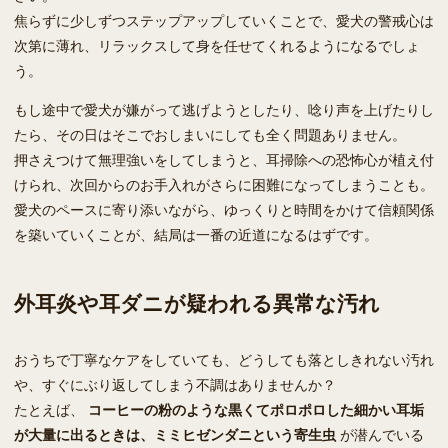
焦らずに少しずつステップアップしていくことで、愛犬の警戒心は
次第に薄れ、リラックスして身を任せてくれるようになるでしょ
う。
もし途中で愛犬が嫌がって逃げようとしたり、唸り声を上げたりし
たら、その日はそこでおしまいにしても全く問題ありません。
押さえつけて無理強いをしてしまうと、耳掃除への恐怖心が植え付
けられ、次回からのお手入れがさらに困難になってしまうことも。
愛犬のペースに寄り添いながら、ゆっくりと時間をかけて信頼関係
を築いていくことが、結局は一番の近道になるはずです。
外耳炎や耳ダニが疑われる異常な汚れ
おうちで丁寧なケアをしていても、どうしても落としきれない汚れ
や、すぐにぶり返してしまう不調はありませんか？
たとえば、
コーヒーの粉のような黒くてポロポロした細かい耳垢
が大量に出るときは、ミミヒゼンダニという寄生虫
が潜んでいる