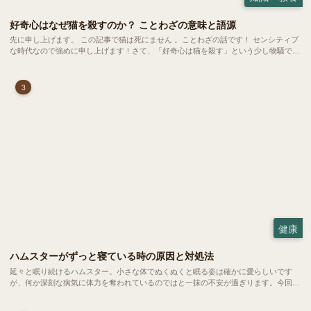
好奇心はなぜ猫を殺すのか？ ことわざの意味と語源
先に申し上げます。 この記事で猫は死にません 。ことわざの話です！ センシティブ
な時代なので強めに申し上げます！さて、「好奇心は猫を殺す」という少し物騒で、
どこか皮肉めいたことわざを聞いたことはありますか？
3
健康
ハムスターがずっと寝ている時の原因と対処法
延々と眠り続けるハムスター。小さな体でぬくぬくと眠る姿は確かに愛らしいです
が、何か深刻な病気に体力を奪われているのではと一抹の不安が過ぎります。今回
は、 ハムスターが寝る時間の正常範囲やぐったりしている場合の見分け方、安心で
きる環境づくり についてご紹介します。