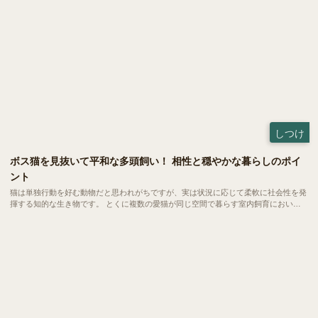
しつけ
ボス猫を見抜いて平和な多頭飼い！ 相性と穏やかな暮らしのポイ
ント
猫は単独行動を好む動物だと思われがちですが、実は状況に応じて柔軟に社会性を発
揮する知的な生き物です。 とくに複数の愛猫が同じ空間で暮らす室内飼育において
は、自然と互いの関係性にルールが生まれ、小さな社会が形成されます。 今回は、
ボス猫の見分け方や多頭飼いにおける相性の考え方について、わかりやすくご紹介し
ます。