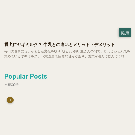
健康
愛犬にヤギミルク？ 牛乳との違いとメリット・デメリット
毎日の食事にちょっとした変化を取り入れたい飼い主さんの間で、じわじわと人気を
集めているヤギミルク。 栄養豊富で自然な甘みがあり、愛犬が喜んで飲んでくれる
と話題です。ただ、普段私たちが飲んでいる牛乳と比べると馴染みもなく、二の足を
踏んでいる方も多いのではないでしょうか。 今回は、愛犬の健康をサポートするヤ
ギミルクの魅力や、毎日の暮らしへの取り入れ方をご紹介します。
Popular Posts
人気記事
1