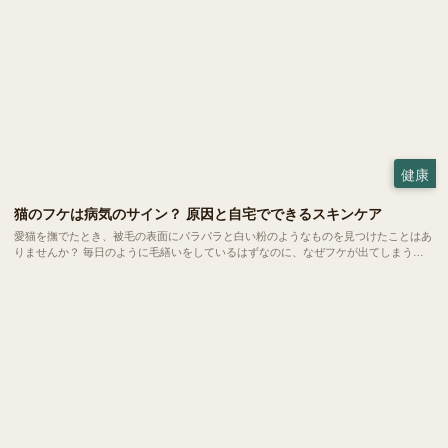
健康
猫のフケは病気のサイン？ 原因と自宅でできるスキンケア
愛猫を撫でたとき、被毛の表面にパラパラと白い粉のようなものを見つけたことはあ
りませんか？ 毎日のように毛繕いをしているはずなのに、なぜフケが出てしまう。
実は、猫のフケには乾燥やストレスといった日常的な要因から、隠れた病気のサイン
までさまざまなメッセージが込められています。