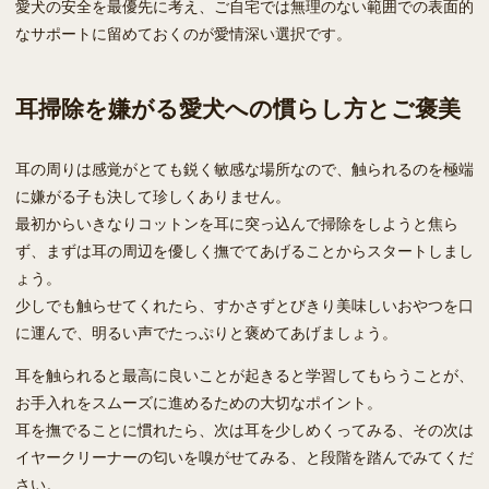
愛犬の安全を最優先に考え、ご自宅では無理のない範囲での表面的
なサポートに留めておくのが愛情深い選択です。
耳掃除を嫌がる愛犬への慣らし方とご褒美
耳の周りは感覚がとても鋭く敏感な場所なので、触られるのを極端
に嫌がる子も決して珍しくありません。
最初からいきなりコットンを耳に突っ込んで掃除をしようと焦ら
ず、まずは耳の周辺を優しく撫でてあげることからスタートしまし
ょう。
少しでも触らせてくれたら、すかさずとびきり美味しいおやつを口
に運んで、明るい声でたっぷりと褒めてあげましょう。
耳を触られると最高に良いことが起きると学習してもらうことが、
お手入れをスムーズに進めるための大切なポイント。
耳を撫でることに慣れたら、次は耳を少しめくってみる、その次は
イヤークリーナーの匂いを嗅がせてみる、と段階を踏んでみてくだ
さい。