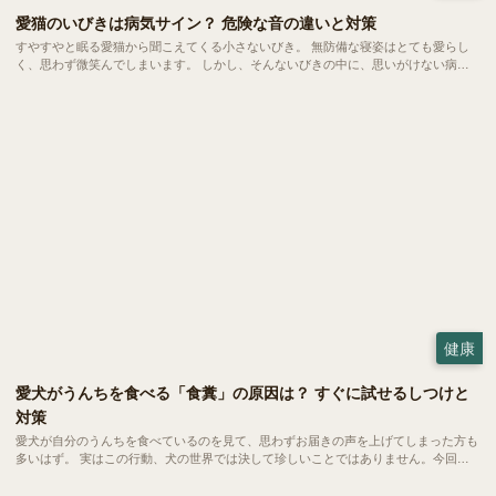
愛猫のいびきは病気サイン？ 危険な音の違いと対策
すやすやと眠る愛猫から聞こえてくる小さないびき。 無防備な寝姿はとても愛らし
く、思わず微笑んでしまいます。 しかし、そんないびきの中に、思いがけない病気
のサインが隠れていることもあります。 大好きな家族だからこそ、ちょっとした音
の変化にも気づいてあげたいもの。 今回は、愛猫のいびきが心配になったときに役
立つ知識をご紹介します。
健康
愛犬がうんちを食べる「食糞」の原因は？ すぐに試せるしつけと
対策
愛犬が自分のうんちを食べているのを見て、思わずお届きの声を上げてしまった方も
多いはず。 実はこの行動、犬の世界では決して珍しいことではありません。今回
は、愛犬の健やかな毎日を守るために、今日からできる対策をご紹介します。