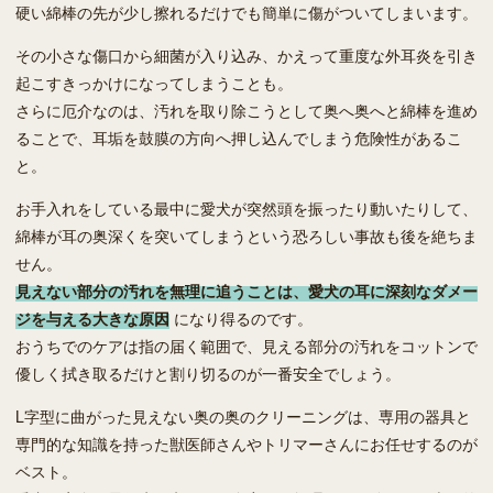
硬い綿棒の先が少し擦れるだけでも簡単に傷がついてしまいます。
その小さな傷口から細菌が入り込み、かえって重度な外耳炎を引き
起こすきっかけになってしまうことも。
さらに厄介なのは、汚れを取り除こうとして奥へ奥へと綿棒を進め
ることで、耳垢を鼓膜の方向へ押し込んでしまう危険性があるこ
と。
お手入れをしている最中に愛犬が突然頭を振ったり動いたりして、
綿棒が耳の奥深くを突いてしまうという恐ろしい事故も後を絶ちま
せん。
見えない部分の汚れを無理に追うことは、愛犬の耳に深刻なダメー
ジを与える大きな原因
になり得るのです。
おうちでのケアは指の届く範囲で、見える部分の汚れをコットンで
優しく拭き取るだけと割り切るのが一番安全でしょう。
L字型に曲がった見えない奥の奥のクリーニングは、専用の器具と
専門的な知識を持った獣医師さんやトリマーさんにお任せするのが
ベスト。