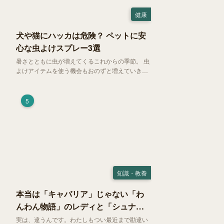
健康
犬や猫にハッカは危険？ ペットに安
心な虫よけスプレー3選
暑さとともに虫が増えてくるこれからの季節。 虫
よけアイテムを使う機会もおのずと増えていきま
す。そして、天然由来の虫よけアイテムとして人
気の「ハッカ（薄荷）」。 実はこれが ペットの
健康には悪影響 だということはご存知ですか？
5
知識・教養
本当は「キャバリア」じゃない「わ
んわん物語」のレディと「シュナ」
じゃないトランプ
実は、違うんです。わたしもつい最近まで勘違い