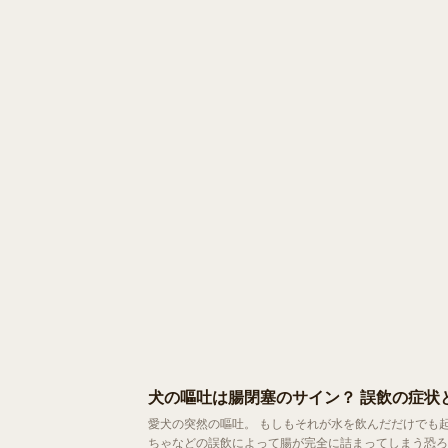
犬の嘔吐は腸閉塞のサイン？ 誤飲の症状
愛犬の突然の嘔吐。 もしもそれが水を飲んだだけでも起こるなら、それは命に関わる危険なサインかもしれません。犬の腸閉塞とは、おも
ちゃなどの誤飲によって腸が完全に詰まってしまう恐ろしい状態。 一刻を争う事態になりやすいため、飼い主さん