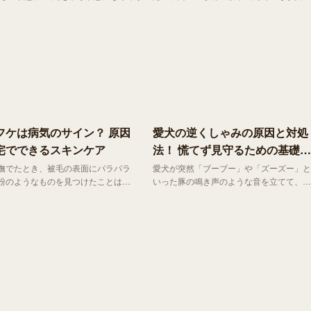
フケは病気のサイン？ 原因
愛犬の逆くしゃみの原因と対処
宅でできるスキンケア
法！ 慌てず見守るための基礎知
識
撫でたとき、被毛の表面にパラパラ
愛犬が突然「ブーブー」や「ズーズー」と
粉のようなものを見つけたことはあ
いった豚の鳴き声のような音を立てて、苦
ように毛繕いをして
しそうに空気を吸い込み始めることはない
ずなのに、なぜフケが出てしまう。
でしょうか。 この現象は、犬の世界では
猫のフケには乾燥やストレスといっ
比較的よく見られる「逆くしゃみ」と呼ば
的な要因から、隠れた病気のサイン
れるもの。小型犬から大型犬まで幅広い犬
まざまなメッセージが込められてい
種で起こるものですが、突然の異音に慌て
てしまう飼い主さんも少なくありません。
今回は、この「逆くしゃみ」についてご紹
介します。