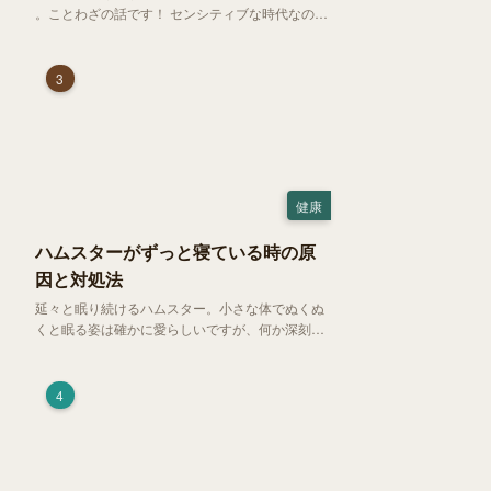
。ことわざの話です！ センシティブな時代なので
強めに申し上げます！さて、「好奇心は猫を殺
す」という少し物騒で、どこか皮肉めいたことわ
ざを聞いたことはありますか？
3
健康
ハムスターがずっと寝ている時の原
因と対処法
延々と眠り続けるハムスター。小さな体でぬくぬ
くと眠る姿は確かに愛らしいですが、何か深刻な
病気に体力を奪われているのではと一抹の不安が
過ぎります。今回は、 ハムスターが寝る時間の正
常範囲やぐったりしている場合の見分け方、安心
4
できる環境づくり についてご紹介します。