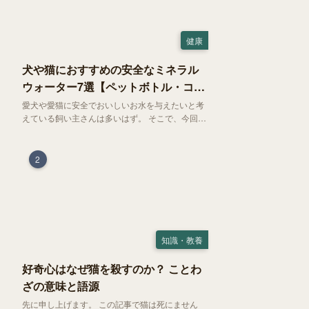
健康
犬や猫におすすめの安全なミネラル
ウォーター7選【ペットボトル・コン
ビニ対応】
愛犬や愛猫に安全でおいしいお水を与えたいと考
えている飼い主さんは多いはず。 そこで、今回は
お試しにぴったりの500mlのミネラルウォーター
で、なおかつコンビニでも購入できる犬や猫にも
おすすめなものを厳選してご紹介します！
2
知識・教養
好奇心はなぜ猫を殺すのか？ ことわ
ざの意味と語源
先に申し上げます。 この記事で猫は死にません