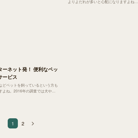
よりよだれが多いと心配になりますよね。
ュエーションですよね。
でも、どこまでが正常でどこからが異常な
のか素人では区別が難しいもの。
ターネット発！ 便利なペッ
サービス
などペットを飼っているという方も
すよね。2016年の調査では犬や猫
数は1,972万5千頭。15歳未満の
1,605万人なので、ペットの数が子
を越えてしまっているんです。
1
2