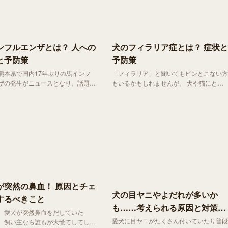
腸活ケアについてご紹介します。
ンフルエンザとは？ 人への
犬のフィラリア症とは？ 症状と
と予防策
予防策
熊本県で国内17年ぶりの馬インフ
「フィラリア」と聞いてもピンとこない方
ザの発生がニュースとなり、話題を
もいるかもしれませんが、 犬や猫にとっ
した。結論からいうと、馬インフル
ては命に関わる病気 のひとつなんです。
は鳥インフルエンザなどとは、違い
今回は フィラリア症の発生・症状・予
人や猫に感染することはありませ
防・治療法 まで、はじめての方にもわか
りやすくご紹介していきます。
が突然の鼻血！ 原因とチェ
犬の目ヤニやよだれが多いか
するべきこと
も……考えられる原因と対策
、愛犬が突然鼻血をだしていた
は？
愛犬に目ヤニがたくさん付いていたり普段
。飼い主なら誰もが大慌てしてしま