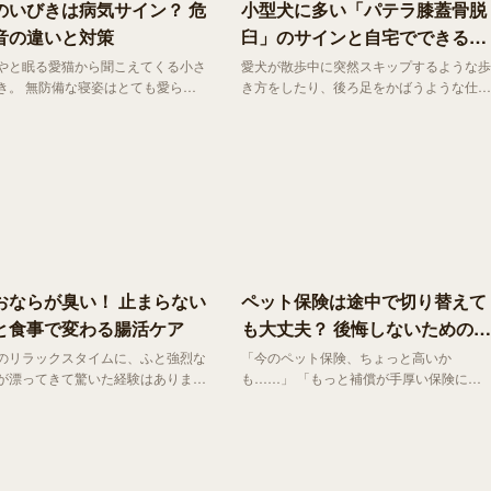
のいびきは病気サイン？ 危
小型犬に多い「パテラ膝蓋骨脱
音の違いと対策
臼」のサインと自宅でできる予
防法
やと眠る愛猫から聞こえてくる小さ
愛犬が散歩中に突然スキップするような歩
き。 無防備な寝姿はとても愛らし
き方をしたり、後ろ足をかばうような仕草
わず微笑んでしまいます。 しか
を見せたりしたことはないでしょうか。
んないびきの中に、思いがけない病
それはもしかすると、小型犬に多く見られ
インが隠れていることもあります。
る「パテラ」という関節のトラブルのサイ
な家族だからこそ、ちょっとした音
ンかもしれません。今回はパテラの基礎知
にも気づいてあげたいもの。 今回
識や今日からできる予防法についてご紹介
猫のいびきが心配になったときに役
します。
識をご紹介します。
おならが臭い！ 止まらない
ペット保険は途中で切り替えて
と食事で変わる腸活ケア
も大丈夫？ 後悔しないためのチ
ェックポイント
のリラックスタイムに、ふと強烈な
「今のペット保険、ちょっと高いか
が漂ってきて驚いた経験はありませ
も……」 「もっと補償が手厚い保険に乗
 犬がおならをするのは生理現象の
り換えたい」そんなふうに感じたことはあ
すが、あまりにも臭かったり回数が
りませんか？実は、多くのペット保険は
たりする場合は体からのSOSかも
契約期間中でも切り替えが可能 です。
せん。 今回は、愛犬のおならが臭
原因や病気のサイン、そして家庭で