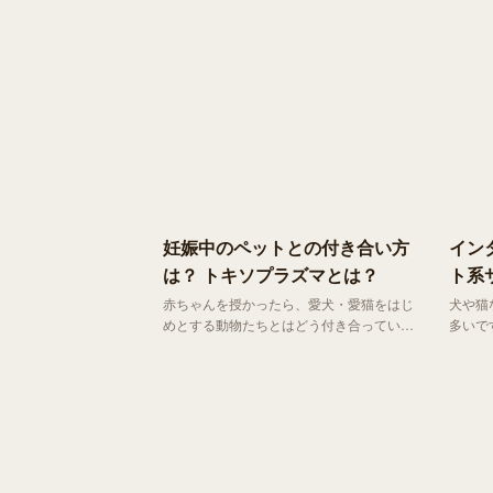
い存在。某作品では西洋妖怪のトップとし
うシチ
て描かれるなど、世界中で圧倒的な知名度
を誇る伝説のひとつです。
妊娠中のペットとの付き合い方
イン
は？ トキソプラズマとは？
ト系
赤ちゃんを授かったら、愛犬・愛猫をはじ
犬や猫
めとする動物たちとはどう付き合っていけ
多いで
ばいいでしょう？ とてもおめでたいこと
の飼育頭
ですが、 妊娠を機にペットを手放してし
子供は
まう人も少なくありません 。
供の数