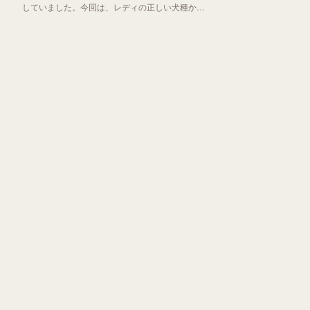
していました。今回は、レディの正しい犬種から
「わんわん物語」誕生秘話までお伝えしていきま
す！