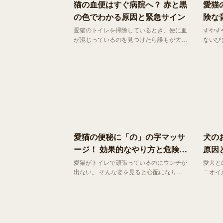
猫の血便はすぐ病院へ？ 赤と黒
愛猫
の色でわかる原因と緊急サイン
険な
愛猫のトイレを掃除しているとき、便に血
すやす
が混じっているのを見つけたら誰もが大慌
ないび
て。 血便は体からの重要なメッセージの
く、思
ため、その色や状態を落ち着いて観察する
し、そ
ことで、病院での診断がずっとスムーズに
気のサ
なります。今回はは、血便の原因や緊急性
大好き
の見極め方についてご紹介していきます。
の変化
は、愛
立つ知
愛猫の便秘に「の」の字マッサ
犬の
ージ！ 効果的なやり方と危険サ
原因
イン
愛猫がトイレで頑張っているのにウンチが
愛犬と
出ない。 そんな姿を見ると心配になりま
ニオイ
すよね。便秘は放置すると「巨大結腸症
んか？
（メガコロン）」などの病気に繋がること
一つで
も。自宅で簡単にできる「の」の字マッサ
多かっ
ージやツボ押しで、愛猫のお腹スッキリを
しれま
サポートしましょう。 病院へ行くべき危
くなる