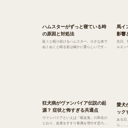
険なサインもご紹介します。
できる
ハムスターがずっと寝ている時
馬イ
の原因と対処法
影響
延々と眠り続けるハムスター。小さな体で
先日、
ぬくぬくと眠る姿は確かに愛らしいです
ルエン
が、何か深刻な病気に体力を奪われている
集めま
のではと一抹の不安が過ぎります。今回
エンザ
は、 ハムスターが寝る時間の正常範囲や
私たち
ぐったりしている場合の見分け方、安心で
ん。
きる環境づくり についてご紹介します。
狂犬病がヴァンパイア伝説の起
愛犬
源？ 症状と怖すぎる共通点
ック
ヴァンパイアといえば「吸血鬼」の和名の
ある日
とおり、血液をすすり眷属を増やす恐ろし
ら……