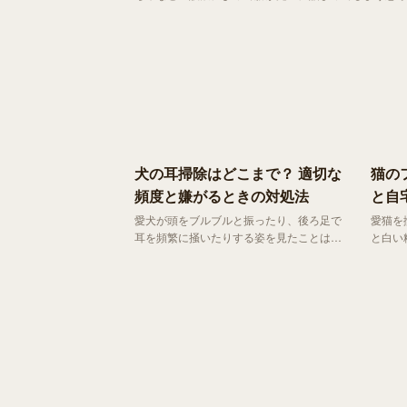
の命を救う鍵となります。
犬の耳掃除はどこまで？ 適切な
猫の
頻度と嫌がるときの対処法
と自
愛犬が頭をブルブルと振ったり、後ろ足で
愛猫を
耳を頻繁に掻いたりする姿を見たことはあ
と白い
りませんか？ それは耳の中に汚れが溜ま
りませんか？ 毎日の
ったり、不快感があったりするサインかも
いるは
しれません。耳のケアは健やかな暮らしを
実は、
守るために欠かせない大切なお手入れの一
た日常
つ。 でも、どこまで掃除していいのか、
までさ
嫌がるときはどうすればいいのか、悩む方
ます。
も多いのではないでしょうか。