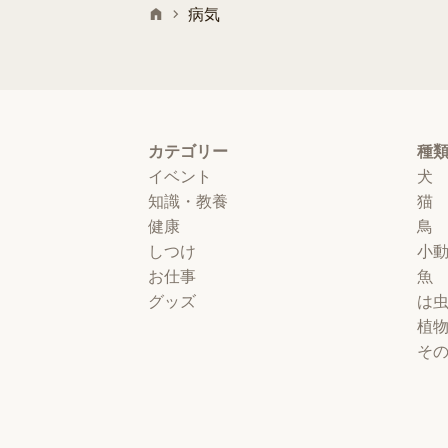
病気
カテゴリー
種
イベント
犬
知識・教養
猫
健康
鳥
しつけ
小
お仕事
魚
グッズ
は
植
そ