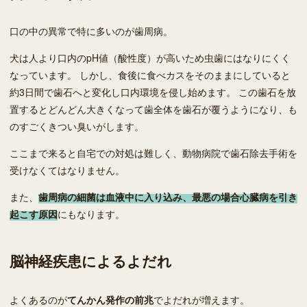
口の中の異常で特に多いのが歯周病。
犬は人より口内のpH値（酸性度）が高いため虫歯にはなりにくく
なっています。 しかし、食後に食べカスをそのままにしていると
約3日間で歯石へと変化し口内環境を侵し始めます。 この歯石を放
置するとどんどん大きくなって歯全体を歯石が覆うようになり、も
のすごくきつい臭いがします。
ここまで来ると自宅での対処は難しく、動物病院で歯石除去手術を
受けなくてはなりません。
また、
歯周病の細菌は血液中に入り込み、最悪の場合心臓病を引き
起こす原因
にもなります。
脳神経疾患によるよだれ
よくあるのが
てんかん発作の前兆
でよだれが増えます。