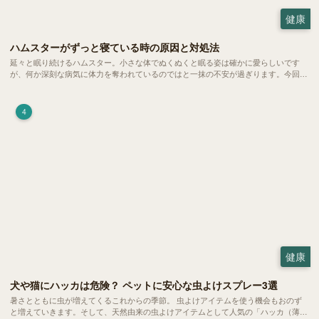
健康
ハムスターがずっと寝ている時の原因と対処法
延々と眠り続けるハムスター。小さな体でぬくぬくと眠る姿は確かに愛らしいです
が、何か深刻な病気に体力を奪われているのではと一抹の不安が過ぎります。今回
は、 ハムスターが寝る時間の正常範囲やぐったりしている場合の見分け方、安心で
きる環境づくり についてご紹介します。
4
健康
犬や猫にハッカは危険？ ペットに安心な虫よけスプレー3選
暑さとともに虫が増えてくるこれからの季節。 虫よけアイテムを使う機会もおのず
と増えていきます。そして、天然由来の虫よけアイテムとして人気の「ハッカ（薄