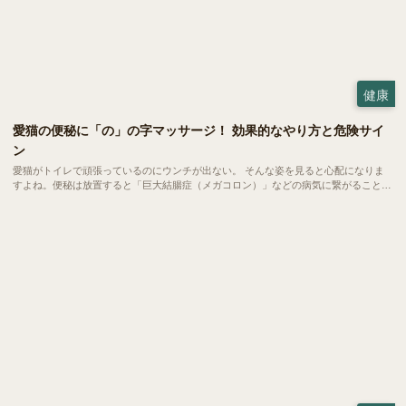
健康
愛猫の便秘に「の」の字マッサージ！ 効果的なやり方と危険サイ
ン
愛猫がトイレで頑張っているのにウンチが出ない。 そんな姿を見ると心配になりま
すよね。便秘は放置すると「巨大結腸症（メガコロン）」などの病気に繋がること
も。自宅で簡単にできる「の」の字マッサージやツボ押しで、愛猫のお腹スッキリを
サポートしましょう。 病院へ行くべき危険なサインもご紹介します。