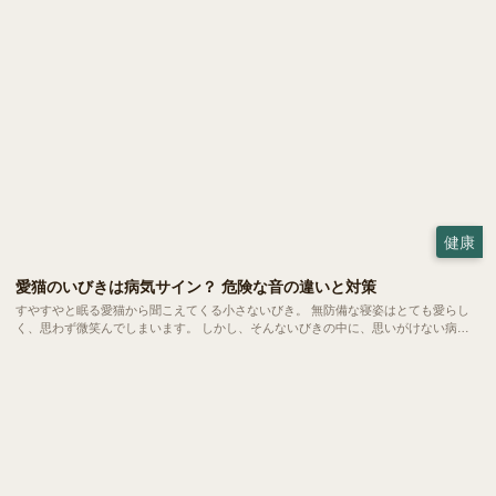
健康
愛猫のいびきは病気サイン？ 危険な音の違いと対策
すやすやと眠る愛猫から聞こえてくる小さないびき。 無防備な寝姿はとても愛らし
く、思わず微笑んでしまいます。 しかし、そんないびきの中に、思いがけない病気
のサインが隠れていることもあります。 大好きな家族だからこそ、ちょっとした音
の変化にも気づいてあげたいもの。 今回は、愛猫のいびきが心配になったときに役
立つ知識をご紹介します。