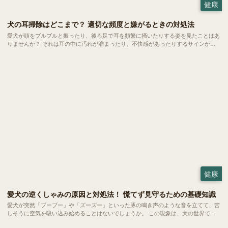
健康
犬の耳掃除はどこまで？ 適切な頻度と嫌がるときの対処法
愛犬が頭をブルブルと振ったり、後ろ足で耳を頻繁に掻いたりする姿を見たことはあ
りませんか？ それは耳の中に汚れが溜まったり、不快感があったりするサインかも
しれません。耳のケアは健やかな暮らしを守るために欠かせない大切なお手入れの一
つ。 でも、どこまで掃除していいのか、嫌がるときはどうすればいいのか、悩む方
も多いのではないでしょうか。
健康
愛犬の逆くしゃみの原因と対処法！ 慌てず見守るための基礎知識
愛犬が突然「ブーブー」や「ズーズー」といった豚の鳴き声のような音を立てて、苦
しそうに空気を吸い込み始めることはないでしょうか。 この現象は、犬の世界では
比較的よく見られる「逆くしゃみ」と呼ばれるもの。小型犬から大型犬まで幅広い犬