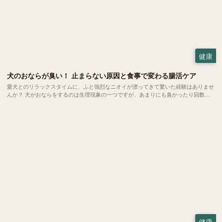
健康
犬のおならが臭い！ 止まらない原因と食事で変わる腸活ケア
愛犬とのリラックスタイムに、ふと強烈なニオイが漂ってきて驚いた経験はありませ
んか？ 犬がおならをするのは生理現象の一つですが、あまりにも臭かったり回数が
多かったりする場合は体からのSOSかもしれません。 今回は、愛犬のおならが臭く
なる原因や病気のサイン、そして家庭でできる腸活ケアについてご紹介します。
健康