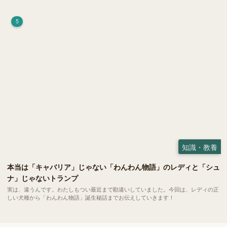
荷）」。 実はこれが ペットの健康には悪影響 だということはご存知ですか？
5
知識・教養
本当は「キャバリア」じゃない「わんわん物語」のレディと「シュ
ナ」じゃないトランプ
実は、違うんです。わたしもつい最近まで勘違いしていました。今回は、レディの正
しい犬種から「わんわん物語」誕生秘話までお伝えしていきます！