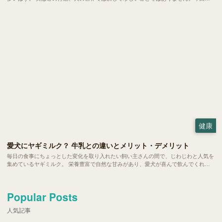
は、愛犬の健やかな毎日を守るために、今日からできる対策をご紹介します。
健康
愛犬にヤギミルク？ 牛乳との違いとメリット・デメリット
毎日の食事にちょっとした変化を取り入れたい飼い主さんの間で、じわじわと人気を
集めているヤギミルク。 栄養豊富で自然な甘みがあり、愛犬が喜んで飲んでくれる
と話題です。ただ、普段私たちが飲んでいる牛乳と比べると馴染みもなく、二の足を
踏んでいる方も多いのではないでしょうか。 今回は、愛犬の健康をサポートするヤ
ギミルクの魅力や、毎日の暮らしへの取り入れ方をご紹介します。
Popular Posts
人気記事