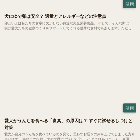
健康
犬にゆで卵は安全？ 適量とアレルギーなどの注意点
卵といえば私たちの食卓に欠かせない身近な完全栄養食品。 そして、そんな卵は、
実は愛犬たちの健康づくりをサポートしてくれる優秀な食材でもあります。ただし、
当然ながら与える量や調理方法にはいくつかの注意ポイントも。今回は、愛犬にゆで
卵を与える際の適量や、気になるアレルギーなどの注意点をご紹介します。
健康
愛犬がうんちを食べる「食糞」の原因は？ すぐに試せるしつけと
対策
愛犬が自分のうんちを食べているのを見て、思わずお届きの声を上げてしまった方も
多いはず。 実はこの行動、犬の世界では決して珍しいことではありません。今回