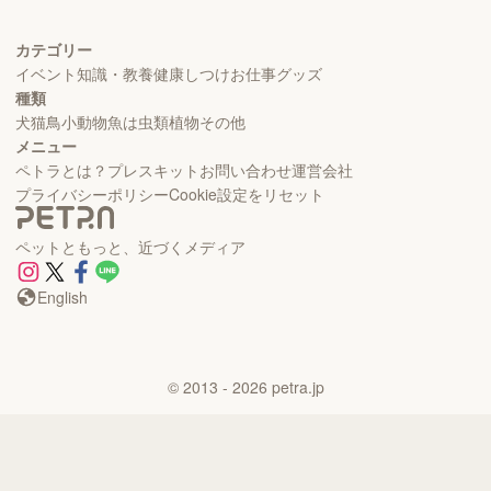
カテゴリー
イベント
知識・教養
健康
しつけ
お仕事
グッズ
種類
犬
猫
鳥
小動物
魚
は虫類
植物
その他
メニュー
ペトラとは？
プレスキット
お問い合わせ
運営会社
プライバシーポリシー
Cookie設定をリセット
ペットともっと、近づくメディア
English
©
2013
- 2026
petra.jp