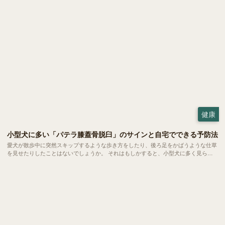
種で起こるものですが、突然の異音に慌ててしまう飼い主さんも少なくありません。
今回は、この「逆くしゃみ」についてご紹介します。
健康
小型犬に多い「パテラ膝蓋骨脱臼」のサインと自宅でできる予防法
愛犬が散歩中に突然スキップするような歩き方をしたり、後ろ足をかばうような仕草
を見せたりしたことはないでしょうか。 それはもしかすると、小型犬に多く見られ
る「パテラ」という関節のトラブルのサインかもしれません。今回はパテラの基礎知
識や今日からできる予防法についてご紹介します。