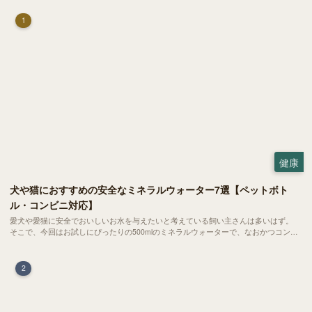
1
健康
犬や猫におすすめの安全なミネラルウォーター7選【ペットボト
ル・コンビニ対応】
愛犬や愛猫に安全でおいしいお水を与えたいと考えている飼い主さんは多いはず。
そこで、今回はお試しにぴったりの500mlのミネラルウォーターで、なおかつコンビ
ニでも購入できる犬や猫にもおすすめなものを厳選してご紹介します！
2