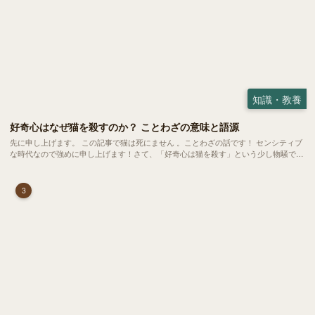
知識・教養
好奇心はなぜ猫を殺すのか？ ことわざの意味と語源
先に申し上げます。 この記事で猫は死にません 。ことわざの話です！ センシティブ
な時代なので強めに申し上げます！さて、「好奇心は猫を殺す」という少し物騒で、
どこか皮肉めいたことわざを聞いたことはありますか？
3