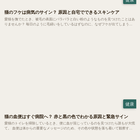
猫のフケは病気のサイン？ 原因と自宅でできるスキンケア
愛猫を撫でたとき、被毛の表面にパラパラと白い粉のようなものを見つけたことはあ
りませんか？ 毎日のように毛繕いをしているはずなのに、なぜフケが出てしまう。
実は、猫のフケには乾燥やストレスといった日常的な要因から、隠れた病気のサイン
までさまざまなメッセージが込められています。
健康
猫の血便はすぐ病院へ？ 赤と黒の色でわかる原因と緊急サイン
愛猫のトイレを掃除しているとき、便に血が混じっているのを見つけたら誰もが大慌
て。 血便は体からの重要なメッセージのため、その色や状態を落ち着いて観察する
ことで、病院での診断がずっとスムーズになります。今回はは、血便の原因や緊急性
の見極め方についてご紹介していきます。