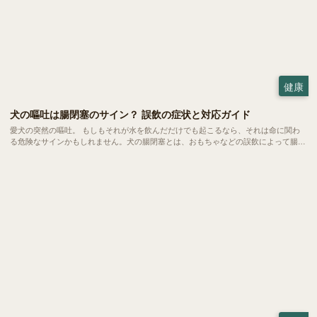
健康
犬の嘔吐は腸閉塞のサイン？ 誤飲の症状と対応ガイド
愛犬の突然の嘔吐。 もしもそれが水を飲んだだけでも起こるなら、それは命に関わ
る危険なサインかもしれません。犬の腸閉塞とは、おもちゃなどの誤飲によって腸が
完全に詰まってしまう恐ろしい状態。 一刻を争う事態になりやすいため、飼い主さ
んの素早い判断こそが愛犬の命を救う鍵となります。