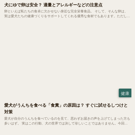
犬にゆで卵は安全？ 適量とアレルギーなどの注意点
卵といえば私たちの食卓に欠かせない身近な完全栄養食品。 そして、そんな卵は、
実は愛犬たちの健康づくりをサポートしてくれる優秀な食材でもあります。ただし、
当然ながら与える量や調理方法にはいくつかの注意ポイントも。今回は、愛犬にゆで
卵を与える際の適量や、気になるアレルギーなどの注意点をご紹介します。
健康
愛犬がうんちを食べる「食糞」の原因は？ すぐに試せるしつけと
対策
愛犬が自分のうんちを食べているのを見て、思わずお届きの声を上げてしまった方も
多いはず。 実はこの行動、犬の世界では決して珍しいことではありません。今回
は、愛犬の健やかな毎日を守るために、今日からできる対策をご紹介します。