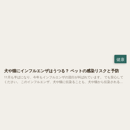
健康
犬や猫にインフルエンザはうつる？ ペットの感染リスクと予防
11月も半ばになり、今年もインフルエンザの流行が叫ばれています。 でも安心して
ください。 このインフルエンザ、犬や猫に伝染ることも、犬や猫から伝染されるこ
とも基本的にはありません。今回は、人と犬猫たちのインフルエンザの違い、そして
誤解の原因についてご紹介します。