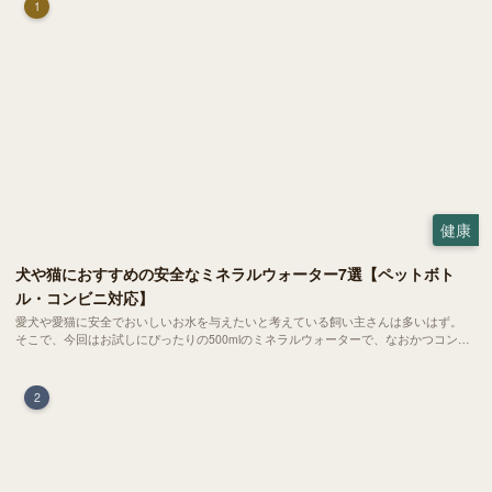
1
健康
犬や猫におすすめの安全なミネラルウォーター7選【ペットボト
ル・コンビニ対応】
愛犬や愛猫に安全でおいしいお水を与えたいと考えている飼い主さんは多いはず。
そこで、今回はお試しにぴったりの500mlのミネラルウォーターで、なおかつコンビ
ニでも購入できる犬や猫にもおすすめなものを厳選してご紹介します！
2