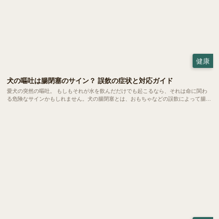
健康
犬の嘔吐は腸閉塞のサイン？ 誤飲の症状と対応ガイド
愛犬の突然の嘔吐。 もしもそれが水を飲んだだけでも起こるなら、それは命に関わ
る危険なサインかもしれません。犬の腸閉塞とは、おもちゃなどの誤飲によって腸が
完全に詰まってしまう恐ろしい状態。 一刻を争う事態になりやすいため、飼い主さ
んの素早い判断こそが愛犬の命を救う鍵となります。