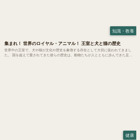
知識・教養
集まれ！ 世界のロイヤル・アニマル！ 王室と犬と猫の歴史
世界中の王室で、犬や猫が文化や歴史を象徴する存在として大切に扱われてきまし
た。 国を超えて愛されてきた彼らの歴史は、動物たちが人とともに歩んできた足跡
がより鮮明に見えてくるようです。今回は各国の王室が迎えてきた犬たち、猫たちか
らその背景にある価値観や文化をみていきましょう。
健康