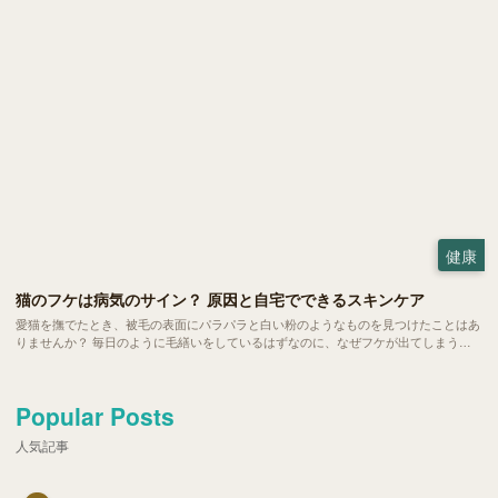
な怒りに、戸惑う方も多いはず。 今回は、転嫁行動が起きるメカニズムや主な原
因、いざという時の対処法についてご紹介します。
健康
猫のフケは病気のサイン？ 原因と自宅でできるスキンケア
愛猫を撫でたとき、被毛の表面にパラパラと白い粉のようなものを見つけたことはあ
りませんか？ 毎日のように毛繕いをしているはずなのに、なぜフケが出てしまう。
実は、猫のフケには乾燥やストレスといった日常的な要因から、隠れた病気のサイン
までさまざまなメッセージが込められています。
Popular Posts
人気記事