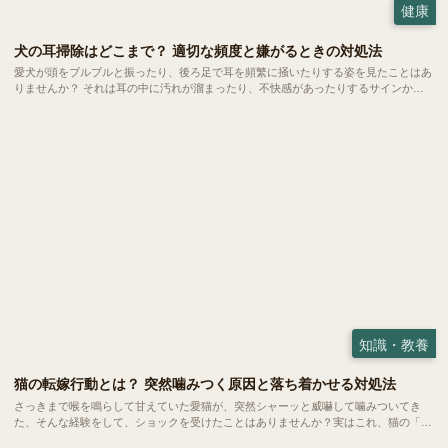
健康
犬の耳掃除はどこまで？ 適切な頻度と嫌がるときの対処法
愛犬が頭をブルブルと振ったり、後ろ足で耳を頻繁に掻いたりする姿を見たことはあ
りませんか？ それは耳の中に汚れが溜まったり、不快感があったりするサインかも
しれません。耳のケアは健やかな暮らしを守るために欠かせない大切なお手入れの一
つ。 でも、どこまで掃除していいのか、嫌がるときはどうすればいいのか、悩む方
も多いのではないでしょうか。
知識・教養
猫の転嫁行動とは？ 突然噛みつく原因と落ち着かせる対処法
さっきまで喉を鳴らして甘えていた愛猫が、突然シャーッと威嚇して噛みついてき
た、そんな経験をして、ショックを受けたことはありませんか？実はこれ、猫の「転
嫁行動」と呼ばれる心理状態かもしれません。 大好きな飼い主に向けられた理不尽