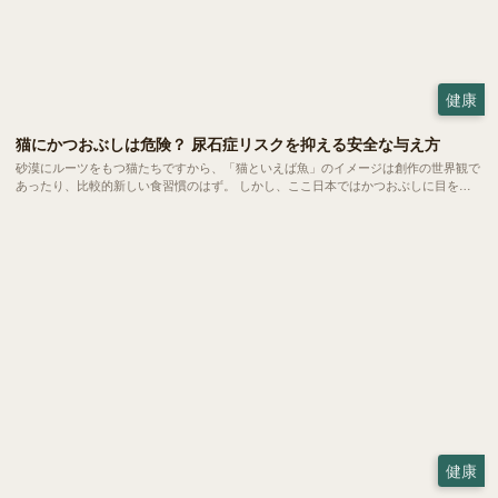
健康
猫にかつおぶしは危険？ 尿石症リスクを抑える安全な与え方
砂漠にルーツをもつ猫たちですから、「猫といえば魚」のイメージは創作の世界観で
あったり、比較的新しい食習慣のはず。 しかし、ここ日本ではかつおぶしに目を光
らせる猫は珍しくありません。今回は、愛猫にかつおぶしを与えるメリットと健康へ
の影響、安全な与え方についてご紹介します。
健康