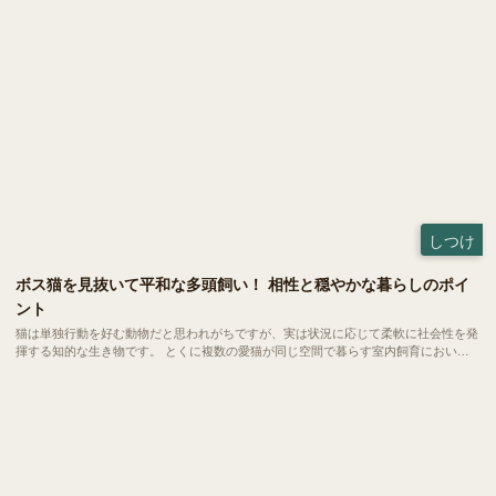
しつけ
ボス猫を見抜いて平和な多頭飼い！ 相性と穏やかな暮らしのポイ
ント
猫は単独行動を好む動物だと思われがちですが、実は状況に応じて柔軟に社会性を発
揮する知的な生き物です。 とくに複数の愛猫が同じ空間で暮らす室内飼育において
は、自然と互いの関係性にルールが生まれ、小さな社会が形成されます。 今回は、
ボス猫の見分け方や多頭飼いにおける相性の考え方について、わかりやすくご紹介し
ます。