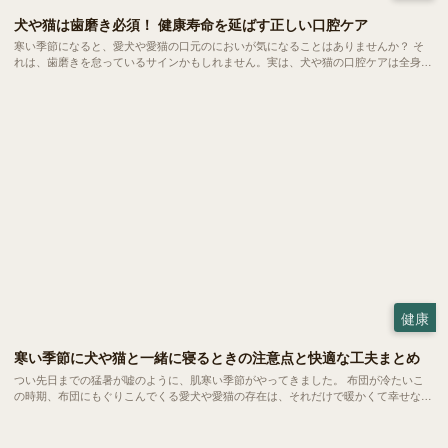
犬や猫は歯磨き必須！ 健康寿命を延ばす正しい口腔ケア
寒い季節になると、愛犬や愛猫の口元のにおいが気になることはありませんか？ そ
れは、歯磨きを怠っているサインかもしれません。実は、犬や猫の口腔ケアは全身の
健康と深く関係する大切な習慣です。 今回は、歯磨きの重要性や理想の頻度、準備
すべき道具、上手な歯磨きの方法などをご紹介します。
健康
寒い季節に犬や猫と一緒に寝るときの注意点と快適な工夫まとめ
つい先日までの猛暑が嘘のように、肌寒い季節がやってきました。 布団が冷たいこ
の時期、布団にもぐりこんでくる愛犬や愛猫の存在は、それだけで暖かくて幸せな気
持ちになります。でも実は、この「一緒に眠ること」には、いくつか注意しておきた
いポイントがあります。 トラブルや健康面のリスクを知らないまま習慣化してしま
うと、思わぬ問題につながることも。