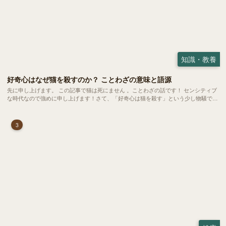
知識・教養
好奇心はなぜ猫を殺すのか？ ことわざの意味と語源
先に申し上げます。 この記事で猫は死にません 。ことわざの話です！ センシティブ
な時代なので強めに申し上げます！さて、「好奇心は猫を殺す」という少し物騒で、
どこか皮肉めいたことわざを聞いたことはありますか？
3