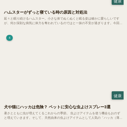
健康
ハムスターがずっと寝ている時の原因と対処法
延々と眠り続けるハムスター。小さな体でぬくぬくと眠る姿は確かに愛らしいです
が、何か深刻な病気に体力を奪われているのではと一抹の不安が過ぎります。今回
は、 ハムスターが寝る時間の正常範囲やぐったりしている場合の見分け方、安心で
きる環境づくり についてご紹介します。
4
健康
犬や猫にハッカは危険？ ペットに安心な虫よけスプレー3選
暑さとともに虫が増えてくるこれからの季節。 虫よけアイテムを使う機会もおのず
と増えていきます。そして、天然由来の虫よけアイテムとして人気の「ハッカ（薄
荷）」。 実はこれが ペットの健康には悪影響 だということはご存知ですか？