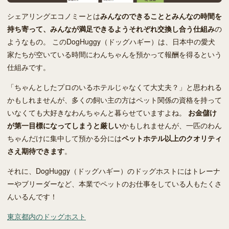
シェアリングエコノミーとは
みんなのできることとみんなの時間を
持ち寄って、みんなが満足できるようそれぞれ交換し合う仕組み
の
ようなもの。 このDogHuggy（ドッグハギー）は、日本中の愛犬
家たちが空いている時間にわんちゃんを預かって報酬を得るという
仕組みです。
「ちゃんとしたプロのいるホテルじゃなくて大丈夫？」と思われる
かもしれませんが、多くの飼い主の方はペット関係の資格を持って
いなくても大好きなわんちゃんと暮らせていますよね。
お金儲け
が第一目標になってしまうと厳しい
かもしれませんが、一匹のわん
ちゃんだけに集中して預かる分には
ペットホテル以上のクオリティ
さえ期待できます
。
それに、DogHuggy（ドッグハギー）のドッグホストにはトレーナ
ーやブリーダーなど、本業でペットのお仕事をしている人もたくさ
んいるんです！
東京都内のドッグホスト