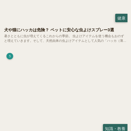
健康
犬や猫にハッカは危険？ ペットに安心な虫よけスプレー3選
暑さとともに虫が増えてくるこれからの季節。 虫よけアイテムを使う機会もおのず
と増えていきます。そして、天然由来の虫よけアイテムとして人気の「ハッカ（薄
荷）」。 実はこれが ペットの健康には悪影響 だということはご存知ですか？
5
知識・教養