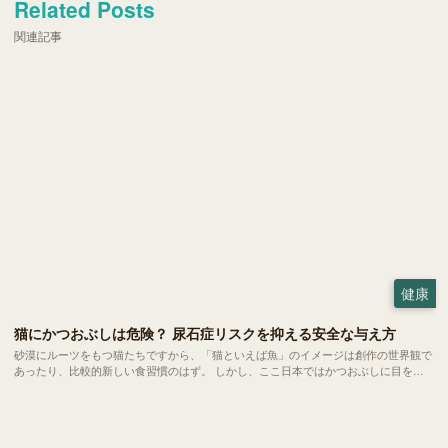
Related Posts
関連記事
健康
猫にかつおぶしは危険？ 尿石症リスクを抑える安全な与え方
砂漠にルーツをもつ猫たちですから、「猫といえば魚」のイメージは創作の世界観で
あったり、比較的新しい食習慣のはず。 しかし、ここ日本ではかつおぶしに目を光
らせる猫は珍しくありません。今回は、愛猫にかつおぶしを与えるメリットと健康へ
の影響、安全な与え方についてご紹介します。