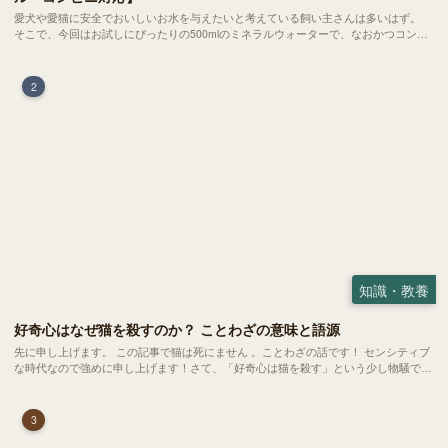
愛犬や愛猫に安全でおいしいお水を与えたいと考えている飼い主さんは多いはず。
そこで、今回はお試しにぴったりの500mlのミネラルウォーターで、なおかつコンビ
ニでも購入できる犬や猫にもおすすめなものを厳選してご紹介します！
2
知識・教養
好奇心はなぜ猫を殺すのか？ ことわざの意味と語源
先に申し上げます。 この記事で猫は死にません 。ことわざの話です！ センシティブ
な時代なので強めに申し上げます！さて、「好奇心は猫を殺す」という少し物騒で、
どこか皮肉めいたことわざを聞いたことはありますか？
3