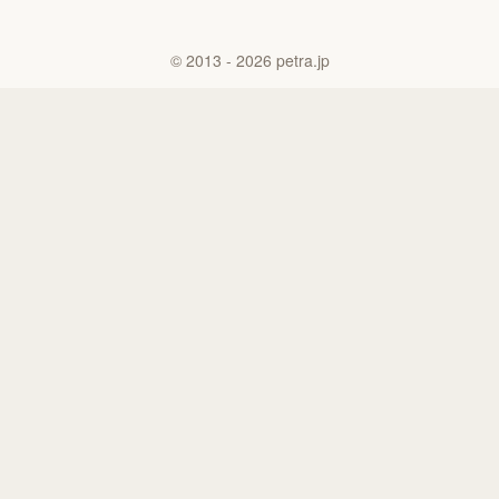
©
2013
- 2026
petra.jp