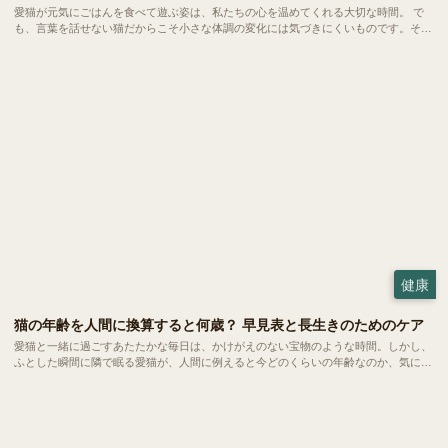
愛猫が元気にごはんを食べて遊ぶ姿は、私たちの心を温めてくれる大切な時間。 で
も、言葉を話せない猫だからこそ小さな体調の変化には気づきにくいものです。そこ
で重要になるのが、定期的な健康診断。 とはいえ費用や検査内容など分からないこ
とも多くて不安を感じる方もいらっしゃるかもしれません。 今回は、愛猫の健康を
守るための健診について詳しくご紹介します。
健康
猫の年齢を人間に換算すると何歳？ 早見表と長生きのためのケア
愛猫と一緒に過ごすあたたかな毎日は、かけがえのない宝物のような時間。しかし、
ふとした瞬間に隣で眠る愛猫が、人間に例えると今どのくらいの年齢なのか、気にな
ったことはないでしょうか。 実は、猫が年を取るスピードは人間とは大きく異な
り、あっという間に私たちを追い越していくもの。 現在の「人間換算年齢」を正し
く把握しておくことは、日々の健康を守るための大切な第一歩となるでしょう。今回
は、ライフステージごとの心と体の移ろいに寄り添いながら、愛猫と一日でも長く笑
顔で過ごすための健やかな暮らしのヒントを、わかりやすくご紹介します。