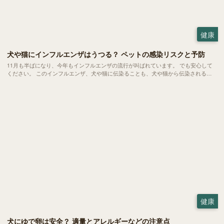
健康
犬や猫にインフルエンザはうつる？ ペットの感染リスクと予防
11月も半ばになり、今年もインフルエンザの流行が叫ばれています。 でも安心して
ください。 このインフルエンザ、犬や猫に伝染ることも、犬や猫から伝染されるこ
とも基本的にはありません。今回は、人と犬猫たちのインフルエンザの違い、そして
誤解の原因についてご紹介します。
健康
犬にゆで卵は安全？ 適量とアレルギーなどの注意点