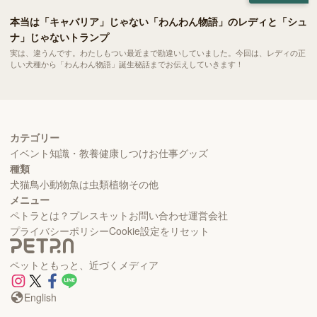
本当は「キャバリア」じゃない「わんわん物語」のレディと「シュ
ナ」じゃないトランプ
実は、違うんです。わたしもつい最近まで勘違いしていました。今回は、レディの正
しい犬種から「わんわん物語」誕生秘話までお伝えしていきます！
カテゴリー
イベント
知識・教養
健康
しつけ
お仕事
グッズ
種類
犬
猫
鳥
小動物
魚
は虫類
植物
その他
メニュー
ペトラとは？
プレスキット
お問い合わせ
運営会社
プライバシーポリシー
Cookie設定をリセット
ペットともっと、近づくメディア
English