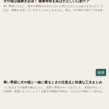
犬や猫は歯磨き必須！ 健康寿命を延ばす正しい口腔ケア
寒い季節になると、愛犬や愛猫の口元のにおいが気になることはありませんか？ そ
れは、歯磨きを怠っているサインかもしれません。実は、犬や猫の口腔ケアは全身の
健康と深く関係する大切な習慣です。 今回は、歯磨きの重要性や理想の頻度、準備
すべき道具、上手な歯磨きの方法などをご紹介します。
健康
寒い季節に犬や猫と一緒に寝るときの注意点と快適な工夫まとめ
つい先日までの猛暑が嘘のように、肌寒い季節がやってきました。 布団が冷たいこ
の時期、布団にもぐりこんでくる愛犬や愛猫の存在は、それだけで暖かくて幸せな気
持ちになります。でも実は、この「一緒に眠ること」には、いくつか注意しておきた
いポイントがあります。 トラブルや健康面のリスクを知らないまま習慣化してしま
うと、思わぬ問題につながることも。