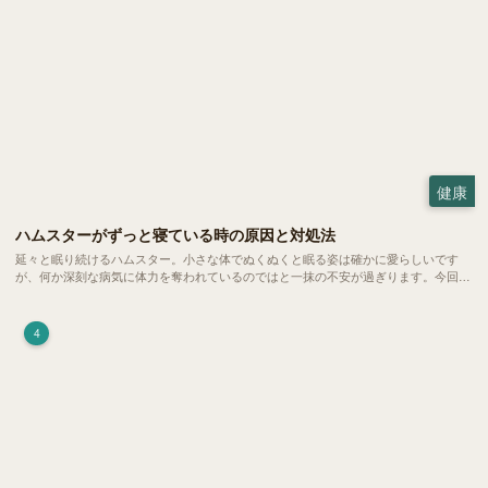
健康
ハムスターがずっと寝ている時の原因と対処法
延々と眠り続けるハムスター。小さな体でぬくぬくと眠る姿は確かに愛らしいです
が、何か深刻な病気に体力を奪われているのではと一抹の不安が過ぎります。今回
は、 ハムスターが寝る時間の正常範囲やぐったりしている場合の見分け方、安心で
きる環境づくり についてご紹介します。
4