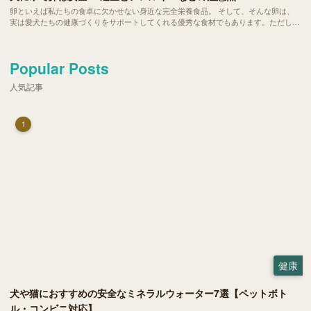
卵といえば私たちの食卓に欠かせない身近な完全栄養食品。 そして、そんな卵は、
実は愛犬たちの健康づくりをサポートしてくれる優秀な食材でもあります。ただし、
当然ながら与える量や調理方法にはいくつかの注意ポイントも。今回は、愛犬にゆで
卵を与える際の適量や、気になるアレルギーなどの注意点をご紹介します。
Popular Posts
人気記事
1
健康
犬や猫におすすめの安全なミネラルウォーター7選【ペットボト
ル・コンビニ対応】