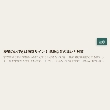
健康
愛猫のいびきは病気サイン？ 危険な音の違いと対策
すやすやと眠る愛猫から聞こえてくる小さないびき。 無防備な寝姿はとても愛らし
く、思わず微笑んでしまいます。 しかし、そんないびきの中に、思いがけない病気
のサインが隠れていることもあります。 大好きな家族だからこそ、ちょっとした音
の変化にも気づいてあげたいもの。 今回は、愛猫のいびきが心配になったときに役
立つ知識をご紹介します。