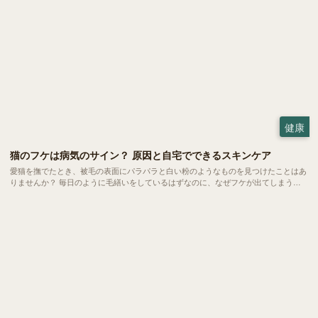
健康
猫のフケは病気のサイン？ 原因と自宅でできるスキンケア
愛猫を撫でたとき、被毛の表面にパラパラと白い粉のようなものを見つけたことはあ
りませんか？ 毎日のように毛繕いをしているはずなのに、なぜフケが出てしまう。
実は、猫のフケには乾燥やストレスといった日常的な要因から、隠れた病気のサイン
までさまざまなメッセージが込められています。