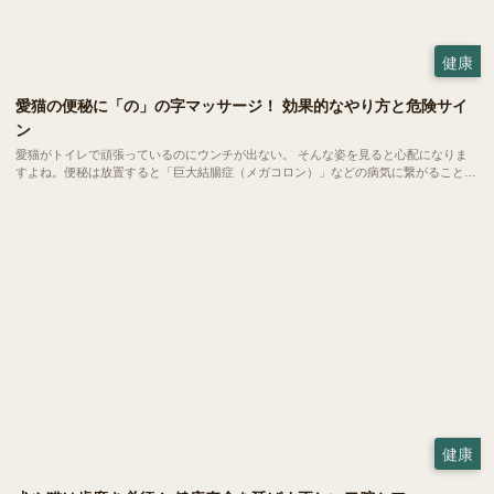
健康
愛猫の便秘に「の」の字マッサージ！ 効果的なやり方と危険サイ
ン
愛猫がトイレで頑張っているのにウンチが出ない。 そんな姿を見ると心配になりま
すよね。便秘は放置すると「巨大結腸症（メガコロン）」などの病気に繋がること
も。自宅で簡単にできる「の」の字マッサージやツボ押しで、愛猫のお腹スッキリを
サポートしましょう。 病院へ行くべき危険なサインもご紹介します。
健康