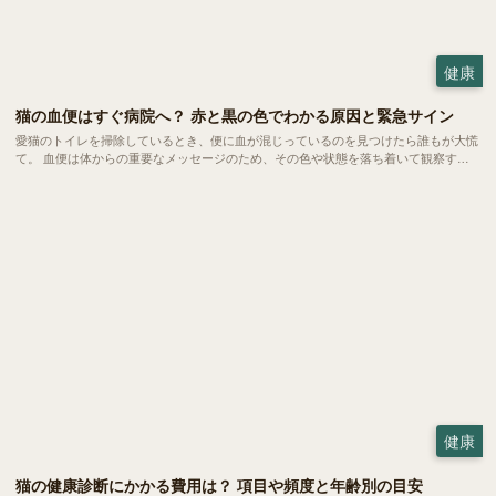
健康
猫の血便はすぐ病院へ？ 赤と黒の色でわかる原因と緊急サイン
愛猫のトイレを掃除しているとき、便に血が混じっているのを見つけたら誰もが大慌
て。 血便は体からの重要なメッセージのため、その色や状態を落ち着いて観察する
ことで、病院での診断がずっとスムーズになります。今回はは、血便の原因や緊急性
の見極め方についてご紹介していきます。
健康
猫の健康診断にかかる費用は？ 項目や頻度と年齢別の目安