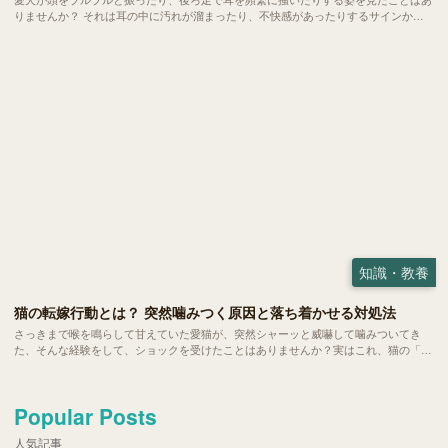
りませんか？ それは耳の中に汚れが溜まったり、不快感があったりするサインかも
しれません。耳のケアは健やかな暮らしを守るために欠かせない大切なお手入れの一
つ。 でも、どこまで掃除していいのか、嫌がるときはどうすればいいのか、悩む方
も多いのではないでしょうか。
知識・教養
猫の転嫁行動とは？ 突然噛みつく原因と落ち着かせる対処法
さっきまで喉を鳴らして甘えていた愛猫が、突然シャーッと威嚇して噛みついてき
た、そんな経験をして、ショックを受けたことはありませんか？実はこれ、猫の「転
嫁行動」と呼ばれる心理状態かもしれません。 大好きな飼い主に向けられた理不尽
な怒りに、戸惑う方も多いはず。 今回は、転嫁行動が起きるメカニズムや主な原
因、いざという時の対処法についてご紹介します。
Popular Posts
人気記事