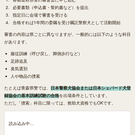
必要書類（申込書・誓約書など）を提出
指定日に会場で審査を受ける
合格すれば1年間の委嘱を受け嘱託警察犬として活動開始
審査の内容は県ごとに異なりますが、一般的には以下のような科目
があります。
服従訓練（呼び戻し、脚側歩行など）
足跡追及
臭気選別
人や物品の捜索
たとえば青森県警では、
日本警察犬協会または日本シェパード犬登
録協会の基本訓練試験の合格
を出場条件としています。
ただし「捜索」科目に限っては、救助犬資格でもOKです。
読み込み中…