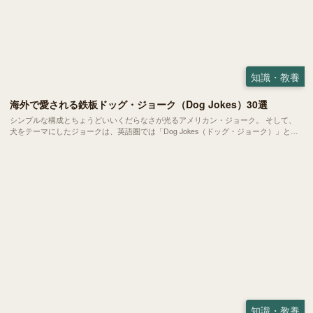
知識・教養
海外で愛される鉄板ドッグ・ジョーク（Dog Jokes）30選
シンプルな構成とちょうどいいくだらなさが光るアメリカン・ジョーク。 そして、
犬をテーマにしたジョークは、英語圏では「Dog Jokes（ドッグ・ジョーク）」とし
てひとつのジャンルになっています。 今回は、有名なものからマニアックなものま
で、明日からさっそく使える30のドッグ・ジョークをご紹介します。
知識・教養