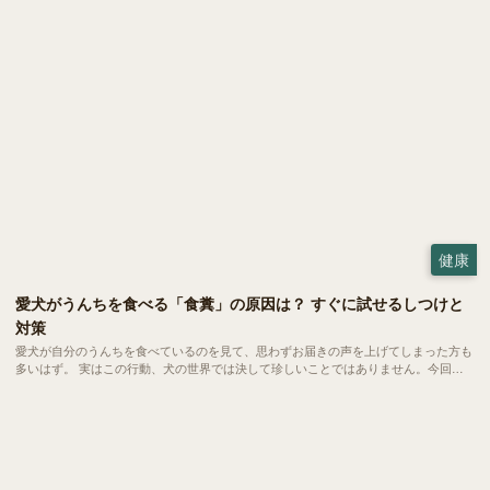
卵を与える際の適量や、気になるアレルギーなどの注意点をご紹介します。
健康
愛犬がうんちを食べる「食糞」の原因は？ すぐに試せるしつけと
対策
愛犬が自分のうんちを食べているのを見て、思わずお届きの声を上げてしまった方も
多いはず。 実はこの行動、犬の世界では決して珍しいことではありません。今回
は、愛犬の健やかな毎日を守るために、今日からできる対策をご紹介します。