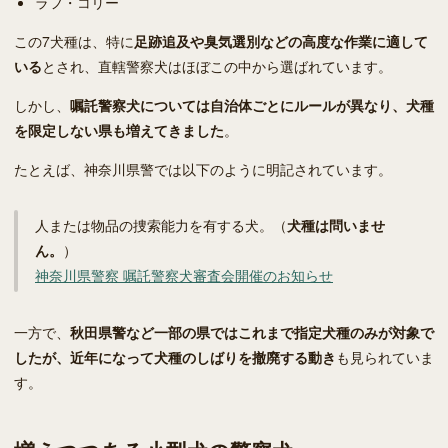
ラフ・コリー
この7犬種は、特に
足跡追及や臭気選別などの高度な作業に適して
いる
とされ、直轄警察犬はほぼこの中から選ばれています。
しかし、
嘱託警察犬については自治体ごとにルールが異なり、犬種
を限定しない県も増えてきました
。
たとえば、神奈川県警では以下のように明記されています。
人または物品の捜索能力を有する犬。（
犬種は問いませ
ん。
）
神奈川県警察 嘱託警察犬審査会開催のお知らせ
一方で、
秋田県警など一部の県ではこれまで指定犬種のみが対象で
したが、近年になって犬種のしばりを撤廃する動き
も見られていま
す。