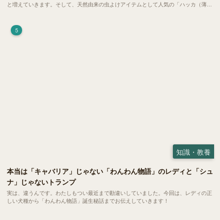
と増えていきます。そして、天然由来の虫よけアイテムとして人気の「ハッカ（薄
荷）」。 実はこれが ペットの健康には悪影響 だということはご存知ですか？
5
知識・教養
本当は「キャバリア」じゃない「わんわん物語」のレディと「シュ
ナ」じゃないトランプ
実は、違うんです。わたしもつい最近まで勘違いしていました。今回は、レディの正
しい犬種から「わんわん物語」誕生秘話までお伝えしていきます！