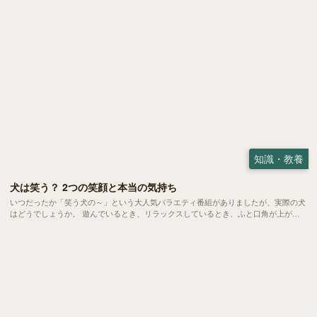
知識・教養
犬は笑う？ 2つの笑顔と本当の気持ち
いつだったか「笑う犬の～」という大人気バラエティ番組がありましたが、実際の犬
はどうでしょうか。 遊んでいるとき、リラックスしているとき、ふと口角が上がっ
たように見えたことはありませんか？これは専門用語で「社会的微笑（social
smile）」と呼ばれ、肯定的な情動と関係していると考えられています。