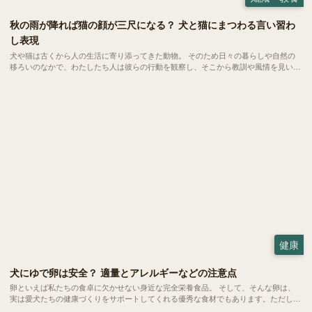
秋の雨が降れば猫の顔が三尺になる？ 犬と猫にまつわる言い習わ
し表現
犬や猫は古くから人の生活に寄り添ってきた動物。 そのため日々の暮らしや自然の
移ろいのなかで、わたしたち人は彼らの行動を観察し、そこから教訓や風情を見いだ
してきました。そうして生まれたのが「ことわざ」や「俗信」と呼ばれる言い習わし
の表現です。
健康
犬にゆで卵は安全？ 適量とアレルギーなどの注意点
卵といえば私たちの食卓に欠かせない身近な完全栄養食品。 そして、そんな卵は、
実は愛犬たちの健康づくりをサポートしてくれる優秀な食材でもあります。ただし、
当然ながら与える量や調理方法にはいくつかの注意ポイントも。今回は、愛犬にゆで