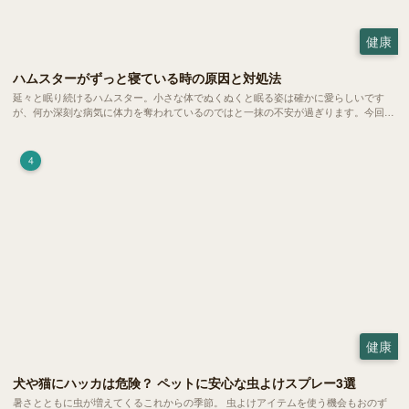
健康
ハムスターがずっと寝ている時の原因と対処法
延々と眠り続けるハムスター。小さな体でぬくぬくと眠る姿は確かに愛らしいです
が、何か深刻な病気に体力を奪われているのではと一抹の不安が過ぎります。今回
は、 ハムスターが寝る時間の正常範囲やぐったりしている場合の見分け方、安心で
きる環境づくり についてご紹介します。
4
健康
犬や猫にハッカは危険？ ペットに安心な虫よけスプレー3選
暑さとともに虫が増えてくるこれからの季節。 虫よけアイテムを使う機会もおのず