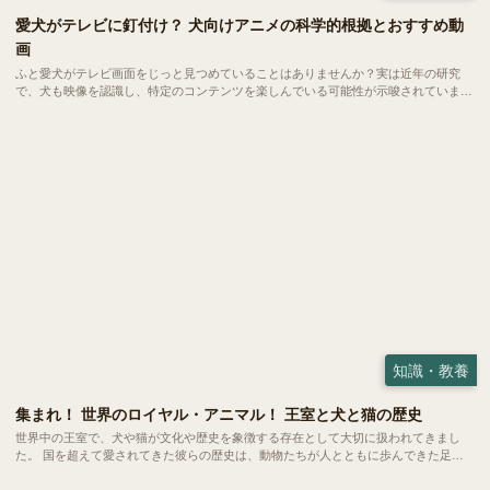
愛犬がテレビに釘付け？ 犬向けアニメの科学的根拠とおすすめ動
画
ふと愛犬がテレビ画面をじっと見つめていることはありませんか？実は近年の研究
で、犬も映像を認識し、特定のコンテンツを楽しんでいる可能性が示唆されていま
す。今回は、犬の視覚特性に基づいた「犬が見やすい映像」の秘密と、世界中で話題
の「犬向けアニメ・動画」を紹介します。
知識・教養
集まれ！ 世界のロイヤル・アニマル！ 王室と犬と猫の歴史
世界中の王室で、犬や猫が文化や歴史を象徴する存在として大切に扱われてきまし
た。 国を超えて愛されてきた彼らの歴史は、動物たちが人とともに歩んできた足跡
がより鮮明に見えてくるようです。今回は各国の王室が迎えてきた犬たち、猫たちか
らその背景にある価値観や文化をみていきましょう。