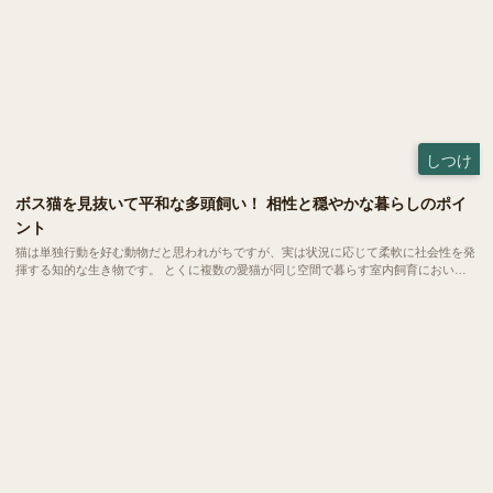
しつけ
ボス猫を見抜いて平和な多頭飼い！ 相性と穏やかな暮らしのポイ
ント
猫は単独行動を好む動物だと思われがちですが、実は状況に応じて柔軟に社会性を発
揮する知的な生き物です。 とくに複数の愛猫が同じ空間で暮らす室内飼育において
は、自然と互いの関係性にルールが生まれ、小さな社会が形成されます。 今回は、
ボス猫の見分け方や多頭飼いにおける相性の考え方について、わかりやすくご紹介し
ます。