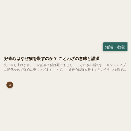
知識・教養
好奇心はなぜ猫を殺すのか？ ことわざの意味と語源
先に申し上げます。 この記事で猫は死にません 。ことわざの話です！ センシティブ
な時代なので強めに申し上げます！さて、「好奇心は猫を殺す」という少し物騒で、
どこか皮肉めいたことわざを聞いたことはありますか？
3