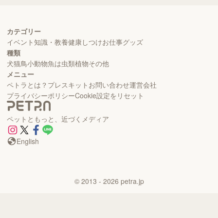
カテゴリー
イベント
知識・教養
健康
しつけ
お仕事
グッズ
種類
犬
猫
鳥
小動物
魚
は虫類
植物
その他
メニュー
ペトラとは？
プレスキット
お問い合わせ
運営会社
プライバシーポリシー
Cookie設定をリセット
ペットともっと、近づくメディア
English
©
2013
- 2026
petra.jp