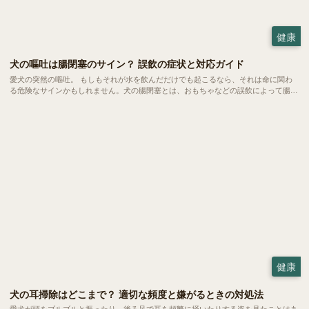
健康
犬の嘔吐は腸閉塞のサイン？ 誤飲の症状と対応ガイド
愛犬の突然の嘔吐。 もしもそれが水を飲んだだけでも起こるなら、それは命に関わ
る危険なサインかもしれません。犬の腸閉塞とは、おもちゃなどの誤飲によって腸が
完全に詰まってしまう恐ろしい状態。 一刻を争う事態になりやすいため、飼い主さ
んの素早い判断こそが愛犬の命を救う鍵となります。
健康
犬の耳掃除はどこまで？ 適切な頻度と嫌がるときの対処法
愛犬が頭をブルブルと振ったり、後ろ足で耳を頻繁に掻いたりする姿を見たことはあ