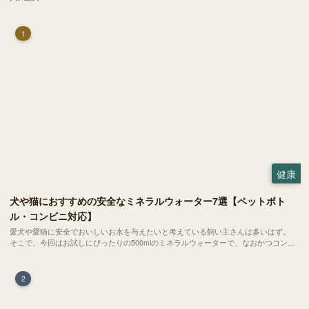
1
健康
犬や猫におすすめの安全なミネラルウォーター7選【ペットボト
ル・コンビニ対応】
愛犬や愛猫に安全でおいしいお水を与えたいと考えている飼い主さんは多いはず。
そこで、今回はお試しにぴったりの500mlのミネラルウォーターで、なおかつコンビ
ニでも購入できる犬や猫にもおすすめなものを厳選してご紹介します！
2