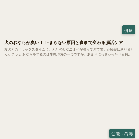
健康
犬のおならが臭い！ 止まらない原因と食事で変わる腸活ケア
愛犬とのリラックスタイムに、ふと強烈なニオイが漂ってきて驚いた経験はありませ
んか？ 犬がおならをするのは生理現象の一つですが、あまりにも臭かったり回数が
多かったりする場合は体からのSOSかもしれません。 今回は、愛犬のおならが臭く
なる原因や病気のサイン、そして家庭でできる腸活ケアについてご紹介します。
知識・教養