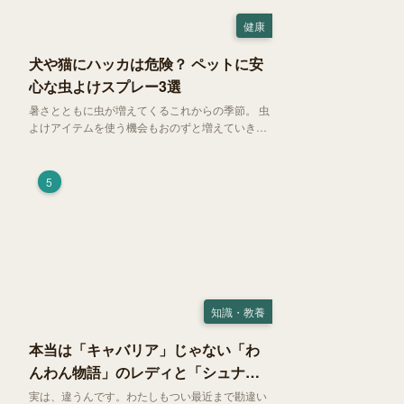
健康
犬や猫にハッカは危険？ ペットに安
心な虫よけスプレー3選
暑さとともに虫が増えてくるこれからの季節。 虫
よけアイテムを使う機会もおのずと増えていきま
す。そして、天然由来の虫よけアイテムとして人
気の「ハッカ（薄荷）」。 実はこれが ペットの
健康には悪影響 だということはご存知ですか？
5
知識・教養
本当は「キャバリア」じゃない「わ
んわん物語」のレディと「シュナ」
じゃないトランプ
実は、違うんです。わたしもつい最近まで勘違い