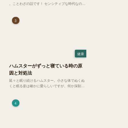
。ことわざの話です！ センシティブな時代なので
強めに申し上げます！さて、「好奇心は猫を殺
す」という少し物騒で、どこか皮肉めいたことわ
ざを聞いたことはありますか？
3
健康
ハムスターがずっと寝ている時の原
因と対処法
延々と眠り続けるハムスター。小さな体でぬくぬ
くと眠る姿は確かに愛らしいですが、何か深刻な
病気に体力を奪われているのではと一抹の不安が
過ぎります。今回は、 ハムスターが寝る時間の正
常範囲やぐったりしている場合の見分け方、安心
4
できる環境づくり についてご紹介します。