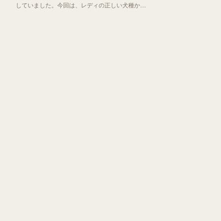
していました。今回は、レディの正しい犬種から
「わんわん物語」誕生秘話までお伝えしていきま
す！