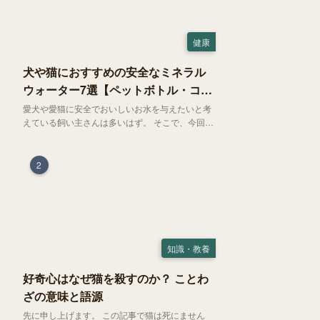
健康
犬や猫におすすめの安全なミネラル
ウォーター7選【ペットボトル・コン
ビニ対応】
愛犬や愛猫に安全でおいしいお水を与えたいと考
えている飼い主さんは多いはず。 そこで、今回は
お試しにぴったりの500mlのミネラルウォーター
で、なおかつコンビニでも購入できる犬や猫にも
おすすめなものを厳選してご紹介します！
2
知識・教養
好奇心はなぜ猫を殺すのか？ ことわ
ざの意味と語源
先に申し上げます。 この記事で猫は死にません