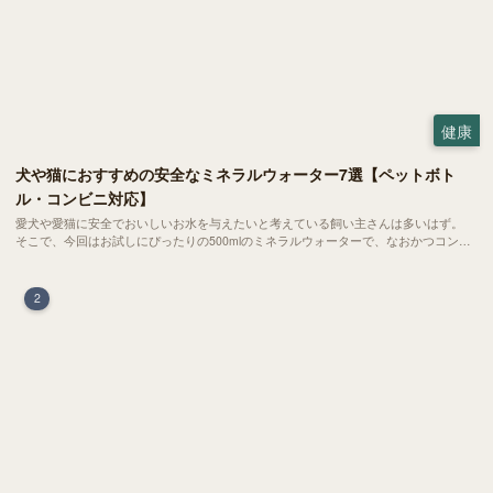
健康
犬や猫におすすめの安全なミネラルウォーター7選【ペットボト
ル・コンビニ対応】
愛犬や愛猫に安全でおいしいお水を与えたいと考えている飼い主さんは多いはず。
そこで、今回はお試しにぴったりの500mlのミネラルウォーターで、なおかつコンビ
ニでも購入できる犬や猫にもおすすめなものを厳選してご紹介します！
2