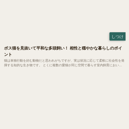
しつけ
ボス猫を見抜いて平和な多頭飼い！ 相性と穏やかな暮らしのポイ
ント
猫は単独行動を好む動物だと思われがちですが、実は状況に応じて柔軟に社会性を発
揮する知的な生き物です。 とくに複数の愛猫が同じ空間で暮らす室内飼育において
は、自然と互いの関係性にルールが生まれ、小さな社会が形成されます。 今回は、
ボス猫の見分け方や多頭飼いにおける相性の考え方について、わかりやすくご紹介し
ます。