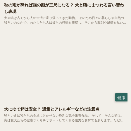
秋の雨が降れば猫の顔が三尺になる？ 犬と猫にまつわる言い習わ
し表現
犬や猫は古くから人の生活に寄り添ってきた動物。 そのため日々の暮らしや自然の
移ろいのなかで、わたしたち人は彼らの行動を観察し、そこから教訓や風情を見いだ
してきました。そうして生まれたのが「ことわざ」や「俗信」と呼ばれる言い習わし
の表現です。
健康
犬にゆで卵は安全？ 適量とアレルギーなどの注意点
卵といえば私たちの食卓に欠かせない身近な完全栄養食品。 そして、そんな卵は、
実は愛犬たちの健康づくりをサポートしてくれる優秀な食材でもあります。ただし、
当然ながら与える量や調理方法にはいくつかの注意ポイントも。今回は、愛犬にゆで
卵を与える際の適量や、気になるアレルギーなどの注意点をご紹介します。