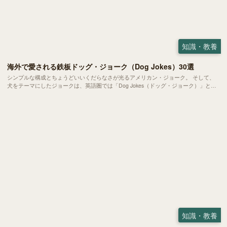
知識・教養
海外で愛される鉄板ドッグ・ジョーク（Dog Jokes）30選
シンプルな構成とちょうどいいくだらなさが光るアメリカン・ジョーク。 そして、
犬をテーマにしたジョークは、英語圏では「Dog Jokes（ドッグ・ジョーク）」とし
てひとつのジャンルになっています。 今回は、有名なものからマニアックなものま
で、明日からさっそく使える30のドッグ・ジョークをご紹介します。
知識・教養