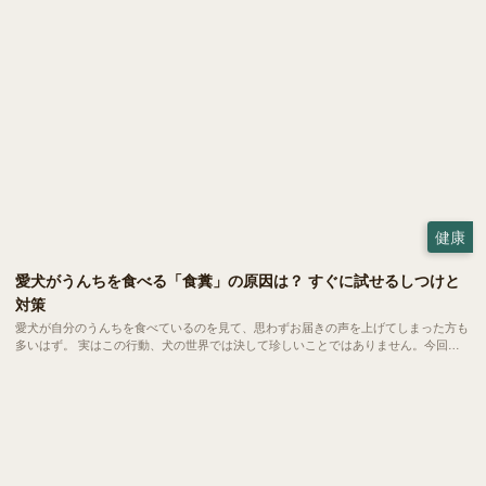
健康
愛犬がうんちを食べる「食糞」の原因は？ すぐに試せるしつけと
対策
愛犬が自分のうんちを食べているのを見て、思わずお届きの声を上げてしまった方も
多いはず。 実はこの行動、犬の世界では決して珍しいことではありません。今回
は、愛犬の健やかな毎日を守るために、今日からできる対策をご紹介します。