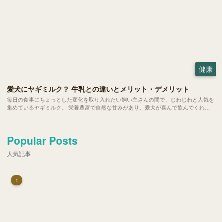
健康
愛犬にヤギミルク？ 牛乳との違いとメリット・デメリット
毎日の食事にちょっとした変化を取り入れたい飼い主さんの間で、じわじわと人気を
集めているヤギミルク。 栄養豊富で自然な甘みがあり、愛犬が喜んで飲んでくれる
と話題です。ただ、普段私たちが飲んでいる牛乳と比べると馴染みもなく、二の足を
踏んでいる方も多いのではないでしょうか。 今回は、愛犬の健康をサポートするヤ
ギミルクの魅力や、毎日の暮らしへの取り入れ方をご紹介します。
Popular Posts
人気記事
1