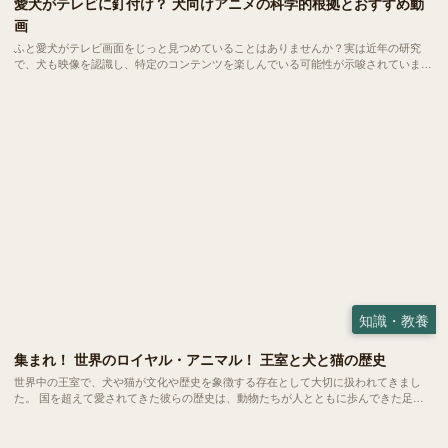
愛犬がテレビに釘付け？ 犬向けアニメの科学的根拠とおすすめ動
画
ふと愛犬がテレビ画面をじっと見つめていることはありませんか？実は近年の研究
で、犬も映像を認識し、特定のコンテンツを楽しんでいる可能性が示唆されていま
す。今回は、犬の視覚特性に基づいた「犬が見やすい映像」の秘密と、世界中で話題
の「犬向けアニメ・動画」を紹介します。
知識・教養
集まれ！ 世界のロイヤル・アニマル！ 王室と犬と猫の歴史
世界中の王室で、犬や猫が文化や歴史を象徴する存在として大切に扱われてきまし
た。 国を超えて愛されてきた彼らの歴史は、動物たちが人とともに歩んできた足跡
がより鮮明に見えてくるようです。今回は各国の王室が迎えてきた犬たち、猫たちか
らその背景にある価値観や文化をみていきましょう。