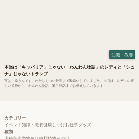
知識・教養
本当は「キャバリア」じゃない「わんわん物語」のレディと「シュ
ナ」じゃないトランプ
実は、違うんです。わたしもつい最近まで勘違いしていました。今回は、レディの正
しい犬種から「わんわん物語」誕生秘話までお伝えしていきます！
カテゴリー
イベント
知識・教養
健康
しつけ
お仕事
グッズ
種類
犬
猫
鳥
小動物
魚
は虫類
植物
その他