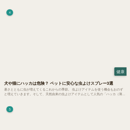
は、 ハムスターが寝る時間の正常範囲やぐったりしている場合の見分け方、安心で
きる環境づくり についてご紹介します。
4
健康
犬や猫にハッカは危険？ ペットに安心な虫よけスプレー3選
暑さとともに虫が増えてくるこれからの季節。 虫よけアイテムを使う機会もおのず
と増えていきます。そして、天然由来の虫よけアイテムとして人気の「ハッカ（薄
荷）」。 実はこれが ペットの健康には悪影響 だということはご存知ですか？
5