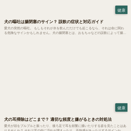
健康
犬の嘔吐は腸閉塞のサイン？ 誤飲の症状と対応ガイド
愛犬の突然の嘔吐。 もしもそれが水を飲んだだけでも起こるなら、それは命に関わ
る危険なサインかもしれません。犬の腸閉塞とは、おもちゃなどの誤飲によって腸が
完全に詰まってしまう恐ろしい状態。 一刻を争う事態になりやすいため、飼い主さ
んの素早い判断こそが愛犬の命を救う鍵となります。
健康
犬の耳掃除はどこまで？ 適切な頻度と嫌がるときの対処法
愛犬が頭をブルブルと振ったり、後ろ足で耳を頻繁に掻いたりする姿を見たことはあ
りませんか？ それは耳の中に汚れが溜まったり、不快感があったりするサインかも