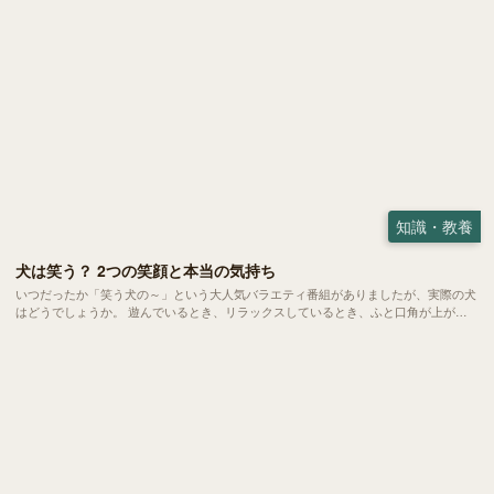
知識・教養
犬は笑う？ 2つの笑顔と本当の気持ち
いつだったか「笑う犬の～」という大人気バラエティ番組がありましたが、実際の犬
はどうでしょうか。 遊んでいるとき、リラックスしているとき、ふと口角が上がっ
たように見えたことはありませんか？これは専門用語で「社会的微笑（social
smile）」と呼ばれ、肯定的な情動と関係していると考えられています。