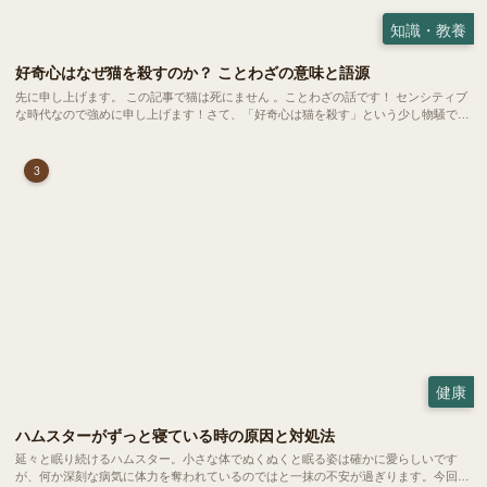
知識・教養
好奇心はなぜ猫を殺すのか？ ことわざの意味と語源
先に申し上げます。 この記事で猫は死にません 。ことわざの話です！ センシティブ
な時代なので強めに申し上げます！さて、「好奇心は猫を殺す」という少し物騒で、
どこか皮肉めいたことわざを聞いたことはありますか？
3
健康
ハムスターがずっと寝ている時の原因と対処法
延々と眠り続けるハムスター。小さな体でぬくぬくと眠る姿は確かに愛らしいです
が、何か深刻な病気に体力を奪われているのではと一抹の不安が過ぎります。今回