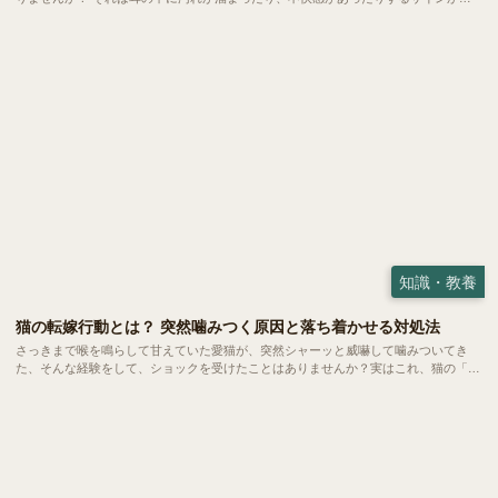
しれません。耳のケアは健やかな暮らしを守るために欠かせない大切なお手入れの一
つ。 でも、どこまで掃除していいのか、嫌がるときはどうすればいいのか、悩む方
も多いのではないでしょうか。
知識・教養
猫の転嫁行動とは？ 突然噛みつく原因と落ち着かせる対処法
さっきまで喉を鳴らして甘えていた愛猫が、突然シャーッと威嚇して噛みついてき
た、そんな経験をして、ショックを受けたことはありませんか？実はこれ、猫の「転
嫁行動」と呼ばれる心理状態かもしれません。 大好きな飼い主に向けられた理不尽
な怒りに、戸惑う方も多いはず。 今回は、転嫁行動が起きるメカニズムや主な原
因、いざという時の対処法についてご紹介します。