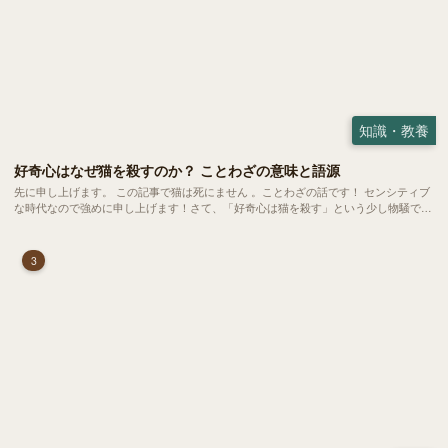
知識・教養
好奇心はなぜ猫を殺すのか？ ことわざの意味と語源
先に申し上げます。 この記事で猫は死にません 。ことわざの話です！ センシティブ
な時代なので強めに申し上げます！さて、「好奇心は猫を殺す」という少し物騒で、
どこか皮肉めいたことわざを聞いたことはありますか？
3