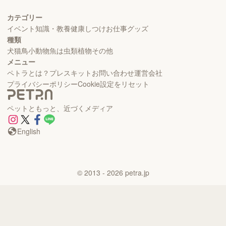
カテゴリー
イベント
知識・教養
健康
しつけ
お仕事
グッズ
種類
犬
猫
鳥
小動物
魚
は虫類
植物
その他
メニュー
ペトラとは？
プレスキット
お問い合わせ
運営会社
プライバシーポリシー
Cookie設定をリセット
ペットともっと、近づくメディア
English
©
2013
- 2026
petra.jp