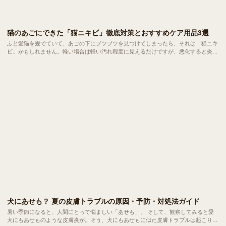
猫のあごにできた「猫ニキビ」徹底対策とおすすめケア用品3選
ふと愛猫を愛でていて、あごの下にブツブツを見つけてしまったら、それは「猫ニキ
ビ」かもしれません。軽い場合は軽い汚れ程度に見えるだけですが、悪化すると炎症
や腫れ、出血や膿が出ることも。 もし気がついたら、早めにケアを始めてあげまし
ょう。
犬にあせも？ 夏の皮膚トラブルの原因・予防・対処法ガイド
暑い季節になると、人間にとって悩ましい「あせも」。 そして、観察してみると愛
犬にもあせものような皮膚炎が。そう、犬にもあせもに似た皮膚トラブルは起こりま