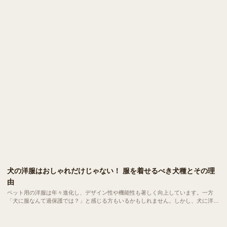
す。 今回は、あせもに似た犬の皮膚トラブルの原因から、症状の見分け方、対処
法、そして予防のコツまでをご紹介します。
犬の洋服はおしゃれだけじゃない！ 服を着せるべき犬種とその理
由
ペット用の洋服は年々進化し、デザイン性や機能性も著しく向上しています。一方
「犬に服なんて過保護では？」と感じる方もいるかもしれません。しかし、犬に洋服
を着せることは決してファッションだけが目的ではありません。