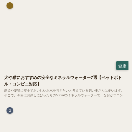
1
健康
犬や猫におすすめの安全なミネラルウォーター7選【ペットボト
ル・コンビニ対応】
愛犬や愛猫に安全でおいしいお水を与えたいと考えている飼い主さんは多いはず。
そこで、今回はお試しにぴったりの500mlのミネラルウォーターで、なおかつコンビ
ニでも購入できる犬や猫にもおすすめなものを厳選してご紹介します！
2