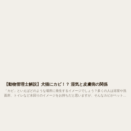
【動物管理士解説】犬猫にカビ！？ 湿気と皮膚病の関係
「カビ」といえばどのような場所に発生するイメージでしょう？多くの人は浴室や洗
面所、トイレなど水回りのイメージをお持ちだと思いますが、そんなカビがペットに
生えてしまう現象はご存知でしょうか？