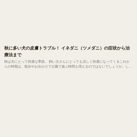
秋に多い犬の皮膚トラブル！ イネダニ（ツメダニ）の症状から治
療法まで
秋は犬にとって快適な季節。 飼い主さんにとっても涼しく快適になってくるこれか
らの時期は、散歩やお出かけで公園で遊ぶ時間も増えるのではないでしょうか。しか
し、そんな秋に気をつけたい存在が「イネダニ（ツメダニ）」です。