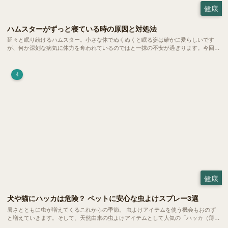
健康
ハムスターがずっと寝ている時の原因と対処法
延々と眠り続けるハムスター。小さな体でぬくぬくと眠る姿は確かに愛らしいです
が、何か深刻な病気に体力を奪われているのではと一抹の不安が過ぎります。今回
は、 ハムスターが寝る時間の正常範囲やぐったりしている場合の見分け方、安心で
きる環境づくり についてご紹介します。
4
健康
犬や猫にハッカは危険？ ペットに安心な虫よけスプレー3選
暑さとともに虫が増えてくるこれからの季節。 虫よけアイテムを使う機会もおのず
と増えていきます。そして、天然由来の虫よけアイテムとして人気の「ハッカ（薄
荷）」。 実はこれが ペットの健康には悪影響 だということはご存知ですか？