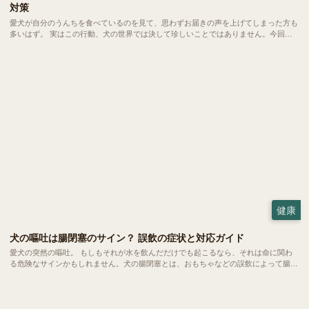
対策
愛犬が自分のうんちを食べているのを見て、思わずお届きの声を上げてしまった方も
多いはず。 実はこの行動、犬の世界では決して珍しいことではありません。今回
は、愛犬の健やかな毎日を守るために、今日からできる対策をご紹介します。
健康
犬の嘔吐は腸閉塞のサイン？ 誤飲の症状と対応ガイド
愛犬の突然の嘔吐。 もしもそれが水を飲んだだけでも起こるなら、それは命に関わ
る危険なサインかもしれません。犬の腸閉塞とは、おもちゃなどの誤飲によって腸が
完全に詰まってしまう恐ろしい状態。 一刻を争う事態になりやすいため、飼い主さ
んの素早い判断こそが愛犬の命を救う鍵となります。