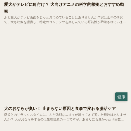
愛犬がテレビに釘付け？ 犬向けアニメの科学的根拠とおすすめ動
画
ふと愛犬がテレビ画面をじっと見つめていることはありませんか？実は近年の研究
で、犬も映像を認識し、特定のコンテンツを楽しんでいる可能性が示唆されていま
す。今回は、犬の視覚特性に基づいた「犬が見やすい映像」の秘密と、世界中で話題
の「犬向けアニメ・動画」を紹介します。
健康
犬のおならが臭い！ 止まらない原因と食事で変わる腸活ケア
愛犬とのリラックスタイムに、ふと強烈なニオイが漂ってきて驚いた経験はありませ
んか？ 犬がおならをするのは生理現象の一つですが、あまりにも臭かったり回数が
多かったりする場合は体からのSOSかもしれません。 今回は、愛犬のおならが臭く
なる原因や病気のサイン、そして家庭でできる腸活ケアについてご紹介します。