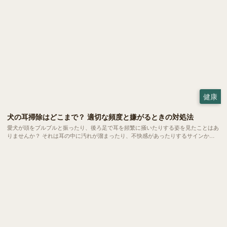
健康
犬の耳掃除はどこまで？ 適切な頻度と嫌がるときの対処法
愛犬が頭をブルブルと振ったり、後ろ足で耳を頻繁に掻いたりする姿を見たことはあ
りませんか？ それは耳の中に汚れが溜まったり、不快感があったりするサインかも
しれません。耳のケアは健やかな暮らしを守るために欠かせない大切なお手入れの一
つ。 でも、どこまで掃除していいのか、嫌がるときはどうすればいいのか、悩む方
も多いのではないでしょうか。