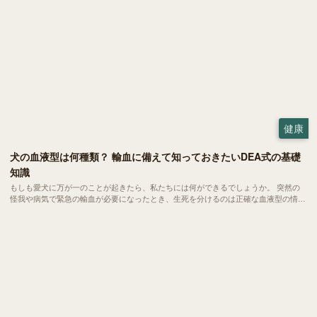
健康
犬の血液型は何種類？ 輸血に備えて知っておきたいDEA式の基礎
知識
もしも愛犬に万が一のことが起きたら、私たちには何ができるでしょうか。 突然の
怪我や病気で緊急の輸血が必要になったとき、生死を分けるのは正確な血液型の情報
かもしれません。今回は、いざという時に愛犬を守るために知っておきたい血液型の
基礎知識についてご紹介します。