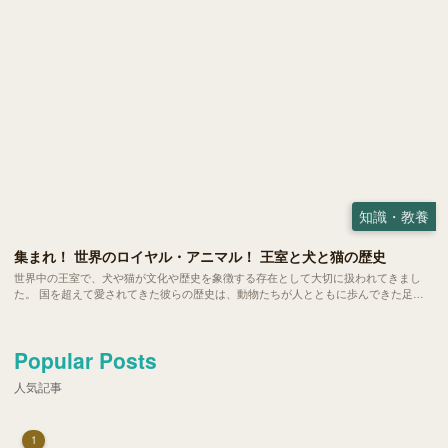
知識・教養
集まれ！ 世界のロイヤル・アニマル！ 王室と犬と猫の歴史
世界中の王室で、犬や猫が文化や歴史を象徴する存在として大切に扱われてきまし
た。 国を超えて愛されてきた彼らの歴史は、動物たちが人とともに歩んできた足跡
がより鮮明に見えてくるようです。今回は各国の王室が迎えてきた犬たち、猫たちか
らその背景にある価値観や文化をみていきましょう。
Popular Posts
人気記事
1