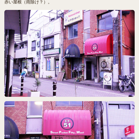
赤い屋根（雨除け？）。