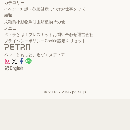
カテゴリー
イベント
知識・教養
健康
しつけ
お仕事
グッズ
種類
犬
猫
鳥
小動物
魚
は虫類
植物
その他
メニュー
ペトラとは？
プレスキット
お問い合わせ
運営会社
プライバシーポリシー
Cookie設定をリセット
ペットともっと、近づくメディア
English
©
2013
- 2026
petra.jp