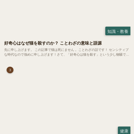
知識・教養
好奇心はなぜ猫を殺すのか？ ことわざの意味と語源
先に申し上げます。 この記事で猫は死にません 。ことわざの話です！ センシティブ
な時代なので強めに申し上げます！さて、「好奇心は猫を殺す」という少し物騒で、
どこか皮肉めいたことわざを聞いたことはありますか？
3
健康