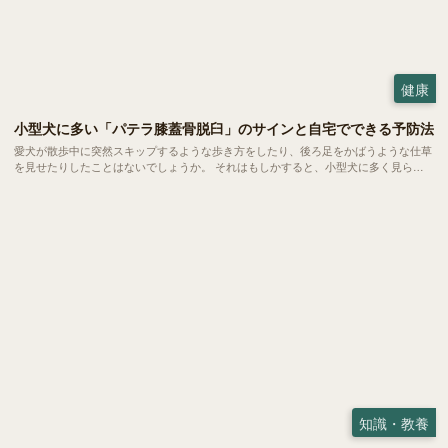
健康
小型犬に多い「パテラ膝蓋骨脱臼」のサインと自宅でできる予防法
愛犬が散歩中に突然スキップするような歩き方をしたり、後ろ足をかばうような仕草
を見せたりしたことはないでしょうか。 それはもしかすると、小型犬に多く見られ
る「パテラ」という関節のトラブルのサインかもしれません。今回はパテラの基礎知
識や今日からできる予防法についてご紹介します。
知識・教養