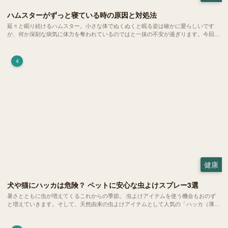
ハムスターがずっと寝ている時の原因と対処法
延々と眠り続けるハムスター。小さな体でぬくぬくと眠る姿は確かに愛らしいです
が、何か深刻な病気に体力を奪われているのではと一抹の不安が過ぎります。今回
は、 ハムスターが寝る時間の正常範囲やぐったりしている場合の見分け方、安心で
きる環境づくり についてご紹介します。
4
健康
犬や猫にハッカは危険？ ペットに安心な虫よけスプレー3選
暑さとともに虫が増えてくるこれからの季節。 虫よけアイテムを使う機会もおのず
と増えていきます。そして、天然由来の虫よけアイテムとして人気の「ハッカ（薄
荷）」。 実はこれが ペットの健康には悪影響 だということはご存知ですか？