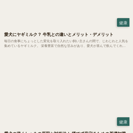
健康
愛犬にヤギミルク？ 牛乳との違いとメリット・デメリット
毎日の食事にちょっとした変化を取り入れたい飼い主さんの間で、じわじわと人気を
集めているヤギミルク。 栄養豊富で自然な甘みがあり、愛犬が喜んで飲んでくれる
と話題です。ただ、普段私たちが飲んでいる牛乳と比べると馴染みもなく、二の足を
踏んでいる方も多いのではないでしょうか。 今回は、愛犬の健康をサポートするヤ
ギミルクの魅力や、毎日の暮らしへの取り入れ方をご紹介します。
健康