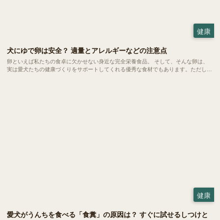
健康
犬にゆで卵は安全？ 適量とアレルギーなどの注意点
卵といえば私たちの食卓に欠かせない身近な完全栄養食品。 そして、そんな卵は、
実は愛犬たちの健康づくりをサポートしてくれる優秀な食材でもあります。ただし、
当然ながら与える量や調理方法にはいくつかの注意ポイントも。今回は、愛犬にゆで
卵を与える際の適量や、気になるアレルギーなどの注意点をご紹介します。
健康
愛犬がうんちを食べる「食糞」の原因は？ すぐに試せるしつけと