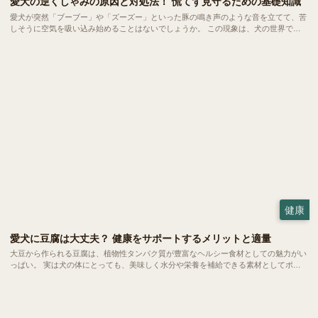
愛犬の逆くしゃみの原因と対処法！ 慌てず見守るための基礎知識
愛犬が突然「ブーブー」や「ズーズー」といった豚の鳴き声のような音を立てて、苦
しそうに空気を吸い込み始めることはないでしょうか。 この現象は、犬の世界では
比較的よく見られる「逆くしゃみ」と呼ばれるもの。小型犬から大型犬まで幅広い犬
種で起こるものですが、突然の異音に慌ててしまう飼い主さんも少なくありません。
今回は、この「逆くしゃみ」についてご紹介します。
健康
愛犬に豆腐は大丈夫？ 健康をサポートするメリットと適量
大豆から作られる豆腐は、植物性タンパク質が豊富なヘルシー食材としての魅力がい
っぱい。 実は犬の体にとっても、美味しく水分や栄養を補給できる素材としてポテ
ンシャルを秘めています。今回は、愛犬の食卓に豆腐を取り入れるメリットや、正し
く与えるための注意点についてご紹介します。