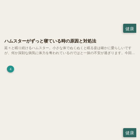
健康
ハムスターがずっと寝ている時の原因と対処法
延々と眠り続けるハムスター。小さな体でぬくぬくと眠る姿は確かに愛らしいです
が、何か深刻な病気に体力を奪われているのではと一抹の不安が過ぎります。今回
は、 ハムスターが寝る時間の正常範囲やぐったりしている場合の見分け方、安心で
きる環境づくり についてご紹介します。
4
健康