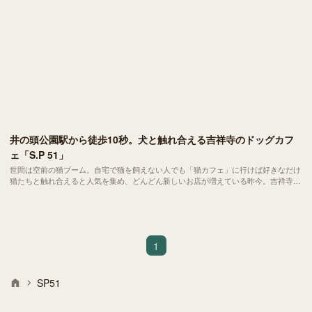
井の頭公園駅から徒歩10秒。犬と触れ合える吉祥寺のドッグカフ
ェ「S.P 51」
世間は空前の猫ブーム。自宅で猫を飼えない人でも「猫カフェ」に行けば好きなだけ
猫たちと触れ合えると人気を集め、どんどん新しいお店が増えている昨今。吉祥寺駅
周辺、徒歩10分圏内だけでみてもすでに猫カフェは3店舗もあります。
1
SP51