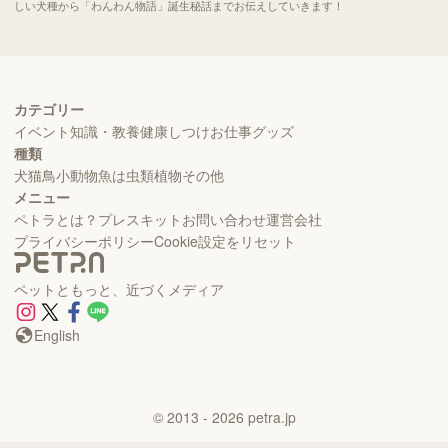
しい犬種から「わんわん物語」誕生秘話までお伝えしていきます！
カテゴリー
イベント
知識・教養
健康
しつけ
お仕事
グッズ
種類
犬
猫
鳥
小動物
魚
は虫類
植物
その他
メニュー
ペトラとは？
プレスキット
お問い合わせ
運営会社
プライバシーポリシー
Cookie設定をリセット
ペットともっと、近づくメディア
English
©
2013
- 2026
petra.jp