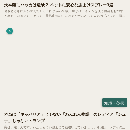
犬や猫にハッカは危険？ ペットに安心な虫よけスプレー3選
暑さとともに虫が増えてくるこれからの季節。 虫よけアイテムを使う機会もおのず
と増えていきます。そして、天然由来の虫よけアイテムとして人気の「ハッカ（薄
荷）」。 実はこれが ペットの健康には悪影響 だということはご存知ですか？
5
知識・教養
本当は「キャバリア」じゃない「わんわん物語」のレディと「シュ
ナ」じゃないトランプ
実は、違うんです。わたしもつい最近まで勘違いしていました。今回は、レディの正