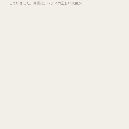
していました。今回は、レディの正しい犬種から
「わんわん物語」誕生秘話までお伝えしていきま
す！