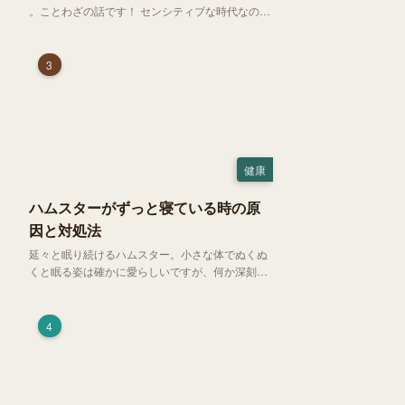
。ことわざの話です！ センシティブな時代なので
強めに申し上げます！さて、「好奇心は猫を殺
す」という少し物騒で、どこか皮肉めいたことわ
ざを聞いたことはありますか？
3
健康
ハムスターがずっと寝ている時の原
因と対処法
延々と眠り続けるハムスター。小さな体でぬくぬ
くと眠る姿は確かに愛らしいですが、何か深刻な
病気に体力を奪われているのではと一抹の不安が
過ぎります。今回は、 ハムスターが寝る時間の正
常範囲やぐったりしている場合の見分け方、安心
4
できる環境づくり についてご紹介します。