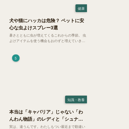
健康
犬や猫にハッカは危険？ ペットに安
心な虫よけスプレー3選
暑さとともに虫が増えてくるこれからの季節。 虫
よけアイテムを使う機会もおのずと増えていきま
す。そして、天然由来の虫よけアイテムとして人
気の「ハッカ（薄荷）」。 実はこれが ペットの
健康には悪影響 だということはご存知ですか？
5
知識・教養
本当は「キャバリア」じゃない「わ
んわん物語」のレディと「シュナ」
じゃないトランプ
実は、違うんです。わたしもつい最近まで勘違い