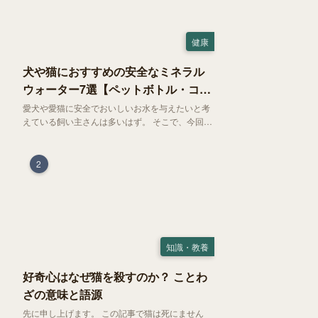
健康
犬や猫におすすめの安全なミネラル
ウォーター7選【ペットボトル・コン
ビニ対応】
愛犬や愛猫に安全でおいしいお水を与えたいと考
えている飼い主さんは多いはず。 そこで、今回は
お試しにぴったりの500mlのミネラルウォーター
で、なおかつコンビニでも購入できる犬や猫にも
おすすめなものを厳選してご紹介します！
2
知識・教養
好奇心はなぜ猫を殺すのか？ ことわ
ざの意味と語源
先に申し上げます。 この記事で猫は死にません