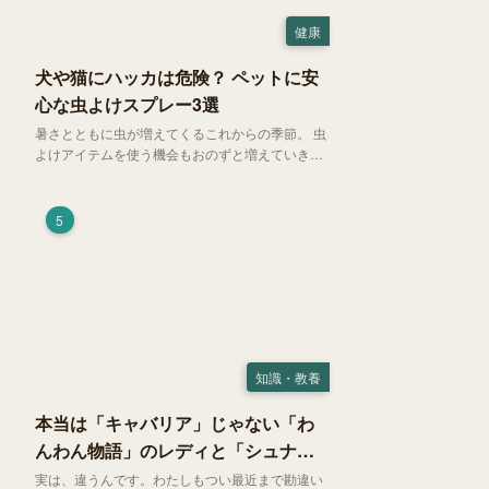
健康
犬や猫にハッカは危険？ ペットに安
心な虫よけスプレー3選
暑さとともに虫が増えてくるこれからの季節。 虫
よけアイテムを使う機会もおのずと増えていきま
す。そして、天然由来の虫よけアイテムとして人
気の「ハッカ（薄荷）」。 実はこれが ペットの
健康には悪影響 だということはご存知ですか？
5
知識・教養
本当は「キャバリア」じゃない「わ
んわん物語」のレディと「シュナ」
じゃないトランプ
実は、違うんです。わたしもつい最近まで勘違い