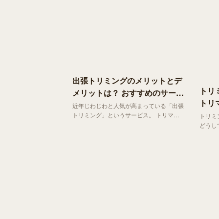
出張トリミングのメリットとデ
トリ
メリットは？ おすすめのサービ
トリ
ス3選
近年じわじわと人気が高まっている「出張
まり
トリミング」というサービス。 トリマー
トリミ
さんが自宅まで来てくれるこのサービス、
どうし
一見便利そうですがどういったサービスな
おすす
のかイメージできていない方も多いはず。
ちょっ
今回は、 出張トリミングの基本からメリ
ダルな
ット・デメリット、そして上手な活用方法
るトリ
までわかりやすくご紹介します。
なりま