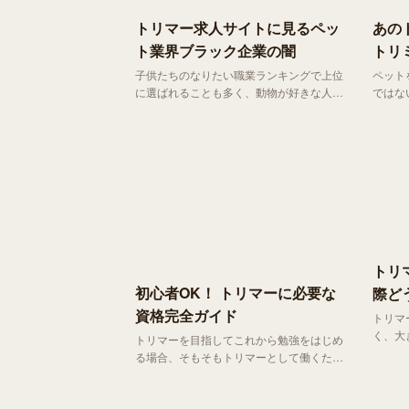
トリマー求人サイトに見るペッ
あの
ト業界ブラック企業の闇
トリ
子供たちのなりたい職業ランキングで上位
ペット
に選ばれることも多く、動物が好きな人な
ではな
ら一度は夢見る職業でもある「トリマ
したく
ー」。しかし、いまこの業界が「ブラック
あって
企業」の巣窟となっています。今回は、一
もいい
見華々しいペット業界の現状を紹介したい
上手な
と思います。
トリ
初心者OK！ トリマーに必要な
際ど
資格完全ガイド
トリマ
く、大
トリマーを目指してこれから勉強をはじめ
バイトなど
る場合、そもそもトリマーとして働くため
ン 、
にどのような資格が必要なのでしょうか。
仕事す
実はトリマーには美容師のような国家資格
はありません。 民間資格に位置づけられ