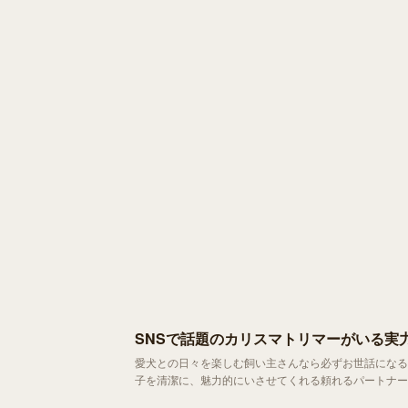
SNSで話題のカリスマトリマーがいる実
愛犬との日々を楽しむ飼い主さんなら必ずお世話になるペットサロン。 「犬の美容師」とも呼ばれるトリ
子を清潔に、魅力的にいさせてくれる頼れるパートナー
人たちがいます。