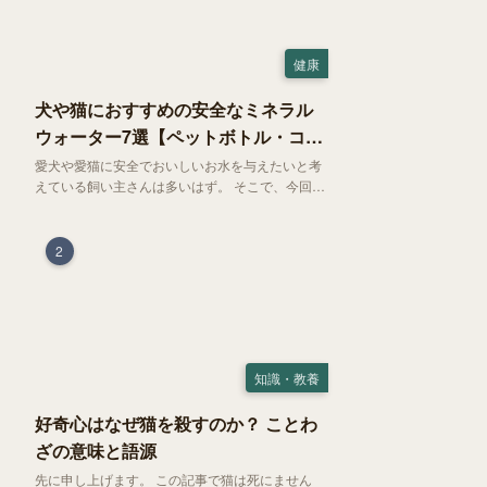
健康
犬や猫におすすめの安全なミネラル
ウォーター7選【ペットボトル・コン
ビニ対応】
愛犬や愛猫に安全でおいしいお水を与えたいと考
えている飼い主さんは多いはず。 そこで、今回は
お試しにぴったりの500mlのミネラルウォーター
で、なおかつコンビニでも購入できる犬や猫にも
おすすめなものを厳選してご紹介します！
2
知識・教養
好奇心はなぜ猫を殺すのか？ ことわ
ざの意味と語源
先に申し上げます。 この記事で猫は死にません