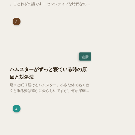
。ことわざの話です！ センシティブな時代なので
強めに申し上げます！さて、「好奇心は猫を殺
す」という少し物騒で、どこか皮肉めいたことわ
ざを聞いたことはありますか？
3
健康
ハムスターがずっと寝ている時の原
因と対処法
延々と眠り続けるハムスター。小さな体でぬくぬ
くと眠る姿は確かに愛らしいですが、何か深刻な
病気に体力を奪われているのではと一抹の不安が
過ぎります。今回は、 ハムスターが寝る時間の正
常範囲やぐったりしている場合の見分け方、安心
4
できる環境づくり についてご紹介します。