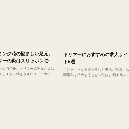
ミング時の悩ましい足元。
トリマーにおすすめの求人サイ
マーの靴はスリッポンで決
ト5選
！
ング時の靴、トリマーのみなさまは
インターネットが普及した現代、就職・転
てますか？動きやすいスニーカーは
職活動を始めようと思ったらまずは求人サ
めですが、靴紐周りに毛がたまると
イトへの登録。でも、求人サイトといって
と不衛生。その点すぐに洗えるサン
もたくさんあって、特徴もいろいろです。
どもありますが、「犬の美容師」た
「どの求人サイトを選んだらいいのか分か
マーとしてはファッション性も気に
らない」と悩むトリマーさんも多いはず。
す。