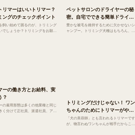
トリマーはいいトリマー？
ペットサロンのドライヤーの秘
ミングのチェックポイント
密。自宅でできる簡単ドライン
グ術
を飼い始めて困るのが、トリミング
豊かな被毛を維持するために欠かせないシ
いでしょうか？トリミングをお願い
ャンプー。トリミング犬種はもちろん、そ
ても、トリミングサロンがたくさん
うでない犬種でもはしゃぎすぎた散歩の後
迷ってしまいます。ペットのために
などは自宅でシャンプーされる飼い主さん
トリミングサロンで、トリミングの
も多いのではないでしょうか？
トリマーさんを探したいですよね。
マーの働き方とお給料、実
う？
トリミングだけじゃない！ ワン
ーの雇用形態は多くの他業種と同じ
ちゃんのためにトリマーがやっ
きく分けて正社員、派遣社員、アル
があります。 主に ペットサロ
ていること
「犬の美容師」とも言われるトリマーです
 動物病院 、ペットショップなどでお
が、物言わぬワンちゃんが相手だからこ
ることが多いでしょう。
そ、トリマーは美容以外にももっとたくさ
んの点を見ています。今回は実際のトリマ