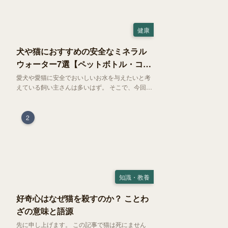
健康
犬や猫におすすめの安全なミネラル
ウォーター7選【ペットボトル・コン
ビニ対応】
愛犬や愛猫に安全でおいしいお水を与えたいと考
えている飼い主さんは多いはず。 そこで、今回は
お試しにぴったりの500mlのミネラルウォーター
で、なおかつコンビニでも購入できる犬や猫にも
おすすめなものを厳選してご紹介します！
2
知識・教養
好奇心はなぜ猫を殺すのか？ ことわ
ざの意味と語源
先に申し上げます。 この記事で猫は死にません