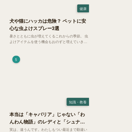
健康
犬や猫にハッカは危険？ ペットに安
心な虫よけスプレー3選
暑さとともに虫が増えてくるこれからの季節。 虫
よけアイテムを使う機会もおのずと増えていきま
す。そして、天然由来の虫よけアイテムとして人
気の「ハッカ（薄荷）」。 実はこれが ペットの
健康には悪影響 だということはご存知ですか？
5
知識・教養
本当は「キャバリア」じゃない「わ
んわん物語」のレディと「シュナ」
じゃないトランプ
実は、違うんです。わたしもつい最近まで勘違い