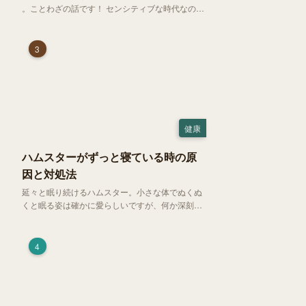
。ことわざの話です！ センシティブな時代なので
強めに申し上げます！さて、「好奇心は猫を殺
す」という少し物騒で、どこか皮肉めいたことわ
ざを聞いたことはありますか？
3
健康
ハムスターがずっと寝ている時の原
因と対処法
延々と眠り続けるハムスター。小さな体でぬくぬ
くと眠る姿は確かに愛らしいですが、何か深刻な
病気に体力を奪われているのではと一抹の不安が
過ぎります。今回は、 ハムスターが寝る時間の正
常範囲やぐったりしている場合の見分け方、安心
4
できる環境づくり についてご紹介します。