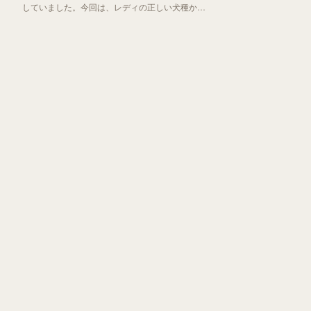
していました。今回は、レディの正しい犬種から
「わんわん物語」誕生秘話までお伝えしていきま
す！