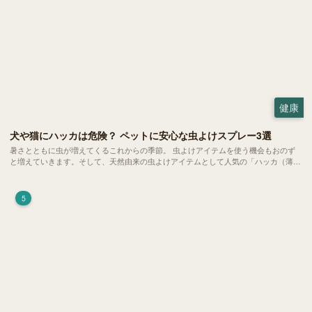
健康
犬や猫にハッカは危険？ ペットに安心な虫よけスプレー3選
暑さとともに虫が増えてくるこれからの季節。 虫よけアイテムを使う機会もおのず
と増えていきます。そして、天然由来の虫よけアイテムとして人気の「ハッカ（薄
荷）」。 実はこれが ペットの健康には悪影響 だということはご存知ですか？
5