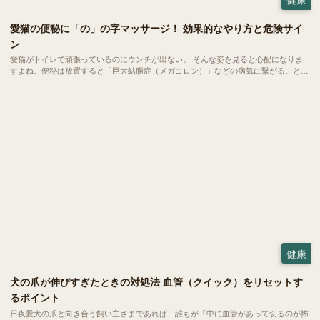
愛猫の便秘に「の」の字マッサージ！ 効果的なやり方と危険サイ
ン
愛猫がトイレで頑張っているのにウンチが出ない。 そんな姿を見ると心配になりま
すよね。便秘は放置すると「巨大結腸症（メガコロン）」などの病気に繋がること
も。自宅で簡単にできる「の」の字マッサージやツボ押しで、愛猫のお腹スッキリを
サポートしましょう。 病院へ行くべき危険なサインもご紹介します。
健康
犬の爪が伸びすぎたときの対処法 血管（クイック）をリセットす
るポイント
日夜愛犬の爪と向き合う飼い主さまであれば、誰もが「中に血管があって切るのが怖