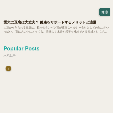
健康
愛犬に豆腐は大丈夫？ 健康をサポートするメリットと適量
大豆から作られる豆腐は、植物性タンパク質が豊富なヘルシー食材としての魅力がい
っぱい。 実は犬の体にとっても、美味しく水分や栄養を補給できる素材としてポテ
ンシャルを秘めています。今回は、愛犬の食卓に豆腐を取り入れるメリットや、正し
く与えるための注意点についてご紹介します。
Popular Posts
人気記事
1