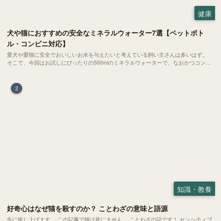
健康
犬や猫におすすめの安全なミネラルウォーター7選【ペットボト
ル・コンビニ対応】
愛犬や愛猫に安全でおいしいお水を与えたいと考えている飼い主さんは多いはず。
そこで、今回はお試しにぴったりの500mlのミネラルウォーターで、なおかつコンビ
ニでも購入できる犬や猫にもおすすめなものを厳選してご紹介します！
2
知識・教養
好奇心はなぜ猫を殺すのか？ ことわざの意味と語源
先に申し上げます。 この記事で猫は死にません 。ことわざの話です！ センシティブ