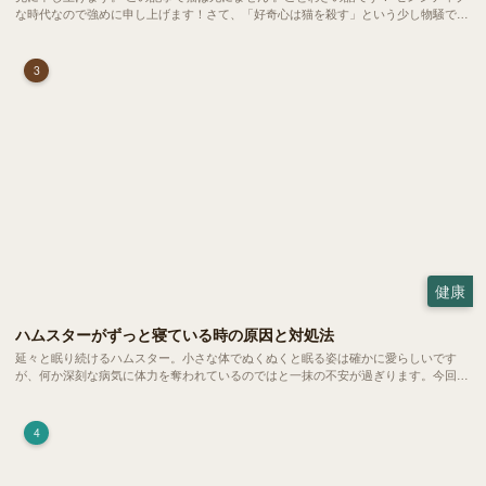
な時代なので強めに申し上げます！さて、「好奇心は猫を殺す」という少し物騒で、
どこか皮肉めいたことわざを聞いたことはありますか？
3
健康
ハムスターがずっと寝ている時の原因と対処法
延々と眠り続けるハムスター。小さな体でぬくぬくと眠る姿は確かに愛らしいです
が、何か深刻な病気に体力を奪われているのではと一抹の不安が過ぎります。今回
は、 ハムスターが寝る時間の正常範囲やぐったりしている場合の見分け方、安心で
きる環境づくり についてご紹介します。
4