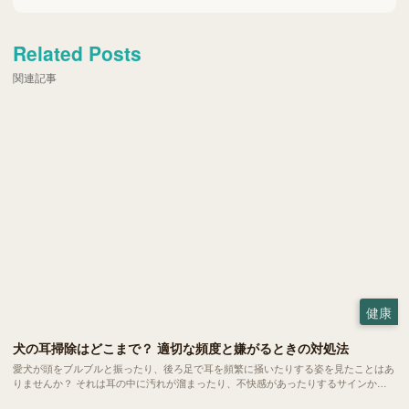
Related Posts
関連記事
健康
犬の耳掃除はどこまで？ 適切な頻度と嫌がるときの対処法
愛犬が頭をブルブルと振ったり、後ろ足で耳を頻繁に掻いたりする姿を見たことはあ
りませんか？ それは耳の中に汚れが溜まったり、不快感があったりするサインかも
しれません。耳のケアは健やかな暮らしを守るために欠かせない大切なお手入れの一