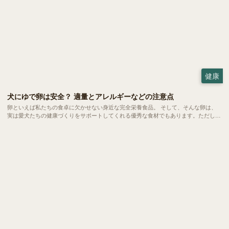
健康
犬にゆで卵は安全？ 適量とアレルギーなどの注意点
卵といえば私たちの食卓に欠かせない身近な完全栄養食品。 そして、そんな卵は、
実は愛犬たちの健康づくりをサポートしてくれる優秀な食材でもあります。ただし、
当然ながら与える量や調理方法にはいくつかの注意ポイントも。今回は、愛犬にゆで
卵を与える際の適量や、気になるアレルギーなどの注意点をご紹介します。