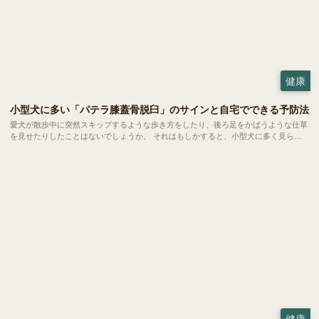
健康
小型犬に多い「パテラ膝蓋骨脱臼」のサインと自宅でできる予防法
愛犬が散歩中に突然スキップするような歩き方をしたり、後ろ足をかばうような仕草
を見せたりしたことはないでしょうか。 それはもしかすると、小型犬に多く見られ
る「パテラ」という関節のトラブルのサインかもしれません。今回はパテラの基礎知
識や今日からできる予防法についてご紹介します。
健康