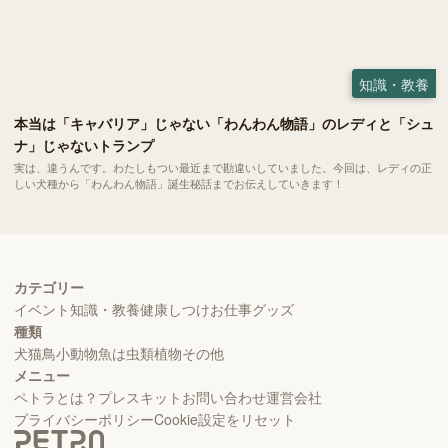
知識・教養
本当は「キャバリア」じゃない「わんわん物語」のレディと「シュ
ナ」じゃないトランプ
実は、違うんです。わたしもつい最近まで勘違いしていました。今回は、レディの正
しい犬種から「わんわん物語」誕生秘話までお伝えしていきます！
カテゴリー
イベント
知識・教養
健康
しつけ
お仕事
グッズ
種類
犬
猫
鳥
小動物
魚
は虫類
植物
その他
メニュー
ペトラとは？
プレスキット
お問い合わせ
運営会社
プライバシーポリシー
Cookie設定をリセット