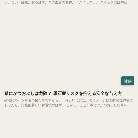
い」という経験があるはず。その血管の名称が「クイック」。 クイックには神経と
血管が通っており、誤って切ると強い痛みや出血を伴います。そしてこのクイック、
爪を伸ばしたまま放置してしまうと、爪に合わせてどんどん前へ伸びてしまうため、
なお深く切ることが難しくなります。
健康
猫にかつおぶしは危険？ 尿石症リスクを抑える安全な与え方
砂漠にルーツをもつ猫たちですから、「猫といえば魚」のイメージは創作の世界観で
あったり、比較的新しい食習慣のはず。 しかし、ここ日本ではかつおぶしに目を光
らせる猫は珍しくありません。今回は、愛猫にかつおぶしを与えるメリットと健康へ
の影響、安全な与え方についてご紹介します。