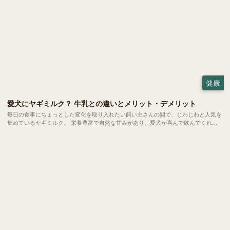
健康
愛犬にヤギミルク？ 牛乳との違いとメリット・デメリット
毎日の食事にちょっとした変化を取り入れたい飼い主さんの間で、じわじわと人気を
集めているヤギミルク。 栄養豊富で自然な甘みがあり、愛犬が喜んで飲んでくれる
と話題です。ただ、普段私たちが飲んでいる牛乳と比べると馴染みもなく、二の足を
踏んでいる方も多いのではないでしょうか。 今回は、愛犬の健康をサポートするヤ
ギミルクの魅力や、毎日の暮らしへの取り入れ方をご紹介します。