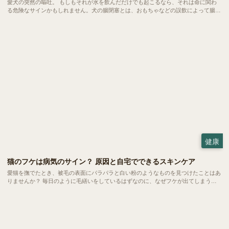
愛犬の突然の嘔吐。 もしもそれが水を飲んだだけでも起こるなら、それは命に関わ
る危険なサインかもしれません。犬の腸閉塞とは、おもちゃなどの誤飲によって腸が
完全に詰まってしまう恐ろしい状態。 一刻を争う事態になりやすいため、飼い主さ
んの素早い判断こそが愛犬の命を救う鍵となります。
健康
猫のフケは病気のサイン？ 原因と自宅でできるスキンケア
愛猫を撫でたとき、被毛の表面にパラパラと白い粉のようなものを見つけたことはあ
りませんか？ 毎日のように毛繕いをしているはずなのに、なぜフケが出てしまう。
実は、猫のフケには乾燥やストレスといった日常的な要因から、隠れた病気のサイン
までさまざまなメッセージが込められています。