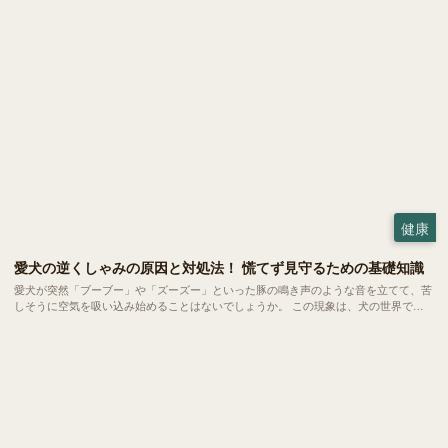
つ。 でも、どこまで掃除していいのか、嫌がるときはどうすればいいのか、悩む方
も多いのではないでしょうか。
健康
愛犬の逆くしゃみの原因と対処法！ 慌てず見守るための基礎知識
愛犬が突然「ブーブー」や「ズーズー」といった豚の鳴き声のような音を立てて、苦
しそうに空気を吸い込み始めることはないでしょうか。 この現象は、犬の世界では
比較的よく見られる「逆くしゃみ」と呼ばれるもの。小型犬から大型犬まで幅広い犬
種で起こるものですが、突然の異音に慌ててしまう飼い主さんも少なくありません。
今回は、この「逆くしゃみ」についてご紹介します。