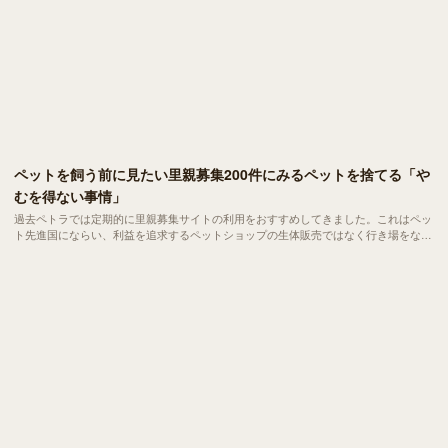
ペットを飼う前に見たい里親募集200件にみるペットを捨てる「や
むを得ない事情」
過去ペトラでは定期的に里親募集サイトの利用をおすすめしてきました。これはペッ
ト先進国にならい、利益を追求するペットショップの生体販売ではなく行き場をなく
してしまったペットたちを引き取ることで、年間10万頭にも及ぶ殺処分を少しでも減
らす目的です。