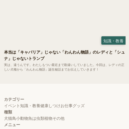
知識・教養
本当は「キャバリア」じゃない「わんわん物語」のレディと「シュ
ナ」じゃないトランプ
実は、違うんです。わたしもつい最近まで勘違いしていました。今回は、レディの正
しい犬種から「わんわん物語」誕生秘話までお伝えしていきます！
カテゴリー
イベント
知識・教養
健康
しつけ
お仕事
グッズ
種類
犬
猫
鳥
小動物
魚
は虫類
植物
その他
メニュー