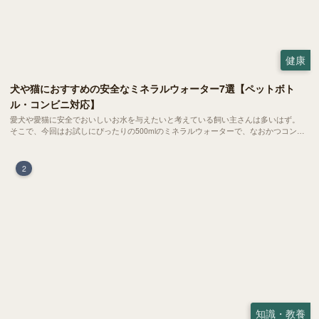
健康
犬や猫におすすめの安全なミネラルウォーター7選【ペットボト
ル・コンビニ対応】
愛犬や愛猫に安全でおいしいお水を与えたいと考えている飼い主さんは多いはず。
そこで、今回はお試しにぴったりの500mlのミネラルウォーターで、なおかつコンビ
ニでも購入できる犬や猫にもおすすめなものを厳選してご紹介します！
2
知識・教養