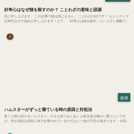
好奇心はなぜ猫を殺すのか？ ことわざの意味と語源
先に申し上げます。 この記事で猫は死にません 。ことわざの話です！ センシティブ
な時代なので強めに申し上げます！さて、「好奇心は猫を殺す」という少し物騒で、
どこか皮肉めいたことわざを聞いたことはありますか？
3
健康
ハムスターがずっと寝ている時の原因と対処法
延々と眠り続けるハムスター。小さな体でぬくぬくと眠る姿は確かに愛らしいです
が、何か深刻な病気に体力を奪われているのではと一抹の不安が過ぎります。今回
は、 ハムスターが寝る時間の正常範囲やぐったりしている場合の見分け方、安心で
きる環境づくり についてご紹介します。