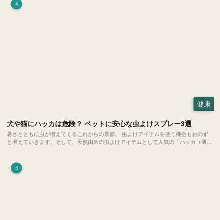
4
健康
犬や猫にハッカは危険？ ペットに安心な虫よけスプレー3選
暑さとともに虫が増えてくるこれからの季節。 虫よけアイテムを使う機会もおのず
と増えていきます。そして、天然由来の虫よけアイテムとして人気の「ハッカ（薄
荷）」。 実はこれが ペットの健康には悪影響 だということはご存知ですか？
5