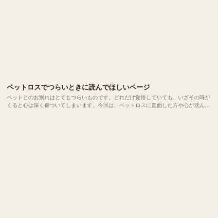
ペットロスでつらいときに読んでほしいページ
ペットとのお別れはとてもつらいものです。どれだけ覚悟していても、いざその時が
くると心は深く傷ついてしまいます。今回は、ペットロスに直面した方や心が沈んで
しまっている方に向けて「大切な存在を思う心」が少しでも癒されるような情報をお
届けします。