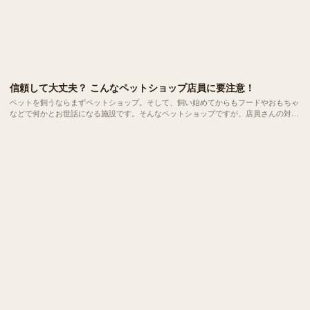
信頼して大丈夫？ こんなペットショップ店員に要注意！
ペットを飼うならまずペットショップ。そして、飼い始めてからもフードやおもちゃ
などで何かとお世話になる施設です。そんなペットショップですが、店員さんの対応
や態度で思わず「ん？」と首を傾げた経験はありませんか？