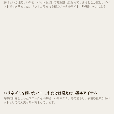
旅行といえば楽しい半面、ペットを預けて離れ離れになってしまうどこか寂しいイベ
ントでもありました。ペットと泊まれる宿のポータルサイト「Pet宿.com」による
と、1999年のサイト開設時には約170軒だった登録宿が、2019年現在では約800軒と5
倍近くに増加。最近ではペットと一緒に旅行を楽しむ人が増えているんです。
ハリネズミを飼いたい！ これだけは揃えたい基本アイテム
背中に針をしょったユニークな小動物、ハリネズミ。その愛らしい表情や仕草からペ
ットとしての人気も年々高まっています。