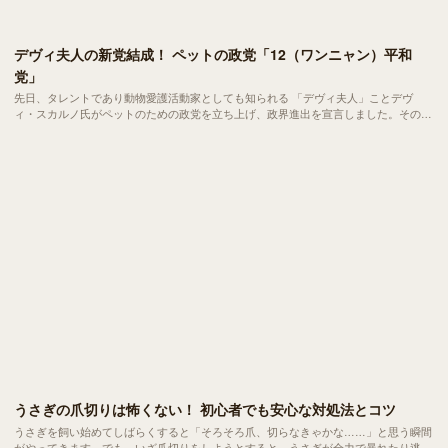
デヴィ夫人の新党結成！ ペットの政党「12（ワンニャン）平和
党」
先日、タレントであり動物愛護活動家としても知られる 「デヴィ夫人」ことデヴ
ィ・スカルノ氏がペットのための政党を立ち上げ、政界進出を宣言しました。その名
も「12（ワンニャン）平和党」。
うさぎの爪切りは怖くない！ 初心者でも安心な対処法とコツ
うさぎを飼い始めてしばらくすると「そろそろ爪、切らなきゃかな……」と思う瞬間
がやってきます。でも、いざ爪切りをしようとすると、うさぎが全力で暴れたり逃げ