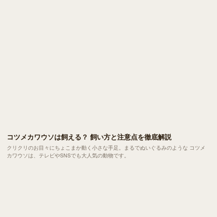
さんあります。
コツメカワウソは飼える？ 飼い方と注意点を徹底解説
クリクリのお目々にちょこまか動く小さな手足。まるでぬいぐるみのような コツメ
カワウソは、テレビやSNSでも大人気の動物です。