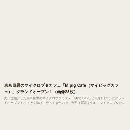
東京目黒のマイクロブタカフェ「Mipig Cafe（マイピッグカフ
ェ）」グランドオープン！（画像23枚）
先日ご紹介した東京目黒のマイクロブタカフェ「Mipig Cafe」が3月1日ついにグラン
ドオープン！さっそく遊びに行ってきたので、今回は写真を中心にマイクロブタたち
の愛らしさをお伝えします！