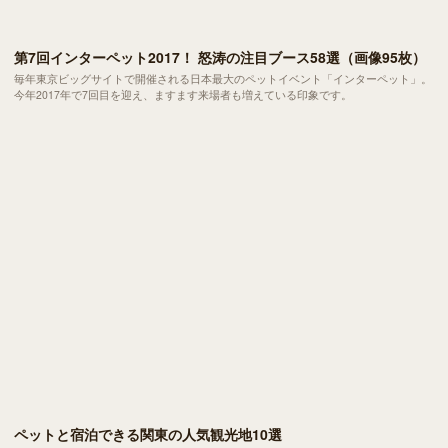
第7回インターペット2017！ 怒涛の注目ブース58選（画像95枚）
毎年東京ビッグサイトで開催される日本最大のペットイベント「インターペット」。
今年2017年で7回目を迎え、ますます来場者も増えている印象です。
ペットと宿泊できる関東の人気観光地10選