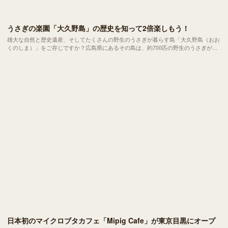
うさぎの楽園「大久野島」の歴史を知って2倍楽しもう！
雄大な自然と歴史遺産、そしてたくさんの野生のうさぎが暮らす島「大久野島（おお
くのしま）」をご存じですか？広島県にあるその島は、約700匹の野生のうさぎが生
息することから「うさぎ島」とも呼ばれています。
日本初のマイクロブタカフェ「Mipig Cafe」が東京目黒にオープ