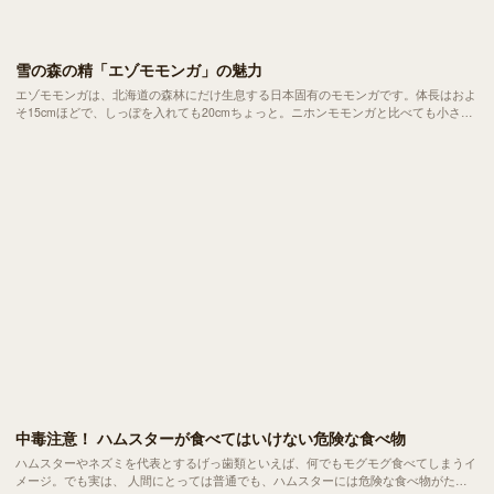
雪の森の精「エゾモモンガ」の魅力
エゾモモンガは、北海道の森林にだけ生息する日本固有のモモンガです。体長はおよ
そ15cmほどで、しっぽを入れても20cmちょっと。ニホンモモンガと比べても小さな
手のひらサイズの体と、クリクリした大きな瞳が特徴です。
中毒注意！ ハムスターが食べてはいけない危険な食べ物
ハムスターやネズミを代表とするげっ歯類といえば、何でもモグモグ食べてしまうイ
メージ。でも実は、 人間にとっては普通でも、ハムスターには危険な食べ物がたく