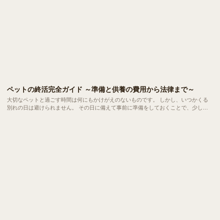
ペットの終活完全ガイド ～準備と供養の費用から法律まで～
大切なペットと過ごす時間は何にもかけがえのないものです。 しかし、いつかくる
別れの日は避けられません。 その日に備えて事前に準備をしておくことで、少しで
も悔いのないお見送りができます。