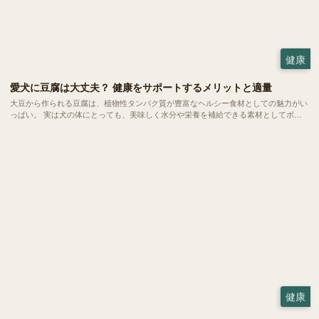
健康
愛犬に豆腐は大丈夫？ 健康をサポートするメリットと適量
大豆から作られる豆腐は、植物性タンパク質が豊富なヘルシー食材としての魅力がい
っぱい。 実は犬の体にとっても、美味しく水分や栄養を補給できる素材としてポテ
ンシャルを秘めています。今回は、愛犬の食卓に豆腐を取り入れるメリットや、正し
く与えるための注意点についてご紹介します。
健康