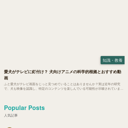
知識・教養
愛犬がテレビに釘付け？ 犬向けアニメの科学的根拠とおすすめ動
画
ふと愛犬がテレビ画面をじっと見つめていることはありませんか？実は近年の研究
で、犬も映像を認識し、特定のコンテンツを楽しんでいる可能性が示唆されていま
す。今回は、犬の視覚特性に基づいた「犬が見やすい映像」の秘密と、世界中で話題
の「犬向けアニメ・動画」を紹介します。
Popular Posts
人気記事