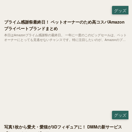
グッズ
プライム感謝祭最終日！ ペットオーナーのため高コスパAmazon
プライベートブランドまとめ
本日はAmazonプライム感謝祭の最終日。 一年に一度のこのビッグセールは、ペット
オーナーにとっても見逃せないチャンスです。特に注目したいのが、Amazonのプラ
イベートブランド「by Amazon」「Amazonベーシック」 シリーズ。実はこれらの商
品の多くが、老舗ペット用品メーカーが製造を手掛け、流通と販売をAmazonが担う
コラボ商品。
グッズ
写真1枚から愛犬・愛猫が3Dフィギュアに！ DMMの新サービス