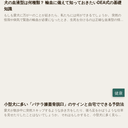
犬の血液型は何種類？ 輸血に備えて知っておきたいDEA式の基礎
知識
もしも愛犬に万が一のことが起きたら、私たちには何ができるでしょうか。 突然の
怪我や病気で緊急の輸血が必要になったとき、生死を分けるのは正確な血液型の情報
かもしれません。今回は、いざという時に愛犬を守るために知っておきたい血液型の
基礎知識についてご紹介します。
健康
小型犬に多い「パテラ膝蓋骨脱臼」のサインと自宅でできる予防法
愛犬が散歩中に突然スキップするような歩き方をしたり、後ろ足をかばうような仕草
を見せたりしたことはないでしょうか。 それはもしかすると、小型犬に多く見られ
る「パテラ」という関節のトラブルのサインかもしれません。今回はパテラの基礎知
識や今日からできる予防法についてご紹介します。