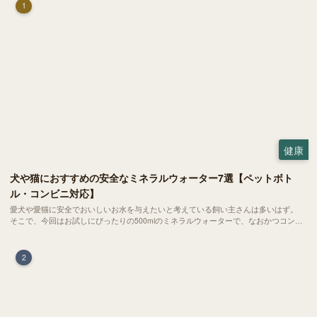
1
健康
犬や猫におすすめの安全なミネラルウォーター7選【ペットボト
ル・コンビニ対応】
愛犬や愛猫に安全でおいしいお水を与えたいと考えている飼い主さんは多いはず。
そこで、今回はお試しにぴったりの500mlのミネラルウォーターで、なおかつコンビ
ニでも購入できる犬や猫にもおすすめなものを厳選してご紹介します！
2