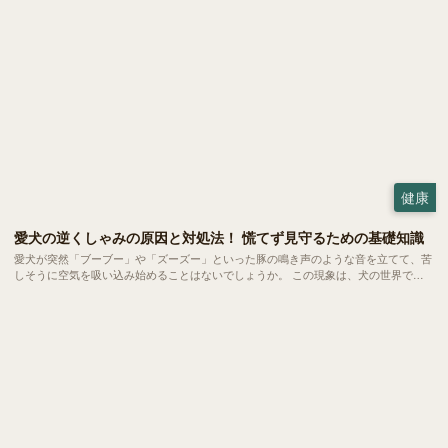
健康
愛犬の逆くしゃみの原因と対処法！ 慌てず見守るための基礎知識
愛犬が突然「ブーブー」や「ズーズー」といった豚の鳴き声のような音を立てて、苦
しそうに空気を吸い込み始めることはないでしょうか。 この現象は、犬の世界では
比較的よく見られる「逆くしゃみ」と呼ばれるもの。小型犬から大型犬まで幅広い犬
種で起こるものですが、突然の異音に慌ててしまう飼い主さんも少なくありません。
今回は、この「逆くしゃみ」についてご紹介します。