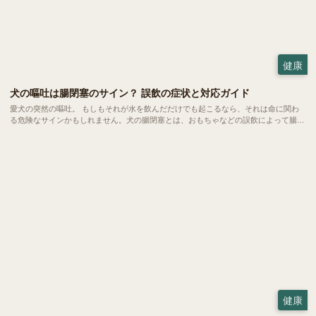
健康
犬の嘔吐は腸閉塞のサイン？ 誤飲の症状と対応ガイド
愛犬の突然の嘔吐。 もしもそれが水を飲んだだけでも起こるなら、それは命に関わ
る危険なサインかもしれません。犬の腸閉塞とは、おもちゃなどの誤飲によって腸が
完全に詰まってしまう恐ろしい状態。 一刻を争う事態になりやすいため、飼い主さ
んの素早い判断こそが愛犬の命を救う鍵となります。
健康