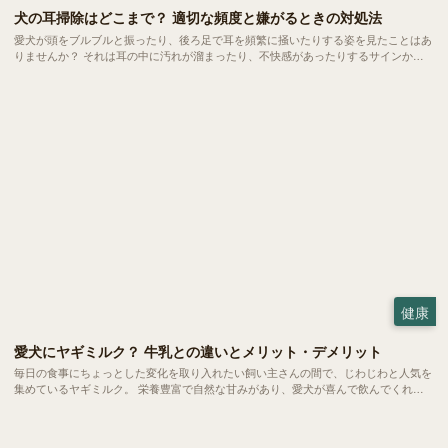
犬の耳掃除はどこまで？ 適切な頻度と嫌がるときの対処法
愛犬が頭をブルブルと振ったり、後ろ足で耳を頻繁に掻いたりする姿を見たことはあ
りませんか？ それは耳の中に汚れが溜まったり、不快感があったりするサインかも
しれません。耳のケアは健やかな暮らしを守るために欠かせない大切なお手入れの一
つ。 でも、どこまで掃除していいのか、嫌がるときはどうすればいいのか、悩む方
も多いのではないでしょうか。
健康
愛犬にヤギミルク？ 牛乳との違いとメリット・デメリット
毎日の食事にちょっとした変化を取り入れたい飼い主さんの間で、じわじわと人気を
集めているヤギミルク。 栄養豊富で自然な甘みがあり、愛犬が喜んで飲んでくれる
と話題です。ただ、普段私たちが飲んでいる牛乳と比べると馴染みもなく、二の足を
踏んでいる方も多いのではないでしょうか。 今回は、愛犬の健康をサポートするヤ
ギミルクの魅力や、毎日の暮らしへの取り入れ方をご紹介します。