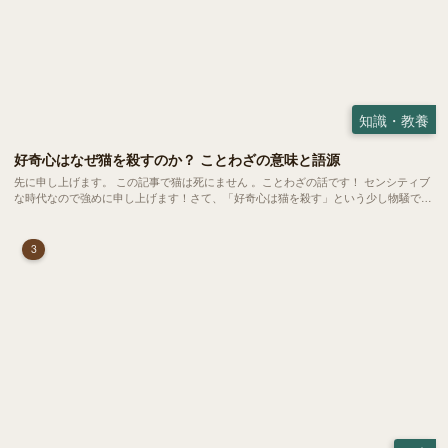
知識・教養
好奇心はなぜ猫を殺すのか？ ことわざの意味と語源
先に申し上げます。 この記事で猫は死にません 。ことわざの話です！ センシティブ
な時代なので強めに申し上げます！さて、「好奇心は猫を殺す」という少し物騒で、
どこか皮肉めいたことわざを聞いたことはありますか？
3