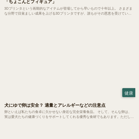
「ちょこんとフィギュア」
3Dプリンタという画期的なアイテムが登場してから早いもので十年以上。 さまざま
な分野で目覚ましい成果を上げる3Dプリンタですが、誰もがその恩恵を受けている
かといえば、もう一歩と言わざるを得ません。そんな中、「DMM.make」などの斬新
なサービスで3Dプリントの第一線に身を置くDMMから、愛犬家・愛猫家が歓喜する
新サービスが発表されました。
健康
犬にゆで卵は安全？ 適量とアレルギーなどの注意点
卵といえば私たちの食卓に欠かせない身近な完全栄養食品。 そして、そんな卵は、
実は愛犬たちの健康づくりをサポートしてくれる優秀な食材でもあります。ただし、
当然ながら与える量や調理方法にはいくつかの注意ポイントも。今回は、愛犬にゆで
卵を与える際の適量や、気になるアレルギーなどの注意点をご紹介します。