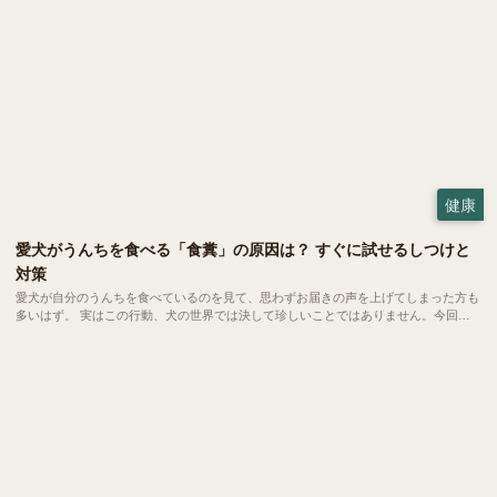
健康
愛犬がうんちを食べる「食糞」の原因は？ すぐに試せるしつけと
対策
愛犬が自分のうんちを食べているのを見て、思わずお届きの声を上げてしまった方も
多いはず。 実はこの行動、犬の世界では決して珍しいことではありません。今回
は、愛犬の健やかな毎日を守るために、今日からできる対策をご紹介します。