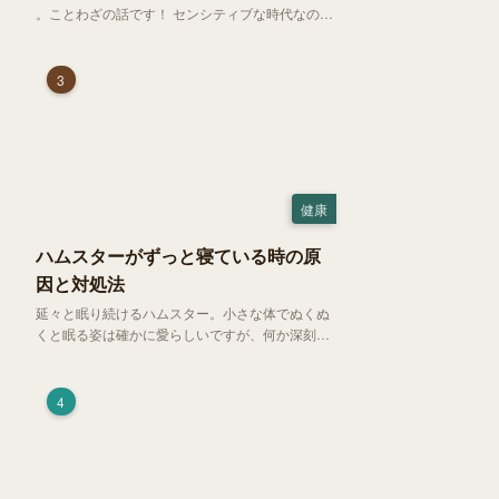
。ことわざの話です！ センシティブな時代なので
強めに申し上げます！さて、「好奇心は猫を殺
す」という少し物騒で、どこか皮肉めいたことわ
ざを聞いたことはありますか？
3
健康
ハムスターがずっと寝ている時の原
因と対処法
延々と眠り続けるハムスター。小さな体でぬくぬ
くと眠る姿は確かに愛らしいですが、何か深刻な
病気に体力を奪われているのではと一抹の不安が
過ぎります。今回は、 ハムスターが寝る時間の正
常範囲やぐったりしている場合の見分け方、安心
4
できる環境づくり についてご紹介します。