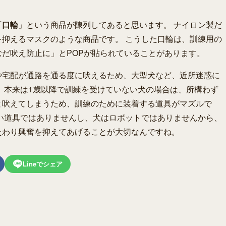
「
口輪
」という商品が陳列してあると思います。 ナイロン製だ
抑えるマスクのような商品です。 こうした口輪は、訓練用の
だ吠え防止に」とPOPが貼られていることがあります。
や宅配が通路を通る度に吠えるため、大型犬など、近所迷惑に
 本来は1歳以降で訓練を受けていない犬の場合は、所構わず
と吠えてしまうため、訓練のために装着する道具がマズルで
い道具ではありませんし、犬はロボットではありませんから、
たわり興奮を抑えてあげることが大切なんですね。
Lineでシェア