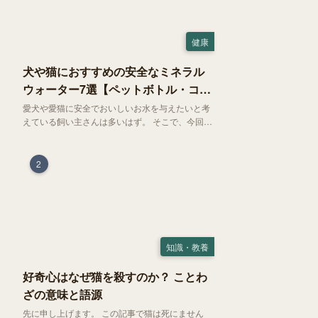
健康
犬や猫におすすめの安全なミネラル
ウォーター7選【ペットボトル・コン
ビニ対応】
愛犬や愛猫に安全でおいしいお水を与えたいと考
えている飼い主さんは多いはず。 そこで、今回は
お試しにぴったりの500mlのミネラルウォーター
で、なおかつコンビニでも購入できる犬や猫にも
おすすめなものを厳選してご紹介します！
2
知識・教養
好奇心はなぜ猫を殺すのか？ ことわ
ざの意味と語源
先に申し上げます。 この記事で猫は死にません