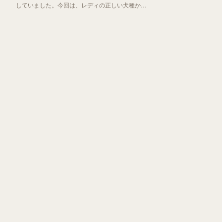
していました。今回は、レディの正しい犬種から
「わんわん物語」誕生秘話までお伝えしていきま
す！