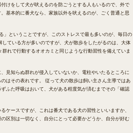
餌付けをして犬が吠えるのを防ごうとする人もいるので、外で
す。基本的に番犬なら、家族以外を吠えるのが、ごく普通と思
する」ということですが、このストレスで最も多いのが、毎日の
解している方が多いのですが、犬が散歩をしたがるのは、大体
元々群れで行動するオオカミと同じような行動習性を備えていま
に、見知らぬ群れが侵入していないか、電柱やいたるところに
のはその表れです。 従って犬の散歩は飼い主さん主導ではあ
必ずふた呼吸はおいて、犬がある程度気が済むまでその「確認
いるケースですが、これは番犬である犬の習性といいますか、
腫の区別は一切なく、自分にとって必要かどうか、自分が好む