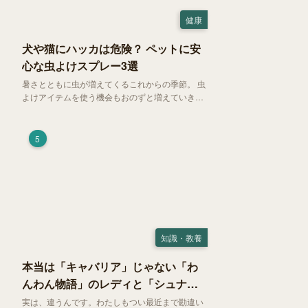
健康
犬や猫にハッカは危険？ ペットに安
心な虫よけスプレー3選
暑さとともに虫が増えてくるこれからの季節。 虫
よけアイテムを使う機会もおのずと増えていきま
す。そして、天然由来の虫よけアイテムとして人
気の「ハッカ（薄荷）」。 実はこれが ペットの
健康には悪影響 だということはご存知ですか？
5
知識・教養
本当は「キャバリア」じゃない「わ
んわん物語」のレディと「シュナ」
じゃないトランプ
実は、違うんです。わたしもつい最近まで勘違い