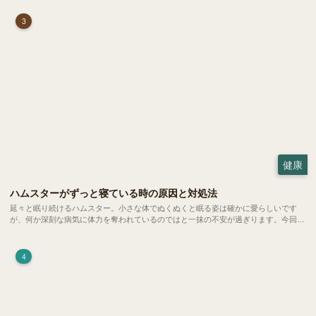
3
健康
ハムスターがずっと寝ている時の原因と対処法
延々と眠り続けるハムスター。小さな体でぬくぬくと眠る姿は確かに愛らしいです
が、何か深刻な病気に体力を奪われているのではと一抹の不安が過ぎります。今回
は、 ハムスターが寝る時間の正常範囲やぐったりしている場合の見分け方、安心で
きる環境づくり についてご紹介します。
4