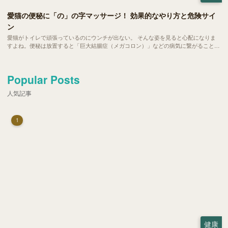
愛猫の便秘に「の」の字マッサージ！ 効果的なやり方と危険サイ
ン
愛猫がトイレで頑張っているのにウンチが出ない。 そんな姿を見ると心配になりま
すよね。便秘は放置すると「巨大結腸症（メガコロン）」などの病気に繋がること
も。自宅で簡単にできる「の」の字マッサージやツボ押しで、愛猫のお腹スッキリを
サポートしましょう。 病院へ行くべき危険なサインもご紹介します。
Popular Posts
人気記事
1
健康