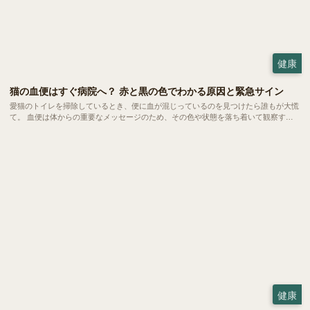
健康
猫の血便はすぐ病院へ？ 赤と黒の色でわかる原因と緊急サイン
愛猫のトイレを掃除しているとき、便に血が混じっているのを見つけたら誰もが大慌
て。 血便は体からの重要なメッセージのため、その色や状態を落ち着いて観察する
ことで、病院での診断がずっとスムーズになります。今回はは、血便の原因や緊急性
の見極め方についてご紹介していきます。
健康