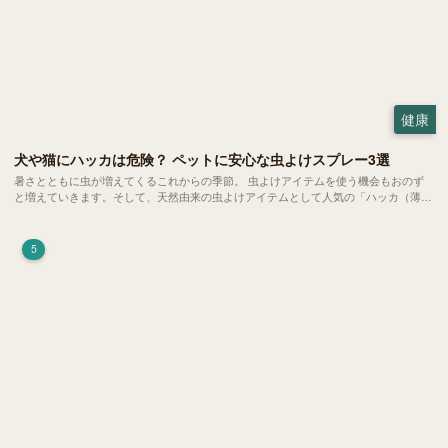
健康
犬や猫にハッカは危険？ ペットに安心な虫よけスプレー3選
暑さとともに虫が増えてくるこれからの季節。 虫よけアイテムを使う機会もおのず
と増えていきます。そして、天然由来の虫よけアイテムとして人気の「ハッカ（薄
荷）」。 実はこれが ペットの健康には悪影響 だということはご存知ですか？
5