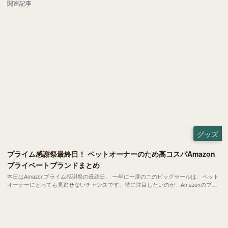
関連記事
グッズ
プライム感謝祭最終日！ ペットオーナーのため高コスパAmazon
プライベートブランドまとめ
本日はAmazonプライム感謝祭の最終日。 一年に一度のこのビッグセールは、ペット
オーナーにとっても見逃せないチャンスです。特に注目したいのが、Amazonのプラ
イベートブランド「by Amazon」「Amazonベーシック」 シリーズ。実はこれらの商
品の多くが、老舗ペット用品メーカーが製造を手掛け、流通と販売をAmazonが担う
コラボ商品。