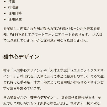
体重
排泄量
使用日時
使用頻度
を記録し、内蔵されたAIが数ある猫の行動パターンから異常を察
知、Wi-Fiを通じてスマートフォンにアラートを送ります。 人の目
では見逃してしまう小さな違和感もAIなら見逃しません。
猫中心デザイン
昨今「人間中心デザイン」や「人体工学設計（エルゴノミクスデザ
イン）」と呼ばれる、人体にとって本当に使用しやすい、まるで生
まれ持った手や足、体の一部のような使用感が得られるデザイン哲
学が注目を集めています。
その猫版がこの「
猫中心デザイン
」。 身を隠せる屋根があり、そ
れでいて匂いがこもらず新鮮な空気が流れ、狭すぎず、広すぎな