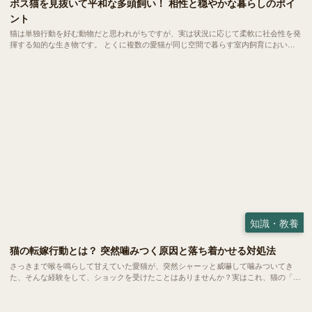
ボス猫を見抜いて平和な多頭飼い！ 相性と穏やかな暮らしのポイ
ント
猫は単独行動を好む動物だと思われがちですが、実は状況に応じて柔軟に社会性を発
揮する知的な生き物です。 とくに複数の愛猫が同じ空間で暮らす室内飼育において
は、自然と互いの関係性にルールが生まれ、小さな社会が形成されます。 今回は、
ボス猫の見分け方や多頭飼いにおける相性の考え方について、わかりやすくご紹介し
ます。
知識・教養
猫の転嫁行動とは？ 突然噛みつく原因と落ち着かせる対処法
さっきまで喉を鳴らして甘えていた愛猫が、突然シャーッと威嚇して噛みついてき
た、そんな経験をして、ショックを受けたことはありませんか？実はこれ、猫の「転
嫁行動」と呼ばれる心理状態かもしれません。 大好きな飼い主に向けられた理不尽
な怒りに、戸惑う方も多いはず。 今回は、転嫁行動が起きるメカニズムや主な原
因、いざという時の対処法についてご紹介します。