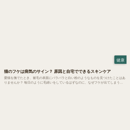
健康
猫のフケは病気のサイン？ 原因と自宅でできるスキンケア
愛猫を撫でたとき、被毛の表面にパラパラと白い粉のようなものを見つけたことはあ
りませんか？ 毎日のように毛繕いをしているはずなのに、なぜフケが出てしまう。
実は、猫のフケには乾燥やストレスといった日常的な要因から、隠れた病気のサイン
までさまざまなメッセージが込められています。