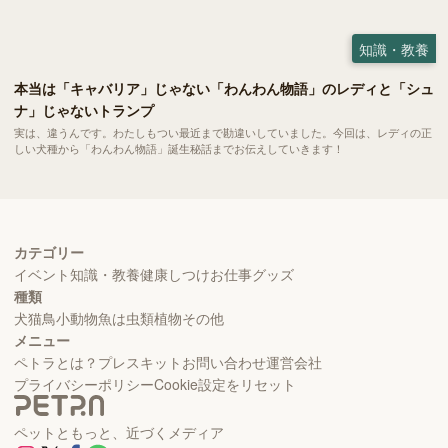
知識・教養
本当は「キャバリア」じゃない「わんわん物語」のレディと「シュ
ナ」じゃないトランプ
実は、違うんです。わたしもつい最近まで勘違いしていました。今回は、レディの正
しい犬種から「わんわん物語」誕生秘話までお伝えしていきます！
カテゴリー
イベント
知識・教養
健康
しつけ
お仕事
グッズ
種類
犬
猫
鳥
小動物
魚
は虫類
植物
その他
メニュー
ペトラとは？
プレスキット
お問い合わせ
運営会社
プライバシーポリシー
Cookie設定をリセット
ペットともっと、近づくメディア