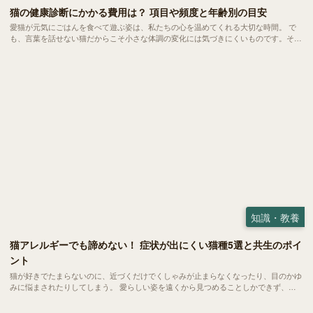
猫の健康診断にかかる費用は？ 項目や頻度と年齢別の目安
愛猫が元気にごはんを食べて遊ぶ姿は、私たちの心を温めてくれる大切な時間。 で
も、言葉を話せない猫だからこそ小さな体調の変化には気づきにくいものです。そこ
で重要になるのが、定期的な健康診断。 とはいえ費用や検査内容など分からないこ
とも多くて不安を感じる方もいらっしゃるかもしれません。 今回は、愛猫の健康を
守るための健診について詳しくご紹介します。
知識・教養
猫アレルギーでも諦めない！ 症状が出にくい猫種5選と共生のポイ
ント
猫が好きでたまらないのに、近づくだけでくしゃみが止まらなくなったり、目のかゆ
みに悩まされたりしてしまう。 愛らしい姿を遠くから見つめることしかできず、や
るせない葛藤を抱えている方は、意外にも少なくありません。 自分は猫アレルギー
だからと、共に暮らす夢を半ば諦めかけている方も多くおられます。