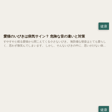
健康
愛猫のいびきは病気サイン？ 危険な音の違いと対策
すやすやと眠る愛猫から聞こえてくる小さないびき。 無防備な寝姿はとても愛らし
く、思わず微笑んでしまいます。 しかし、そんないびきの中に、思いがけない病気
のサインが隠れていることもあります。 大好きな家族だからこそ、ちょっとした音
の変化にも気づいてあげたいもの。 今回は、愛猫のいびきが心配になったときに役
立つ知識をご紹介します。
健康