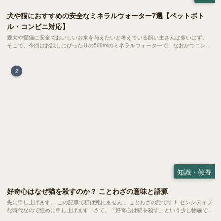
犬や猫におすすめの安全なミネラルウォーター7選【ペットボト
ル・コンビニ対応】
愛犬や愛猫に安全でおいしいお水を与えたいと考えている飼い主さんは多いはず。
そこで、今回はお試しにぴったりの500mlのミネラルウォーターで、なおかつコンビ
ニでも購入できる犬や猫にもおすすめなものを厳選してご紹介します！
2
知識・教養
好奇心はなぜ猫を殺すのか？ ことわざの意味と語源
先に申し上げます。 この記事で猫は死にません 。ことわざの話です！ センシティブ
な時代なので強めに申し上げます！さて、「好奇心は猫を殺す」という少し物騒で、
どこか皮肉めいたことわざを聞いたことはありますか？