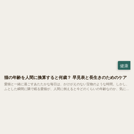
健康
猫の年齢を人間に換算すると何歳？ 早見表と長生きのためのケア
愛猫と一緒に過ごすあたたかな毎日は、かけがえのない宝物のような時間。しかし、
ふとした瞬間に隣で眠る愛猫が、人間に例えると今どのくらいの年齢なのか、気にな
ったことはないでしょうか。 実は、猫が年を取るスピードは人間とは大きく異な
り、あっという間に私たちを追い越していくもの。 現在の「人間換算年齢」を正し
く把握しておくことは、日々の健康を守るための大切な第一歩となるでしょう。今回
は、ライフステージごとの心と体の移ろいに寄り添いながら、愛猫と一日でも長く笑
顔で過ごすための健やかな暮らしのヒントを、わかりやすくご紹介します。