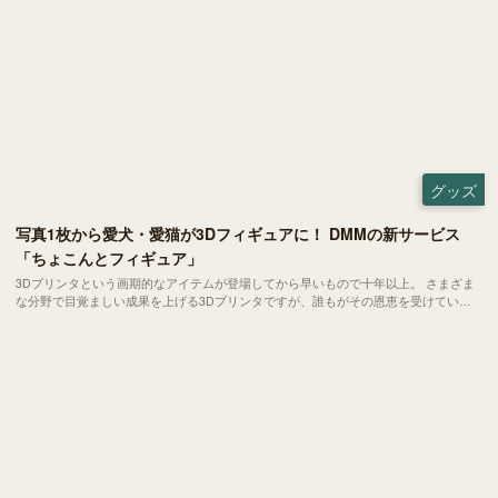
グッズ
写真1枚から愛犬・愛猫が3Dフィギュアに！ DMMの新サービス
「ちょこんとフィギュア」
3Dプリンタという画期的なアイテムが登場してから早いもので十年以上。 さまざま
な分野で目覚ましい成果を上げる3Dプリンタですが、誰もがその恩恵を受けている
かといえば、もう一歩と言わざるを得ません。そんな中、「DMM.make」などの斬新
なサービスで3Dプリントの第一線に身を置くDMMから、愛犬家・愛猫家が歓喜する
新サービスが発表されました。