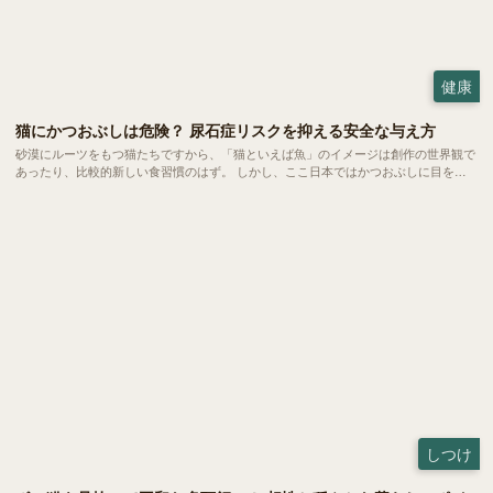
健康
猫にかつおぶしは危険？ 尿石症リスクを抑える安全な与え方
砂漠にルーツをもつ猫たちですから、「猫といえば魚」のイメージは創作の世界観で
あったり、比較的新しい食習慣のはず。 しかし、ここ日本ではかつおぶしに目を光
らせる猫は珍しくありません。今回は、愛猫にかつおぶしを与えるメリットと健康へ
の影響、安全な与え方についてご紹介します。
しつけ