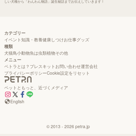
しい犬種から「わんわん物語」誕生秘話までお伝えしていきます！
カテゴリー
イベント
知識・教養
健康
しつけ
お仕事
グッズ
種類
犬
猫
鳥
小動物
魚
は虫類
植物
その他
メニュー
ペトラとは？
プレスキット
お問い合わせ
運営会社
プライバシーポリシー
Cookie設定をリセット
ペットともっと、近づくメディア
English
©
2013
- 2026
petra.jp