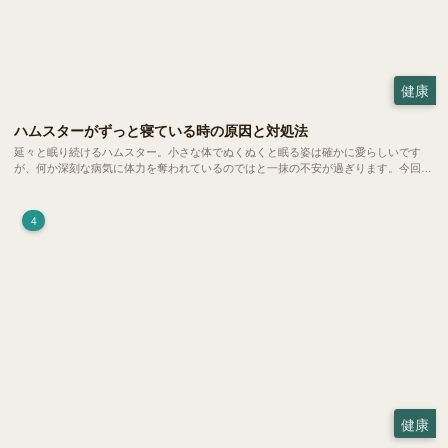
健康
ハムスターがずっと寝ている時の原因と対処法
延々と眠り続けるハムスター。小さな体でぬくぬくと眠る姿は確かに愛らしいです
が、何か深刻な病気に体力を奪われているのではと一抹の不安が過ぎります。今回
は、 ハムスターが寝る時間の正常範囲やぐったりしている場合の見分け方、安心で
きる環境づくり についてご紹介します。
4
健康