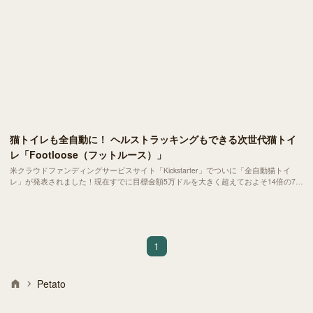
猫トイレも全自動に！ ヘルストラッキングもできる次世代猫トイ
レ「Footloose（フットルース）」
米クラウドファンディングサービスサイト「Kickstarter」でついに「全自動猫トイ
レ」が発表されました！現在すでに目標金額5万ドルを大きく超えておよそ14倍の70
万ドルを集め、製品化秒読みとなっております！Kickstarterは英語なので、以下で簡
単にご紹介いたします。
1
Petato