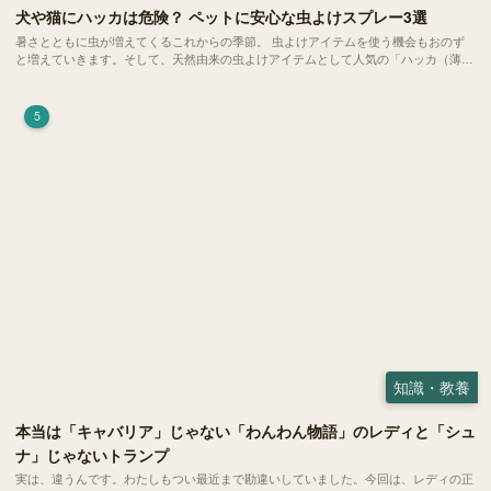
犬や猫にハッカは危険？ ペットに安心な虫よけスプレー3選
暑さとともに虫が増えてくるこれからの季節。 虫よけアイテムを使う機会もおのず
と増えていきます。そして、天然由来の虫よけアイテムとして人気の「ハッカ（薄
荷）」。 実はこれが ペットの健康には悪影響 だということはご存知ですか？
5
知識・教養
本当は「キャバリア」じゃない「わんわん物語」のレディと「シュ
ナ」じゃないトランプ
実は、違うんです。わたしもつい最近まで勘違いしていました。今回は、レディの正