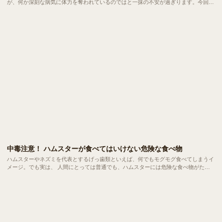
が、何か深刻な病気に体力を奪われているのではと一抹の不安が過ぎります。今回
は、 ハムスターが寝る時間の正常範囲やぐったりしている場合の見分け方、安心で
きる環境づくり についてご紹介します。
中毒注意！ ハムスターが食べてはいけない危険な食べ物
ハムスターやネズミを代表とするげっ歯類といえば、何でもモグモグ食べてしまうイ
メージ。でも実は、 人間にとっては普通でも、ハムスターには危険な食べ物がたく
さんあります。