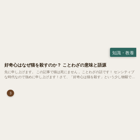
知識・教養
好奇心はなぜ猫を殺すのか？ ことわざの意味と語源
先に申し上げます。 この記事で猫は死にません 。ことわざの話です！ センシティブ
な時代なので強めに申し上げます！さて、「好奇心は猫を殺す」という少し物騒で、
どこか皮肉めいたことわざを聞いたことはありますか？
3