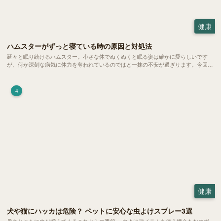
健康
ハムスターがずっと寝ている時の原因と対処法
延々と眠り続けるハムスター。小さな体でぬくぬくと眠る姿は確かに愛らしいです
が、何か深刻な病気に体力を奪われているのではと一抹の不安が過ぎります。今回
は、 ハムスターが寝る時間の正常範囲やぐったりしている場合の見分け方、安心で
きる環境づくり についてご紹介します。
4
健康
犬や猫にハッカは危険？ ペットに安心な虫よけスプレー3選