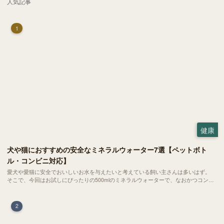
人気記事
1
健康
犬や猫におすすめの安全なミネラルウォーター7選【ペットボト
ル・コンビニ対応】
愛犬や愛猫に安全でおいしいお水を与えたいと考えている飼い主さんは多いはず。
そこで、今回はお試しにぴったりの500mlのミネラルウォーターで、なおかつコンビ
ニでも購入できる犬や猫にもおすすめなものを厳選してご紹介します！
2