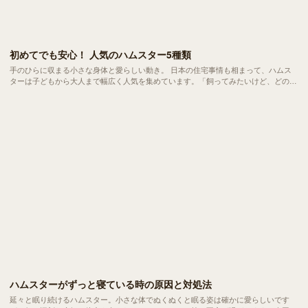
初めてでも安心！ 人気のハムスター5種類
手のひらに収まる小さな身体と愛らしい動き。 日本の住宅事情も相まって、ハムス
ターは子どもから大人まで幅広く人気を集めています。「飼ってみたいけど、どの種
類がいいんだろう？」 「自分の生活に合うハムスターって？」そんな疑問をお持ち
の方のために、今回は ハムスターの種類と特徴をご紹介 します。
ハムスターがずっと寝ている時の原因と対処法
延々と眠り続けるハムスター。小さな体でぬくぬくと眠る姿は確かに愛らしいです