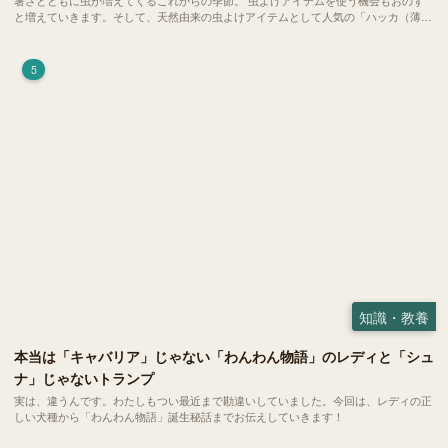
暑さとともに虫が増えてくるこれからの季節。 虫よけアイテムを使う機会もおのず
と増えていきます。そして、天然由来の虫よけアイテムとして人気の「ハッカ（薄
荷）」。 実はこれが ペットの健康には悪影響 だということはご存知ですか？
5
知識・教養
本当は「キャバリア」じゃない「わんわん物語」のレディと「シュ
ナ」じゃないトランプ
実は、違うんです。わたしもつい最近まで勘違いしていました。今回は、レディの正
しい犬種から「わんわん物語」誕生秘話までお伝えしていきます！