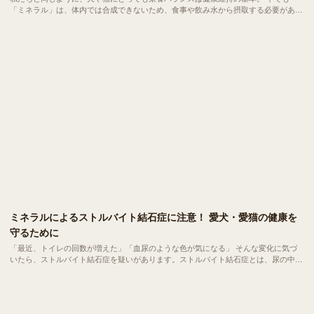
「ミネラル」は、体内では合成できないため、食事や飲み水から摂取する必要がある
重要な栄養素です。 でも、「不足しているかも」と焦って与えすぎてしまうと、か
えって健康を害してしまう可能性も。
ミネラルによるストルバイト結石症に注意！ 愛犬・愛猫の健康を
守るために
「最近、トイレの回数が増えた」「血尿のような色が気になる」 そんな変化に気づ
いたら、ストルバイト結石症を疑いがあります。ストルバイト結石症とは、尿の中に
含まれるミネラルが結晶化して石のようになり、排尿トラブルや膀胱炎を引き起こす
病気のこと。