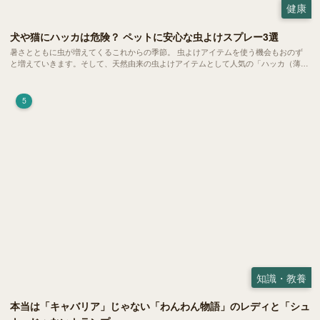
健康
犬や猫にハッカは危険？ ペットに安心な虫よけスプレー3選
暑さとともに虫が増えてくるこれからの季節。 虫よけアイテムを使う機会もおのず
と増えていきます。そして、天然由来の虫よけアイテムとして人気の「ハッカ（薄
荷）」。 実はこれが ペットの健康には悪影響 だということはご存知ですか？
5
知識・教養
本当は「キャバリア」じゃない「わんわん物語」のレディと「シュ