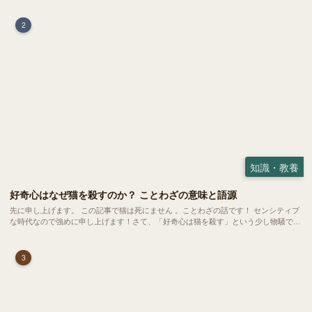
2
知識・教養
好奇心はなぜ猫を殺すのか？ ことわざの意味と語源
先に申し上げます。 この記事で猫は死にません 。ことわざの話です！ センシティブ
な時代なので強めに申し上げます！さて、「好奇心は猫を殺す」という少し物騒で、
どこか皮肉めいたことわざを聞いたことはありますか？
3