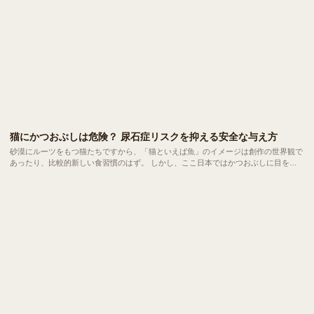
猫にかつおぶしは危険？ 尿石症リスクを抑える安全な与え方
砂漠にルーツをもつ猫たちですから、「猫といえば魚」のイメージは創作の世界観で
あったり、比較的新しい食習慣のはず。 しかし、ここ日本ではかつおぶしに目を光
らせる猫は珍しくありません。今回は、愛猫にかつおぶしを与えるメリットと健康へ
の影響、安全な与え方についてご紹介します。