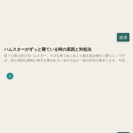
健康
ハムスターがずっと寝ている時の原因と対処法
延々と眠り続けるハムスター。小さな体でぬくぬくと眠る姿は確かに愛らしいです
が、何か深刻な病気に体力を奪われているのではと一抹の不安が過ぎります。今回
は、 ハムスターが寝る時間の正常範囲やぐったりしている場合の見分け方、安心で
きる環境づくり についてご紹介します。
4