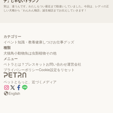
ナ」じゃないトランプ
実は、違うんです。わたしもつい最近まで勘違いしていました。今回は、レディの正
しい犬種から「わんわん物語」誕生秘話までお伝えしていきます！
カテゴリー
イベント
知識・教養
健康
しつけ
お仕事
グッズ
種類
犬
猫
鳥
小動物
魚
は虫類
植物
その他
メニュー
ペトラとは？
プレスキット
お問い合わせ
運営会社
プライバシーポリシー
Cookie設定をリセット
ペットともっと、近づくメディア
English