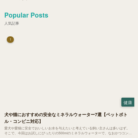
Popular Posts
人気記事
1
健康
犬や猫におすすめの安全なミネラルウォーター7選【ペットボト
ル・コンビニ対応】
愛犬や愛猫に安全でおいしいお水を与えたいと考えている飼い主さんは多いはず。
そこで、今回はお試しにぴったりの500mlのミネラルウォーターで、なおかつコンビ
ニでも購入できる犬や猫にもおすすめなものを厳選してご紹介します！