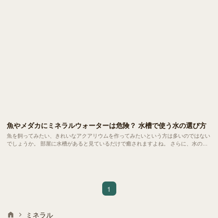
魚やメダカにミネラルウォーターは危険？ 水槽で使う水の選び方
魚を飼ってみたい、きれいなアクアリウムを作ってみたいという方は多いのではない
でしょうか。 部屋に水槽があると見ているだけで癒されますよね。 さらに、水の音
にはストレス解消の効果もあるそう。
1
ミネラル