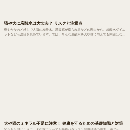
猫や犬に炭酸水は大丈夫？ リスクと注意点
爽やかなのど越しで人気の炭酸水。満腹感が得られるなどの理由から、炭酸水ダイエ
ットなども注目を集めています。では、そんな炭酸水を犬や猫に与えても問題はない
のでしょうか？
犬や猫のミネラル不足に注意！ 健康を守るための基礎知識と対策
私たちと同じように、犬や猫にとっても栄養バランスは健康維持の基本。 中でも