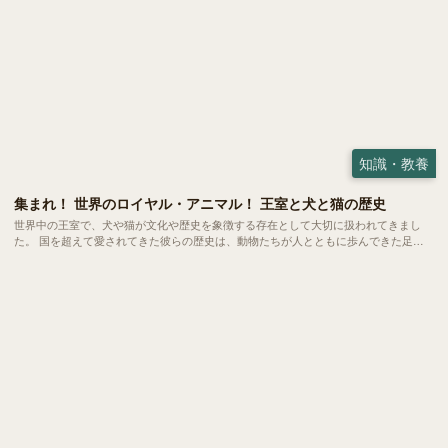
知識・教養
集まれ！ 世界のロイヤル・アニマル！ 王室と犬と猫の歴史
世界中の王室で、犬や猫が文化や歴史を象徴する存在として大切に扱われてきまし
た。 国を超えて愛されてきた彼らの歴史は、動物たちが人とともに歩んできた足跡
がより鮮明に見えてくるようです。今回は各国の王室が迎えてきた犬たち、猫たちか
らその背景にある価値観や文化をみていきましょう。