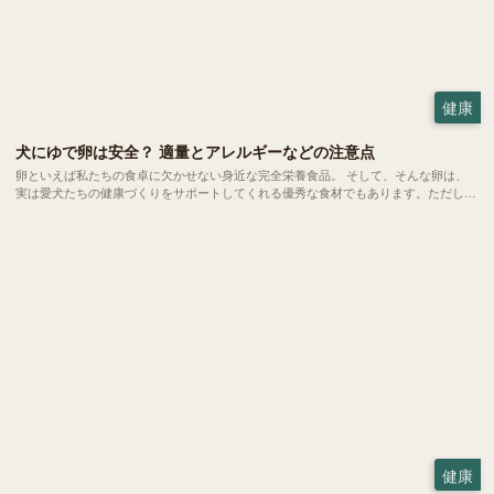
健康
犬にゆで卵は安全？ 適量とアレルギーなどの注意点
卵といえば私たちの食卓に欠かせない身近な完全栄養食品。 そして、そんな卵は、
実は愛犬たちの健康づくりをサポートしてくれる優秀な食材でもあります。ただし、
当然ながら与える量や調理方法にはいくつかの注意ポイントも。今回は、愛犬にゆで
卵を与える際の適量や、気になるアレルギーなどの注意点をご紹介します。
健康