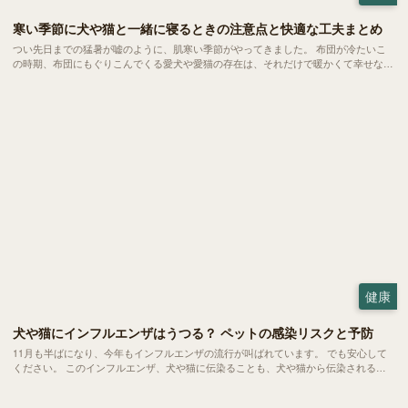
寒い季節に犬や猫と一緒に寝るときの注意点と快適な工夫まとめ
つい先日までの猛暑が嘘のように、肌寒い季節がやってきました。 布団が冷たいこ
の時期、布団にもぐりこんでくる愛犬や愛猫の存在は、それだけで暖かくて幸せな気
持ちになります。でも実は、この「一緒に眠ること」には、いくつか注意しておきた
いポイントがあります。 トラブルや健康面のリスクを知らないまま習慣化してしま
うと、思わぬ問題につながることも。
健康
犬や猫にインフルエンザはうつる？ ペットの感染リスクと予防
11月も半ばになり、今年もインフルエンザの流行が叫ばれています。 でも安心して
ください。 このインフルエンザ、犬や猫に伝染ることも、犬や猫から伝染されるこ
とも基本的にはありません。今回は、人と犬猫たちのインフルエンザの違い、そして
誤解の原因についてご紹介します。