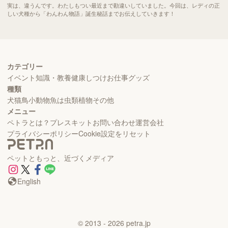
実は、違うんです。わたしもつい最近まで勘違いしていました。今回は、レディの正
しい犬種から「わんわん物語」誕生秘話までお伝えしていきます！
カテゴリー
イベント
知識・教養
健康
しつけ
お仕事
グッズ
種類
犬
猫
鳥
小動物
魚
は虫類
植物
その他
メニュー
ペトラとは？
プレスキット
お問い合わせ
運営会社
プライバシーポリシー
Cookie設定をリセット
ペットともっと、近づくメディア
English
©
2013
- 2026
petra.jp