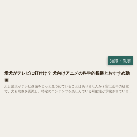
知識・教養
愛犬がテレビに釘付け？ 犬向けアニメの科学的根拠とおすすめ動
画
ふと愛犬がテレビ画面をじっと見つめていることはありませんか？実は近年の研究
で、犬も映像を認識し、特定のコンテンツを楽しんでいる可能性が示唆されていま
す。今回は、犬の視覚特性に基づいた「犬が見やすい映像」の秘密と、世界中で話題
の「犬向けアニメ・動画」を紹介します。