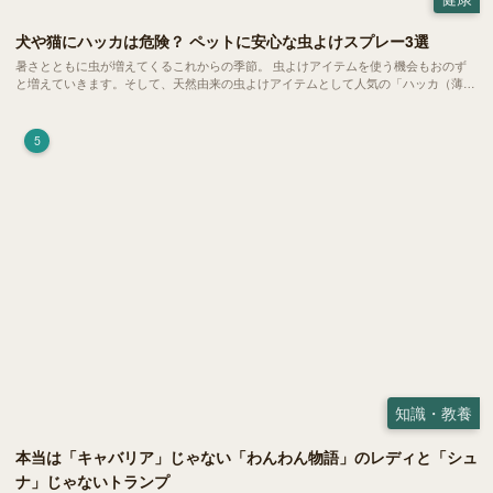
犬や猫にハッカは危険？ ペットに安心な虫よけスプレー3選
暑さとともに虫が増えてくるこれからの季節。 虫よけアイテムを使う機会もおのず
と増えていきます。そして、天然由来の虫よけアイテムとして人気の「ハッカ（薄
荷）」。 実はこれが ペットの健康には悪影響 だということはご存知ですか？
5
知識・教養
本当は「キャバリア」じゃない「わんわん物語」のレディと「シュ
ナ」じゃないトランプ