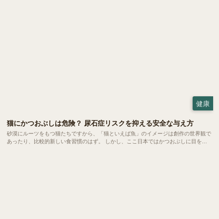
健康
猫にかつおぶしは危険？ 尿石症リスクを抑える安全な与え方
砂漠にルーツをもつ猫たちですから、「猫といえば魚」のイメージは創作の世界観で
あったり、比較的新しい食習慣のはず。 しかし、ここ日本ではかつおぶしに目を光
らせる猫は珍しくありません。今回は、愛猫にかつおぶしを与えるメリットと健康へ
の影響、安全な与え方についてご紹介します。