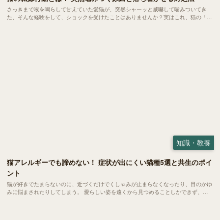
さっきまで喉を鳴らして甘えていた愛猫が、突然シャーッと威嚇して噛みついてき
た、そんな経験をして、ショックを受けたことはありませんか？実はこれ、猫の「転
嫁行動」と呼ばれる心理状態かもしれません。 大好きな飼い主に向けられた理不尽
な怒りに、戸惑う方も多いはず。 今回は、転嫁行動が起きるメカニズムや主な原
因、いざという時の対処法についてご紹介します。
知識・教養
猫アレルギーでも諦めない！ 症状が出にくい猫種5選と共生のポイ
ント
猫が好きでたまらないのに、近づくだけでくしゃみが止まらなくなったり、目のかゆ
みに悩まされたりしてしまう。 愛らしい姿を遠くから見つめることしかできず、や
るせない葛藤を抱えている方は、意外にも少なくありません。 自分は猫アレルギー
だからと、共に暮らす夢を半ば諦めかけている方も多くおられます。