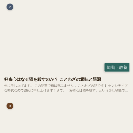
2
知識・教養
好奇心はなぜ猫を殺すのか？ ことわざの意味と語源
先に申し上げます。 この記事で猫は死にません 。ことわざの話です！ センシティブ
な時代なので強めに申し上げます！さて、「好奇心は猫を殺す」という少し物騒で、
どこか皮肉めいたことわざを聞いたことはありますか？
3