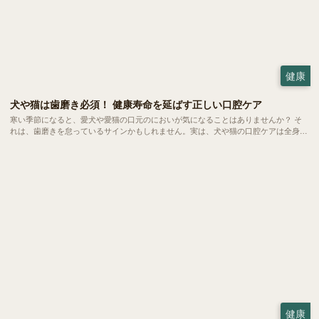
健康
犬や猫は歯磨き必須！ 健康寿命を延ばす正しい口腔ケア
寒い季節になると、愛犬や愛猫の口元のにおいが気になることはありませんか？ そ
れは、歯磨きを怠っているサインかもしれません。実は、犬や猫の口腔ケアは全身の
健康と深く関係する大切な習慣です。 今回は、歯磨きの重要性や理想の頻度、準備
すべき道具、上手な歯磨きの方法などをご紹介します。
健康