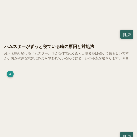
健康
ハムスターがずっと寝ている時の原因と対処法
延々と眠り続けるハムスター。小さな体でぬくぬくと眠る姿は確かに愛らしいです
が、何か深刻な病気に体力を奪われているのではと一抹の不安が過ぎります。今回
は、 ハムスターが寝る時間の正常範囲やぐったりしている場合の見分け方、安心で
きる環境づくり についてご紹介します。
4
健康