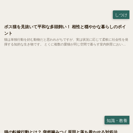
しつけ
ボス猫を見抜いて平和な多頭飼い！ 相性と穏やかな暮らしのポイ
ント
猫は単独行動を好む動物だと思われがちですが、実は状況に応じて柔軟に社会性を発
揮する知的な生き物です。 とくに複数の愛猫が同じ空間で暮らす室内飼育において
は、自然と互いの関係性にルールが生まれ、小さな社会が形成されます。 今回は、
ボス猫の見分け方や多頭飼いにおける相性の考え方について、わかりやすくご紹介し
ます。
知識・教養
猫の転嫁行動とは？ 突然噛みつく原因と落ち着かせる対処法