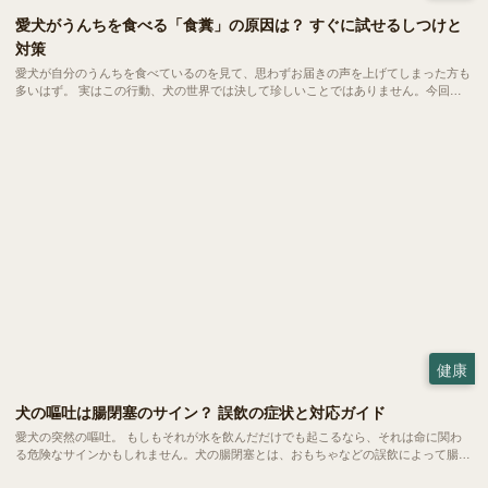
愛犬がうんちを食べる「食糞」の原因は？ すぐに試せるしつけと
対策
愛犬が自分のうんちを食べているのを見て、思わずお届きの声を上げてしまった方も
多いはず。 実はこの行動、犬の世界では決して珍しいことではありません。今回
は、愛犬の健やかな毎日を守るために、今日からできる対策をご紹介します。
健康
犬の嘔吐は腸閉塞のサイン？ 誤飲の症状と対応ガイド
愛犬の突然の嘔吐。 もしもそれが水を飲んだだけでも起こるなら、それは命に関わ
る危険なサインかもしれません。犬の腸閉塞とは、おもちゃなどの誤飲によって腸が
完全に詰まってしまう恐ろしい状態。 一刻を争う事態になりやすいため、飼い主さ