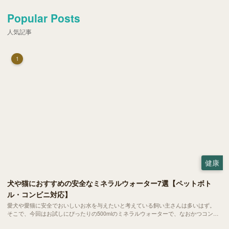
んの素早い判断こそが愛犬の命を救う鍵となります。
Popular Posts
人気記事
1
健康
犬や猫におすすめの安全なミネラルウォーター7選【ペットボト
ル・コンビニ対応】
愛犬や愛猫に安全でおいしいお水を与えたいと考えている飼い主さんは多いはず。
そこで、今回はお試しにぴったりの500mlのミネラルウォーターで、なおかつコンビ
ニでも購入できる犬や猫にもおすすめなものを厳選してご紹介します！