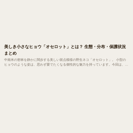
美しき小さなヒョウ「オセロット」とは？ 生態・分布・保護状況
まとめ
中南米の密林を静かに闊歩する美しい斑点模様の野生ネコ「オセロット」。 小型の
ヒョウのような姿は、思わず愛でたくなる個性的な魅力を持っています。今回は、そ
んな知られざるオセロットの特徴や生態、現状などをご紹介します。