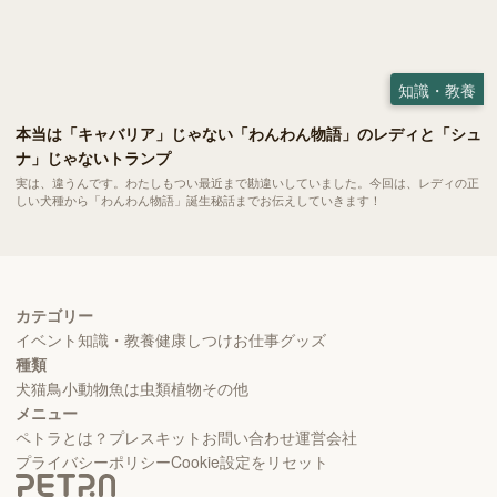
知識・教養
本当は「キャバリア」じゃない「わんわん物語」のレディと「シュ
ナ」じゃないトランプ
実は、違うんです。わたしもつい最近まで勘違いしていました。今回は、レディの正
しい犬種から「わんわん物語」誕生秘話までお伝えしていきます！
カテゴリー
イベント
知識・教養
健康
しつけ
お仕事
グッズ
種類
犬
猫
鳥
小動物
魚
は虫類
植物
その他
メニュー
ペトラとは？
プレスキット
お問い合わせ
運営会社
プライバシーポリシー
Cookie設定をリセット