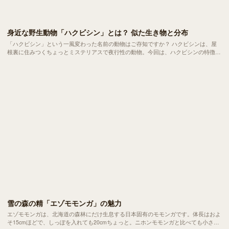
身近な野生動物「ハクビシン」とは？ 似た生き物と分布
「ハクビシン」という一風変わった名前の動物はご存知ですか？ ハクビシンは、屋
根裏に住みつくちょっとミステリアスで夜行性の動物。今回は、ハクビシンの特徴や
似ている動物との違いと日本での分布、さらにペットにできるのかまで詳しくご紹介
します。
雪の森の精「エゾモモンガ」の魅力
エゾモモンガは、北海道の森林にだけ生息する日本固有のモモンガです。体長はおよ
そ15cmほどで、しっぽを入れても20cmちょっと。ニホンモモンガと比べても小さな