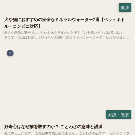
健康
犬や猫におすすめの安全なミネラルウォーター7選【ペットボト
ル・コンビニ対応】
愛犬や愛猫に安全でおいしいお水を与えたいと考えている飼い主さんは多いはず。
そこで、今回はお試しにぴったりの500mlのミネラルウォーターで、なおかつコンビ
ニでも購入できる犬や猫にもおすすめなものを厳選してご紹介します！
2
知識・教養
好奇心はなぜ猫を殺すのか？ ことわざの意味と語源
先に申し上げます。 この記事で猫は死にません 。ことわざの話です！ センシティブ