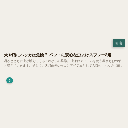
健康
犬や猫にハッカは危険？ ペットに安心な虫よけスプレー3選
暑さとともに虫が増えてくるこれからの季節。 虫よけアイテムを使う機会もおのず
と増えていきます。そして、天然由来の虫よけアイテムとして人気の「ハッカ（薄
荷）」。 実はこれが ペットの健康には悪影響 だということはご存知ですか？
5