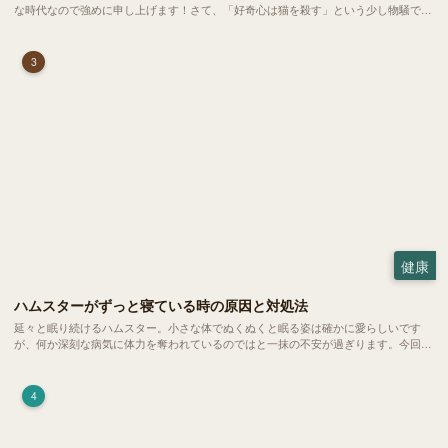
な時代なので強めに申し上げます！さて、「好奇心は猫を殺す」という少し物騒で、
どこか皮肉めいたことわざを聞いたことはありますか？
3
健康
ハムスターがずっと寝ている時の原因と対処法
延々と眠り続けるハムスター。小さな体でぬくぬくと眠る姿は確かに愛らしいです
が、何か深刻な病気に体力を奪われているのではと一抹の不安が過ぎります。今回
は、 ハムスターが寝る時間の正常範囲やぐったりしている場合の見分け方、安心で
きる環境づくり についてご紹介します。
4