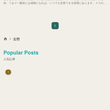
休。つまり一般的には成猫になれば、いつでも交尾できる状態にあります。メスの場
合は春と秋が多いと言われるのは成猫になる時期が1年で、そのうち子育てをしやす
い時期が秋のはじめに子供を生んで、真冬にある程度の大きさで越冬をさせるか、春
先に子供を生んで、夏場の酷暑をある程度のこの子の成長で乗り切るかといった、生
物上の本能によるものだと思います。
1
去勢
Popular Posts
人気記事
1