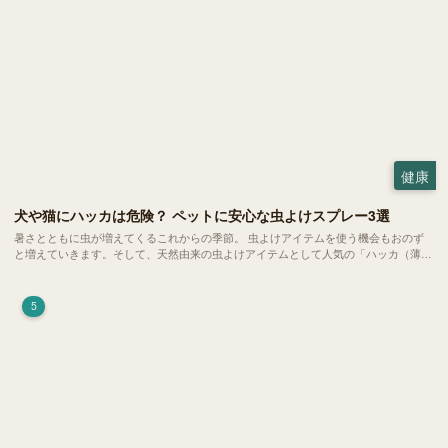
健康
犬や猫にハッカは危険？ ペットに安心な虫よけスプレー3選
暑さとともに虫が増えてくるこれからの季節。 虫よけアイテムを使う機会もおのず
と増えていきます。そして、天然由来の虫よけアイテムとして人気の「ハッカ（薄
荷）」。 実はこれが ペットの健康には悪影響 だということはご存知ですか？
5