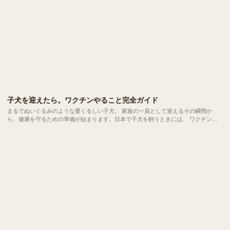
子犬を迎えたら。ワクチンやること完全ガイド
まるでぬいぐるみのような愛くるしい子犬。 家族の一員として迎えるその瞬間か
ら、健康を守るための準備が始まります。日本で子犬を飼うときには、 ワクチン接
種・寄生虫対策・健康診断・登録手続きなど多くのケアが必要 になります。