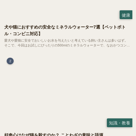
健康
犬や猫におすすめの安全なミネラルウォーター7選【ペットボト
ル・コンビニ対応】
愛犬や愛猫に安全でおいしいお水を与えたいと考えている飼い主さんは多いはず。
そこで、今回はお試しにぴったりの500mlのミネラルウォーターで、なおかつコンビ
ニでも購入できる犬や猫にもおすすめなものを厳選してご紹介します！
2
知識・教養
好奇心はなぜ猫を殺すのか？ ことわざの意味と語源