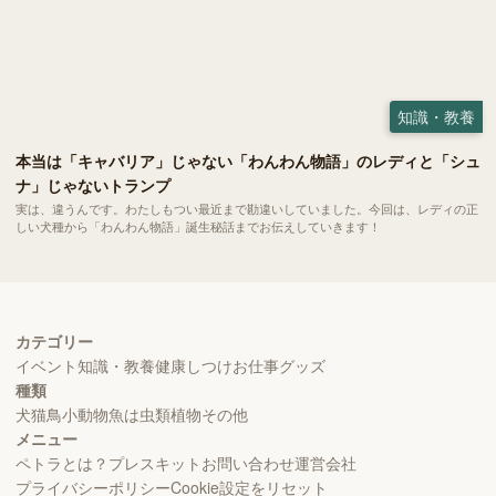
知識・教養
本当は「キャバリア」じゃない「わんわん物語」のレディと「シュ
ナ」じゃないトランプ
実は、違うんです。わたしもつい最近まで勘違いしていました。今回は、レディの正
しい犬種から「わんわん物語」誕生秘話までお伝えしていきます！
カテゴリー
イベント
知識・教養
健康
しつけ
お仕事
グッズ
種類
犬
猫
鳥
小動物
魚
は虫類
植物
その他
メニュー
ペトラとは？
プレスキット
お問い合わせ
運営会社
プライバシーポリシー
Cookie設定をリセット