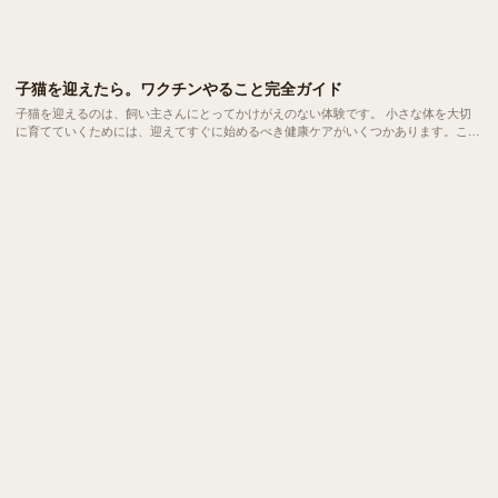
子猫を迎えたら。ワクチンやること完全ガイド
子猫を迎えるのは、飼い主さんにとってかけがえのない体験です。 小さな体を大切
に育てていくためには、迎えてすぐに始めるべき健康ケアがいくつかあります。ここ
では、日本で子猫を飼うときに必要になるワクチン、診察、予防ケアなどを一通りご
紹介します。