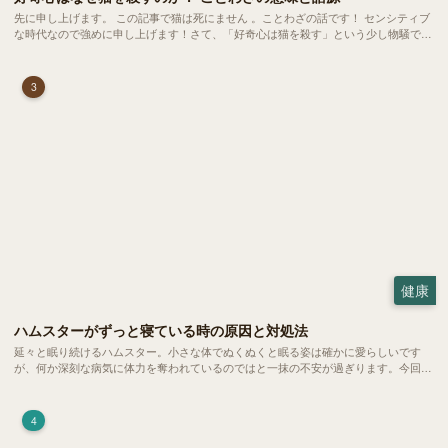
先に申し上げます。 この記事で猫は死にません 。ことわざの話です！ センシティブ
な時代なので強めに申し上げます！さて、「好奇心は猫を殺す」という少し物騒で、
どこか皮肉めいたことわざを聞いたことはありますか？
3
健康
ハムスターがずっと寝ている時の原因と対処法
延々と眠り続けるハムスター。小さな体でぬくぬくと眠る姿は確かに愛らしいです
が、何か深刻な病気に体力を奪われているのではと一抹の不安が過ぎります。今回
は、 ハムスターが寝る時間の正常範囲やぐったりしている場合の見分け方、安心で
きる環境づくり についてご紹介します。
4