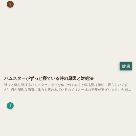
3
健康
ハムスターがずっと寝ている時の原因と対処法
延々と眠り続けるハムスター。小さな体でぬくぬくと眠る姿は確かに愛らしいです
が、何か深刻な病気に体力を奪われているのではと一抹の不安が過ぎります。今回
は、 ハムスターが寝る時間の正常範囲やぐったりしている場合の見分け方、安心で
きる環境づくり についてご紹介します。
4