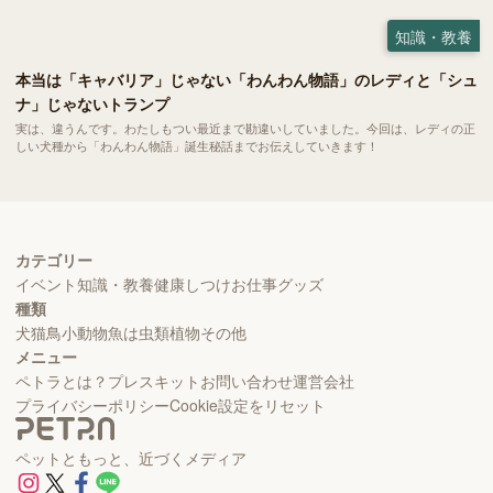
知識・教養
本当は「キャバリア」じゃない「わんわん物語」のレディと「シュ
ナ」じゃないトランプ
実は、違うんです。わたしもつい最近まで勘違いしていました。今回は、レディの正
しい犬種から「わんわん物語」誕生秘話までお伝えしていきます！
カテゴリー
イベント
知識・教養
健康
しつけ
お仕事
グッズ
種類
犬
猫
鳥
小動物
魚
は虫類
植物
その他
メニュー
ペトラとは？
プレスキット
お問い合わせ
運営会社
プライバシーポリシー
Cookie設定をリセット
ペットともっと、近づくメディア