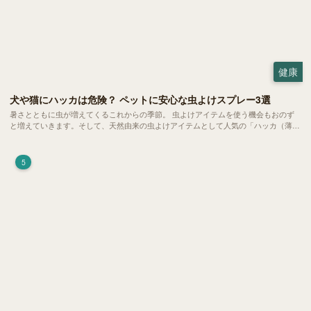
健康
犬や猫にハッカは危険？ ペットに安心な虫よけスプレー3選
暑さとともに虫が増えてくるこれからの季節。 虫よけアイテムを使う機会もおのず
と増えていきます。そして、天然由来の虫よけアイテムとして人気の「ハッカ（薄
荷）」。 実はこれが ペットの健康には悪影響 だということはご存知ですか？
5