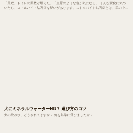
「最近、トイレの回数が増えた」「血尿のような色が気になる」 そんな変化に気づ
いたら、ストルバイト結石症を疑いがあります。ストルバイト結石症とは、尿の中に
含まれるミネラルが結晶化して石のようになり、排尿トラブルや膀胱炎を引き起こす
病気のこと。
犬にミネラルウォーターNG？ 選び方のコツ
犬の飲み水、どうされてますか？ 何を基準に選びましたか？