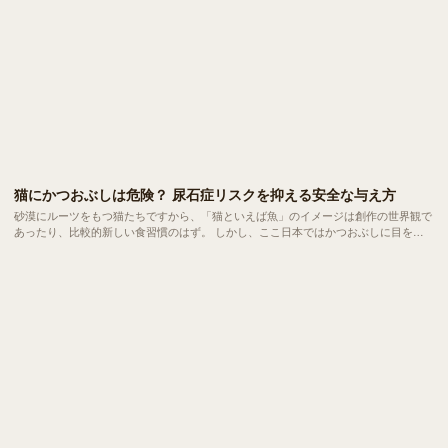
猫にかつおぶしは危険？ 尿石症リスクを抑える安全な与え方
砂漠にルーツをもつ猫たちですから、「猫といえば魚」のイメージは創作の世界観で
あったり、比較的新しい食習慣のはず。 しかし、ここ日本ではかつおぶしに目を光
らせる猫は珍しくありません。今回は、愛猫にかつおぶしを与えるメリットと健康へ
の影響、安全な与え方についてご紹介します。