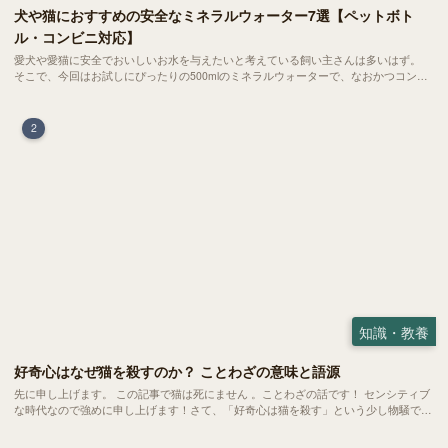
犬や猫におすすめの安全なミネラルウォーター7選【ペットボト
ル・コンビニ対応】
愛犬や愛猫に安全でおいしいお水を与えたいと考えている飼い主さんは多いはず。
そこで、今回はお試しにぴったりの500mlのミネラルウォーターで、なおかつコンビ
ニでも購入できる犬や猫にもおすすめなものを厳選してご紹介します！
2
知識・教養
好奇心はなぜ猫を殺すのか？ ことわざの意味と語源
先に申し上げます。 この記事で猫は死にません 。ことわざの話です！ センシティブ
な時代なので強めに申し上げます！さて、「好奇心は猫を殺す」という少し物騒で、
どこか皮肉めいたことわざを聞いたことはありますか？