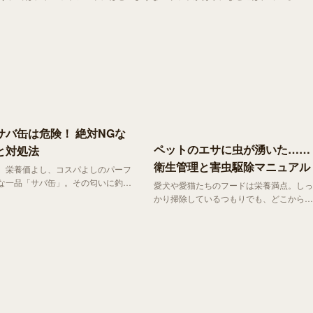
サバ缶は危険！ 絶対NGな
ペットのエサに虫が湧いた……
と対処法
衛生管理と害虫駆除マニュアル
、栄養価よし、コスパよしのパーフ
な一品「サバ缶」。その匂いに釣ら
愛犬や愛猫たちのフードは栄養満点。しっ
ってきた愛猫についつい与えてしま
かり掃除しているつもりでも、どこからか
なる気持ちもわかります。
虫が湧いてしまうことがあります。そんな
とき、どう掃除をしたら効果的なのか？放
置すると起こる最悪の事態は？今回はこれ
らについて詳しく解説していきます。