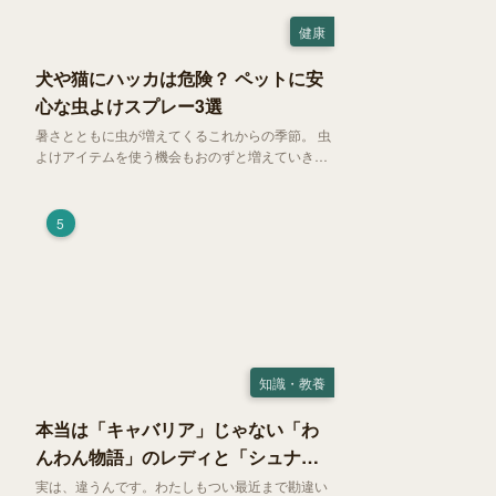
健康
犬や猫にハッカは危険？ ペットに安
心な虫よけスプレー3選
暑さとともに虫が増えてくるこれからの季節。 虫
よけアイテムを使う機会もおのずと増えていきま
す。そして、天然由来の虫よけアイテムとして人
気の「ハッカ（薄荷）」。 実はこれが ペットの
健康には悪影響 だということはご存知ですか？
5
知識・教養
本当は「キャバリア」じゃない「わ
んわん物語」のレディと「シュナ」
じゃないトランプ
実は、違うんです。わたしもつい最近まで勘違い