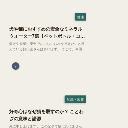
健康
犬や猫におすすめの安全なミネラル
ウォーター7選【ペットボトル・コン
ビニ対応】
愛犬や愛猫に安全でおいしいお水を与えたいと考
えている飼い主さんは多いはず。 そこで、今回は
お試しにぴったりの500mlのミネラルウォーター
で、なおかつコンビニでも購入できる犬や猫にも
おすすめなものを厳選してご紹介します！
2
知識・教養
好奇心はなぜ猫を殺すのか？ ことわ
ざの意味と語源
先に申し上げます。 この記事で猫は死にません