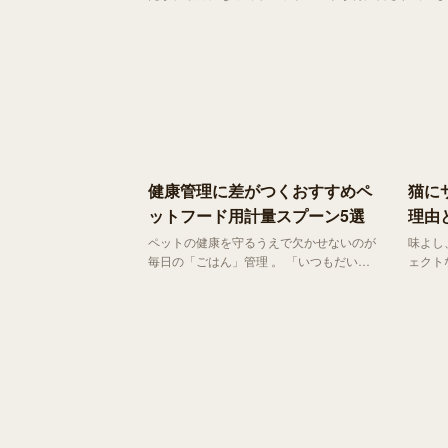
しょうか？
健康管理に差がつくおすすめペ
猫に
ットフード用計量スプーン5選
理由
ペットの健康を守るうえで欠かせないのが
味よし
毎日の「ごはん」管理 。 「いつもだいた
ェクト
いこのくらい」と感覚的に与えていません
れてや
か？実はその「なんとなく」が、肥満や体
いたく
調不良の原因になってしまうこともありま
す。