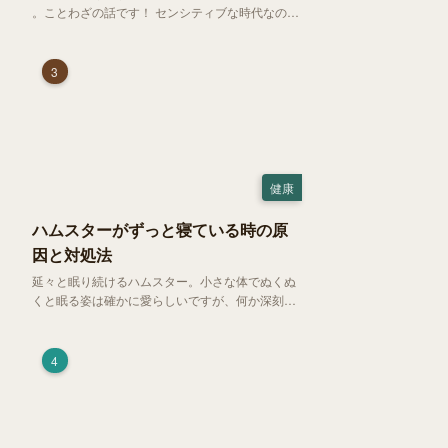
。ことわざの話です！ センシティブな時代なので
強めに申し上げます！さて、「好奇心は猫を殺
す」という少し物騒で、どこか皮肉めいたことわ
ざを聞いたことはありますか？
3
健康
ハムスターがずっと寝ている時の原
因と対処法
延々と眠り続けるハムスター。小さな体でぬくぬ
くと眠る姿は確かに愛らしいですが、何か深刻な
病気に体力を奪われているのではと一抹の不安が
過ぎります。今回は、 ハムスターが寝る時間の正
常範囲やぐったりしている場合の見分け方、安心
4
できる環境づくり についてご紹介します。