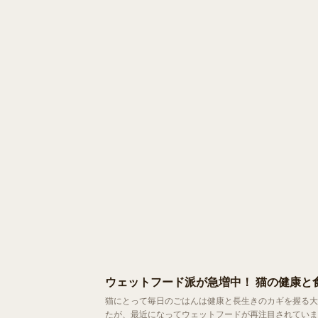
ウェットフード派が急増中！ 猫の健康と
猫にとって毎日のごはんは健康と長生きのカギを握る大切な要素。 これまで利便性やコストの面でドライフードが
たが、最近になってウェットフードが再注目されていま