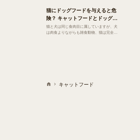
猫にドッグフードを与えると危
険？ キャットフードとドッグフ
ードの違い
猫と犬は同じ食肉目に属していますが、犬
は肉食よりながらも雑食動物、猫は完全な
肉食動物です。この違いは大きく、犬は穀
物などの植物性の栄養を分解し吸収するこ
とができますが、猫は植物性の栄養素のほ
とんどを利用する事ができません。
キャットフード