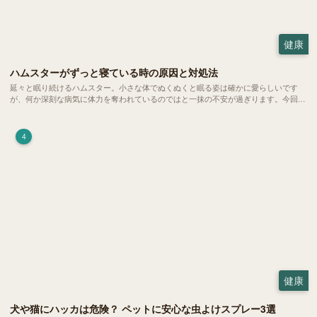
健康
ハムスターがずっと寝ている時の原因と対処法
延々と眠り続けるハムスター。小さな体でぬくぬくと眠る姿は確かに愛らしいです
が、何か深刻な病気に体力を奪われているのではと一抹の不安が過ぎります。今回
は、 ハムスターが寝る時間の正常範囲やぐったりしている場合の見分け方、安心で
きる環境づくり についてご紹介します。
4
健康
犬や猫にハッカは危険？ ペットに安心な虫よけスプレー3選