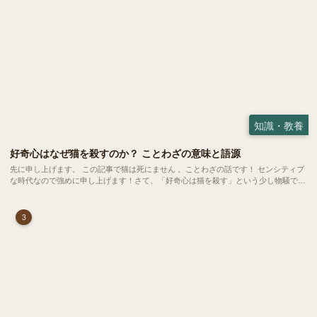
知識・教養
好奇心はなぜ猫を殺すのか？ ことわざの意味と語源
先に申し上げます。 この記事で猫は死にません 。ことわざの話です！ センシティブ
な時代なので強めに申し上げます！さて、「好奇心は猫を殺す」という少し物騒で、
どこか皮肉めいたことわざを聞いたことはありますか？
3