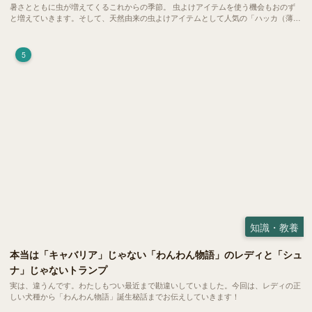
暑さとともに虫が増えてくるこれからの季節。 虫よけアイテムを使う機会もおのず
と増えていきます。そして、天然由来の虫よけアイテムとして人気の「ハッカ（薄
荷）」。 実はこれが ペットの健康には悪影響 だということはご存知ですか？
5
知識・教養
本当は「キャバリア」じゃない「わんわん物語」のレディと「シュ
ナ」じゃないトランプ
実は、違うんです。わたしもつい最近まで勘違いしていました。今回は、レディの正
しい犬種から「わんわん物語」誕生秘話までお伝えしていきます！