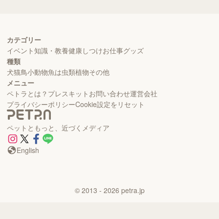
カテゴリー
イベント
知識・教養
健康
しつけ
お仕事
グッズ
種類
犬
猫
鳥
小動物
魚
は虫類
植物
その他
メニュー
ペトラとは？
プレスキット
お問い合わせ
運営会社
プライバシーポリシー
Cookie設定をリセット
ペットともっと、近づくメディア
English
©
2013
- 2026
petra.jp