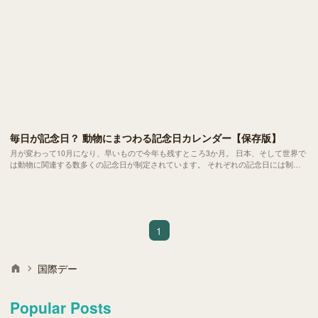
毎日が記念日？ 動物にまつわる記念日カレンダー【保存版】
月が変わって10月になり、早いもので今年も残すところ3か月。 日本、そして世界で
は動物に関連する数多くの記念日が制定されています。 それぞれの記念日には制定
の経緯や日付に込められた意味があり、動物福祉や環境保全を考えるきっかけにもな
ります。
1
国際デー
Popular Posts