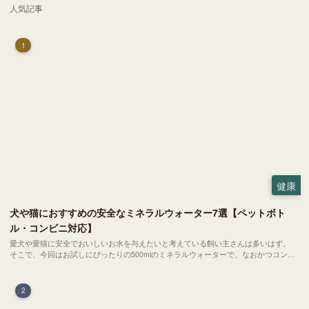
人気記事
1
健康
犬や猫におすすめの安全なミネラルウォーター7選【ペットボト
ル・コンビニ対応】
愛犬や愛猫に安全でおいしいお水を与えたいと考えている飼い主さんは多いはず。
そこで、今回はお試しにぴったりの500mlのミネラルウォーターで、なおかつコンビ
ニでも購入できる犬や猫にもおすすめなものを厳選してご紹介します！
2