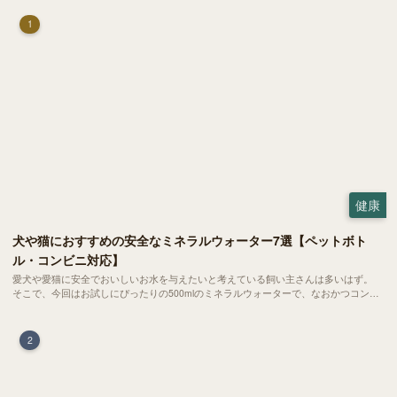
1
健康
犬や猫におすすめの安全なミネラルウォーター7選【ペットボト
ル・コンビニ対応】
愛犬や愛猫に安全でおいしいお水を与えたいと考えている飼い主さんは多いはず。
そこで、今回はお試しにぴったりの500mlのミネラルウォーターで、なおかつコンビ
ニでも購入できる犬や猫にもおすすめなものを厳選してご紹介します！
2