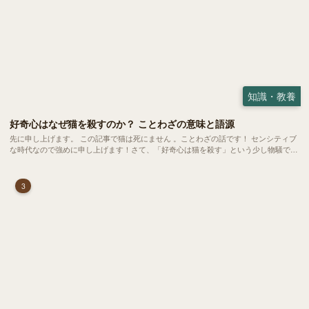
知識・教養
好奇心はなぜ猫を殺すのか？ ことわざの意味と語源
先に申し上げます。 この記事で猫は死にません 。ことわざの話です！ センシティブ
な時代なので強めに申し上げます！さて、「好奇心は猫を殺す」という少し物騒で、
どこか皮肉めいたことわざを聞いたことはありますか？
3