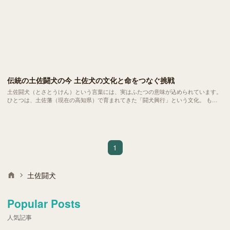
伝統の土佐闘犬の今 土佐犬の文化と命をつなぐ挑戦
土佐闘犬（とさとうけん）という言葉には、実はふたつの意味が込められています。
ひとつは、土佐藩（現在の高知県）で育まれてきた「闘犬興行」という文化。 もう
ひとつは、そこから生まれた大型犬種「土佐犬（Tosa）」という犬種そのものです。
1
土佐闘犬
Popular Posts
人気記事