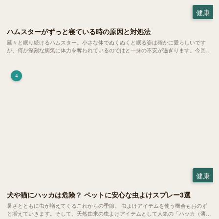
健康
ハムスターがずっと寝ている時の原因と対処法
延々と眠り続けるハムスター。小さな体でぬくぬくと眠る姿は確かに愛らしいです
が、何か深刻な病気に体力を奪われているのではと一抹の不安が過ぎります。今回
は、 ハムスターが寝る時間の正常範囲やぐったりしている場合の見分け方、安心で
きる環境づくり についてご紹介します。
4
健康
犬や猫にハッカは危険？ ペットに安心な虫よけスプレー3選
暑さとともに虫が増えてくるこれからの季節。 虫よけアイテムを使う機会もおのず
と増えていきます。そして、天然由来の虫よけアイテムとして人気の「ハッカ（薄