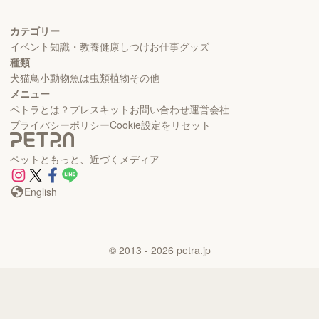
カテゴリー
イベント
知識・教養
健康
しつけ
お仕事
グッズ
種類
犬
猫
鳥
小動物
魚
は虫類
植物
その他
メニュー
ペトラとは？
プレスキット
お問い合わせ
運営会社
プライバシーポリシー
Cookie設定をリセット
ペットともっと、近づくメディア
English
©
2013
- 2026
petra.jp