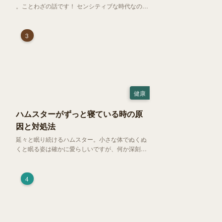
。ことわざの話です！ センシティブな時代なので
強めに申し上げます！さて、「好奇心は猫を殺
す」という少し物騒で、どこか皮肉めいたことわ
ざを聞いたことはありますか？
3
健康
ハムスターがずっと寝ている時の原
因と対処法
延々と眠り続けるハムスター。小さな体でぬくぬ
くと眠る姿は確かに愛らしいですが、何か深刻な
病気に体力を奪われているのではと一抹の不安が
過ぎります。今回は、 ハムスターが寝る時間の正
常範囲やぐったりしている場合の見分け方、安心
4
できる環境づくり についてご紹介します。