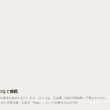
つなぐ挑戦
の意味が込められています。ひとつは、土佐藩（現在の高知県）で育まれてきた
つは、そこから生まれた大型犬種「土佐犬（Tosa）」という犬種そのものです。