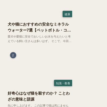
健康
犬や猫におすすめの安全なミネラル
ウォーター7選【ペットボトル・コン
ビニ対応】
愛犬や愛猫に安全でおいしいお水を与えたいと考
えている飼い主さんは多いはず。 そこで、今回は
お試しにぴったりの500mlのミネラルウォーター
で、なおかつコンビニでも購入できる犬や猫にも
おすすめなものを厳選してご紹介します！
2
知識・教養
好奇心はなぜ猫を殺すのか？ ことわ
ざの意味と語源
先に申し上げます。 この記事で猫は死にません