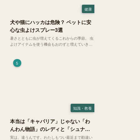
健康
犬や猫にハッカは危険？ ペットに安
心な虫よけスプレー3選
暑さとともに虫が増えてくるこれからの季節。 虫
よけアイテムを使う機会もおのずと増えていきま
す。そして、天然由来の虫よけアイテムとして人
気の「ハッカ（薄荷）」。 実はこれが ペットの
健康には悪影響 だということはご存知ですか？
5
知識・教養
本当は「キャバリア」じゃない「わ
んわん物語」のレディと「シュナ」
じゃないトランプ
実は、違うんです。わたしもつい最近まで勘違い