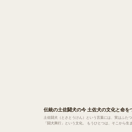
伝統の土佐闘犬の今 土佐犬の文化と命を
土佐闘犬（とさとうけん）という言葉には、実はふたつ
「闘犬興行」という文化。 もうひと