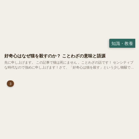
知識・教養
好奇心はなぜ猫を殺すのか？ ことわざの意味と語源
先に申し上げます。 この記事で猫は死にません 。ことわざの話です！ センシティブ
な時代なので強めに申し上げます！さて、「好奇心は猫を殺す」という少し物騒で、
どこか皮肉めいたことわざを聞いたことはありますか？
3