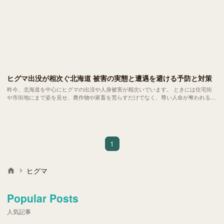
ヒグマ出没が相次ぐ北海道 被害の実態と遭遇を避ける予防と対策
昨今、北海道を中心にヒグマの出没や人身被害が相次いでいます。 ときには住宅街
や市街地にまで姿を見せ、農作物や家畜を荒らすだけでなく、尊い人命が奪われるケ
ースも報告されています。先日、北海道・知床半島の羅臼岳で登山中の男性がヒグマ
に襲われて死亡する痛ましい事故がありました。
1
ヒグマ
Popular Posts
人気記事