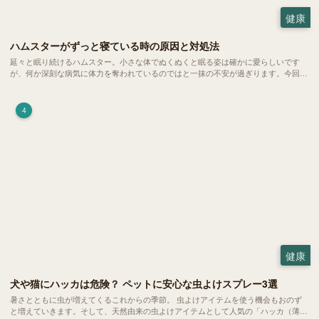
健康
ハムスターがずっと寝ている時の原因と対処法
延々と眠り続けるハムスター。小さな体でぬくぬくと眠る姿は確かに愛らしいです
が、何か深刻な病気に体力を奪われているのではと一抹の不安が過ぎります。今回
は、 ハムスターが寝る時間の正常範囲やぐったりしている場合の見分け方、安心で
きる環境づくり についてご紹介します。
4
健康
犬や猫にハッカは危険？ ペットに安心な虫よけスプレー3選
暑さとともに虫が増えてくるこれからの季節。 虫よけアイテムを使う機会もおのず
と増えていきます。そして、天然由来の虫よけアイテムとして人気の「ハッカ（薄