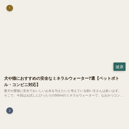
1
健康
犬や猫におすすめの安全なミネラルウォーター7選【ペットボト
ル・コンビニ対応】
愛犬や愛猫に安全でおいしいお水を与えたいと考えている飼い主さんは多いはず。
そこで、今回はお試しにぴったりの500mlのミネラルウォーターで、なおかつコンビ
ニでも購入できる犬や猫にもおすすめなものを厳選してご紹介します！
2