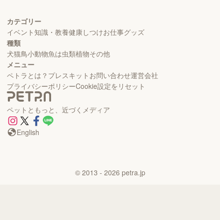
カテゴリー
イベント
知識・教養
健康
しつけ
お仕事
グッズ
種類
犬
猫
鳥
小動物
魚
は虫類
植物
その他
メニュー
ペトラとは？
プレスキット
お問い合わせ
運営会社
プライバシーポリシー
Cookie設定をリセット
ペットともっと、近づくメディア
English
©
2013
- 2026
petra.jp