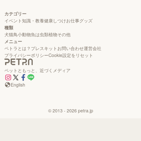
カテゴリー
イベント
知識・教養
健康
しつけ
お仕事
グッズ
種類
犬
猫
鳥
小動物
魚
は虫類
植物
その他
メニュー
ペトラとは？
プレスキット
お問い合わせ
運営会社
プライバシーポリシー
Cookie設定をリセット
ペットともっと、近づくメディア
English
©
2013
- 2026
petra.jp