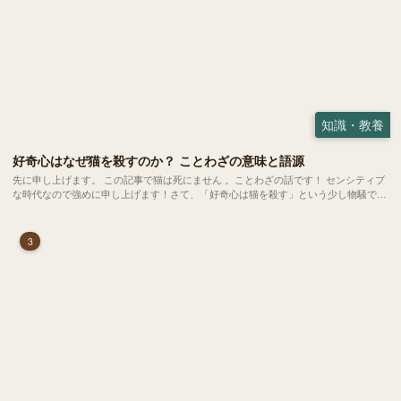
知識・教養
好奇心はなぜ猫を殺すのか？ ことわざの意味と語源
先に申し上げます。 この記事で猫は死にません 。ことわざの話です！ センシティブ
な時代なので強めに申し上げます！さて、「好奇心は猫を殺す」という少し物騒で、
どこか皮肉めいたことわざを聞いたことはありますか？
3