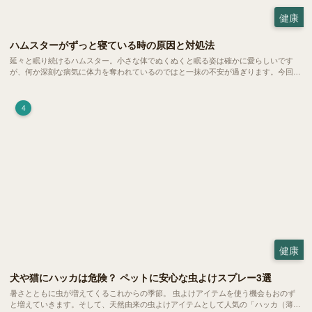
健康
ハムスターがずっと寝ている時の原因と対処法
延々と眠り続けるハムスター。小さな体でぬくぬくと眠る姿は確かに愛らしいです
が、何か深刻な病気に体力を奪われているのではと一抹の不安が過ぎります。今回
は、 ハムスターが寝る時間の正常範囲やぐったりしている場合の見分け方、安心で
きる環境づくり についてご紹介します。
4
健康
犬や猫にハッカは危険？ ペットに安心な虫よけスプレー3選
暑さとともに虫が増えてくるこれからの季節。 虫よけアイテムを使う機会もおのず
と増えていきます。そして、天然由来の虫よけアイテムとして人気の「ハッカ（薄