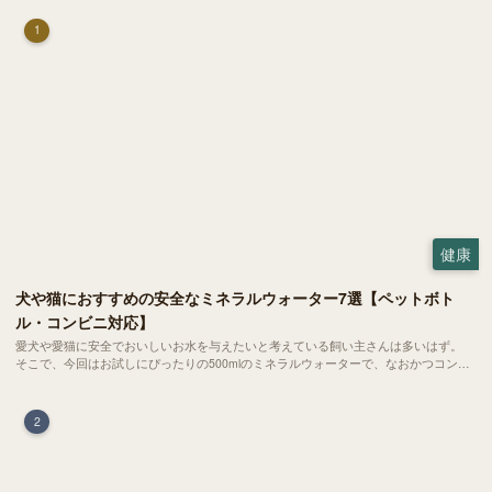
1
健康
犬や猫におすすめの安全なミネラルウォーター7選【ペットボト
ル・コンビニ対応】
愛犬や愛猫に安全でおいしいお水を与えたいと考えている飼い主さんは多いはず。
そこで、今回はお試しにぴったりの500mlのミネラルウォーターで、なおかつコンビ
ニでも購入できる犬や猫にもおすすめなものを厳選してご紹介します！
2