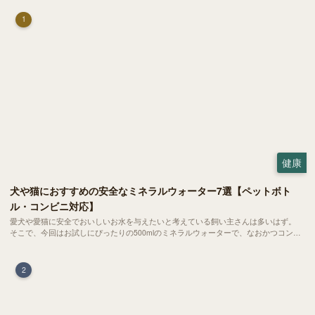
1
健康
犬や猫におすすめの安全なミネラルウォーター7選【ペットボト
ル・コンビニ対応】
愛犬や愛猫に安全でおいしいお水を与えたいと考えている飼い主さんは多いはず。
そこで、今回はお試しにぴったりの500mlのミネラルウォーターで、なおかつコンビ
ニでも購入できる犬や猫にもおすすめなものを厳選してご紹介します！
2