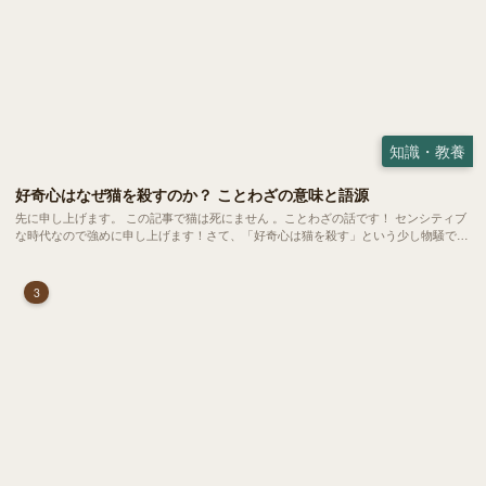
知識・教養
好奇心はなぜ猫を殺すのか？ ことわざの意味と語源
先に申し上げます。 この記事で猫は死にません 。ことわざの話です！ センシティブ
な時代なので強めに申し上げます！さて、「好奇心は猫を殺す」という少し物騒で、
どこか皮肉めいたことわざを聞いたことはありますか？
3