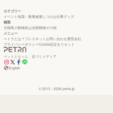
カテゴリー
イベント
知識・教養
健康
しつけ
お仕事
グッズ
種類
犬
猫
鳥
小動物
魚
は虫類
植物
その他
メニュー
ペトラとは？
プレスキット
お問い合わせ
運営会社
プライバシーポリシー
Cookie設定をリセット
ペットともっと、近づくメディア
English
©
2013
- 2026
petra.jp