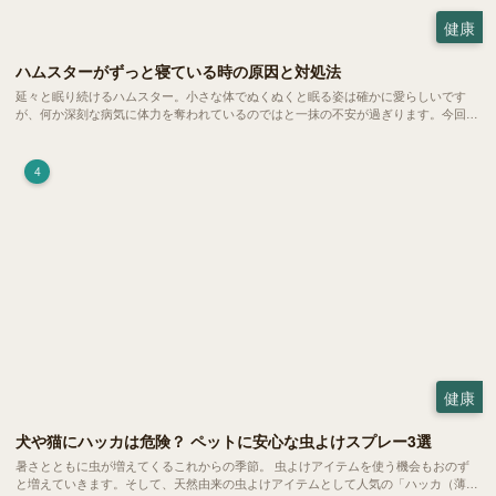
健康
ハムスターがずっと寝ている時の原因と対処法
延々と眠り続けるハムスター。小さな体でぬくぬくと眠る姿は確かに愛らしいです
が、何か深刻な病気に体力を奪われているのではと一抹の不安が過ぎります。今回
は、 ハムスターが寝る時間の正常範囲やぐったりしている場合の見分け方、安心で
きる環境づくり についてご紹介します。
4
健康
犬や猫にハッカは危険？ ペットに安心な虫よけスプレー3選
暑さとともに虫が増えてくるこれからの季節。 虫よけアイテムを使う機会もおのず
と増えていきます。そして、天然由来の虫よけアイテムとして人気の「ハッカ（薄