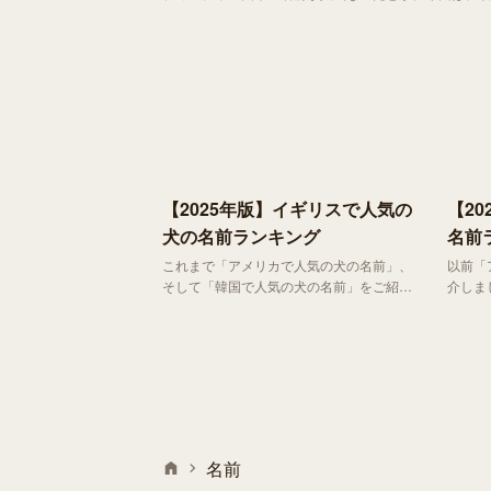
録犬 約34.1万頭が対象）をもとに、ドイツで人気の
【2025年版】イギリスで人気の
【2
犬の名前ランキング
名前
これまで「アメリカで人気の犬の名前」、
以前「
そして「韓国で人気の犬の名前」をご紹介
介しま
してきました。今回は、イギリス最大級の
国では
保護団体「Dogs Trust」が実施した37万人
のでし
以上の飼い主と43万頭の犬を対象に調査
「vis
「National Dog Survey 2024」 の結果を
の犬た
もとに、イギリスで人気の犬の名前ランキ
人気の
ングをご紹介します。
名前