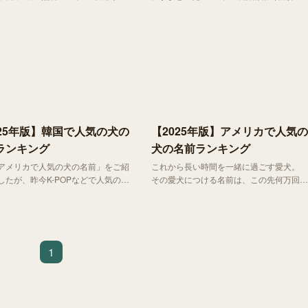
犬の名前ランキングをご紹介します。
025年版】韓国で人気の犬の
【2025年版】アメリカで人気の
ランキング
犬の名前ランキング
アメリカで人気の犬の名前」をご紹
これから長い時間を一緒に過ごす愛犬。
したが、昨今K-POPなどで人気の韓
その愛犬につける名前は、この先何万回も
どのような名前が人気を集めている
口にする、何よりも特別なものになるはず
ょう。今回は、韓国のメディア
です。今回はアメリカン・ケネル・クラブ
ualdive」で昨年紹介された、 ソウル
が発表した2024年にもっとも人気を集め
ち10万頭以上を対象に調査された
た犬の名前のランキングをご紹介します。
犬の名前をご紹介します。
1