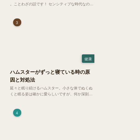
。ことわざの話です！ センシティブな時代なので
強めに申し上げます！さて、「好奇心は猫を殺
す」という少し物騒で、どこか皮肉めいたことわ
ざを聞いたことはありますか？
3
健康
ハムスターがずっと寝ている時の原
因と対処法
延々と眠り続けるハムスター。小さな体でぬくぬ
くと眠る姿は確かに愛らしいですが、何か深刻な
病気に体力を奪われているのではと一抹の不安が
過ぎります。今回は、 ハムスターが寝る時間の正
常範囲やぐったりしている場合の見分け方、安心
4
できる環境づくり についてご紹介します。