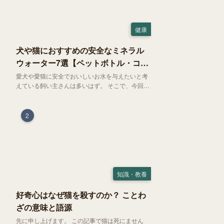
健康
犬や猫におすすめの安全なミネラル
ウォーター7選【ペットボトル・コン
ビニ対応】
愛犬や愛猫に安全でおいしいお水を与えたいと考
えている飼い主さんは多いはず。 そこで、今回は
お試しにぴったりの500mlのミネラルウォーター
で、なおかつコンビニでも購入できる犬や猫にも
おすすめなものを厳選してご紹介します！
2
知識・教養
好奇心はなぜ猫を殺すのか？ ことわ
ざの意味と語源
先に申し上げます。 この記事で猫は死にません