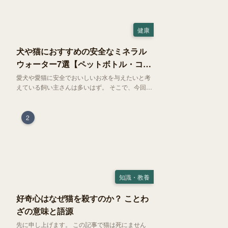
健康
犬や猫におすすめの安全なミネラル
ウォーター7選【ペットボトル・コン
ビニ対応】
愛犬や愛猫に安全でおいしいお水を与えたいと考
えている飼い主さんは多いはず。 そこで、今回は
お試しにぴったりの500mlのミネラルウォーター
で、なおかつコンビニでも購入できる犬や猫にも
おすすめなものを厳選してご紹介します！
2
知識・教養
好奇心はなぜ猫を殺すのか？ ことわ
ざの意味と語源
先に申し上げます。 この記事で猫は死にません