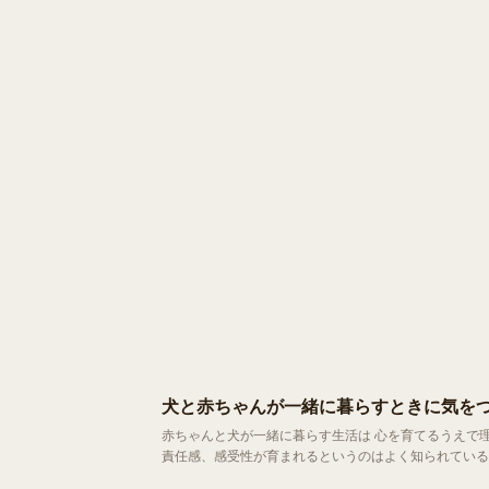
犬と赤ちゃんが一緒に暮らすときに気を
赤ちゃんと犬が一緒に暮らす生活は 心を育てるうえで
責任感、感受性が育まれるというのはよく知られている話です。 テレビCMやドラマで、赤ちゃんと犬が仲良く寄り
こんな風に暮らせたら素敵だな」と感じたことのある方