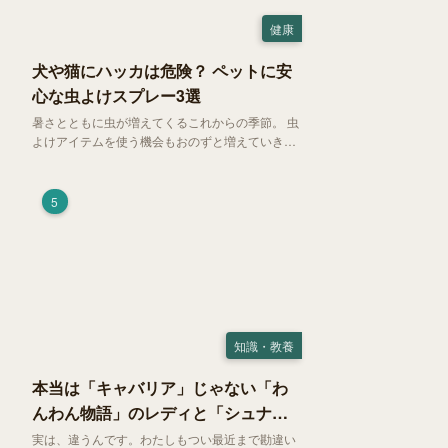
健康
犬や猫にハッカは危険？ ペットに安
心な虫よけスプレー3選
暑さとともに虫が増えてくるこれからの季節。 虫
よけアイテムを使う機会もおのずと増えていきま
す。そして、天然由来の虫よけアイテムとして人
気の「ハッカ（薄荷）」。 実はこれが ペットの
健康には悪影響 だということはご存知ですか？
5
知識・教養
本当は「キャバリア」じゃない「わ
んわん物語」のレディと「シュナ」
じゃないトランプ
実は、違うんです。わたしもつい最近まで勘違い