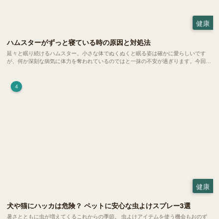
健康
ハムスターがずっと寝ている時の原因と対処法
延々と眠り続けるハムスター。小さな体でぬくぬくと眠る姿は確かに愛らしいです
が、何か深刻な病気に体力を奪われているのではと一抹の不安が過ぎります。今回
は、 ハムスターが寝る時間の正常範囲やぐったりしている場合の見分け方、安心で
きる環境づくり についてご紹介します。
4
健康
犬や猫にハッカは危険？ ペットに安心な虫よけスプレー3選
暑さとともに虫が増えてくるこれからの季節。 虫よけアイテムを使う機会もおのず