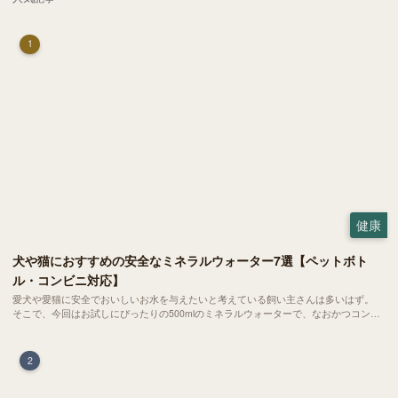
1
健康
犬や猫におすすめの安全なミネラルウォーター7選【ペットボト
ル・コンビニ対応】
愛犬や愛猫に安全でおいしいお水を与えたいと考えている飼い主さんは多いはず。
そこで、今回はお試しにぴったりの500mlのミネラルウォーターで、なおかつコンビ
ニでも購入できる犬や猫にもおすすめなものを厳選してご紹介します！
2