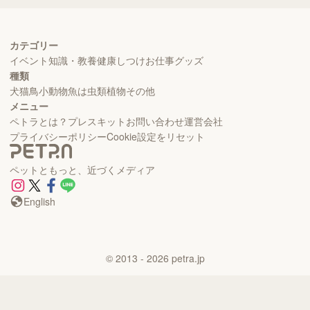
カテゴリー
イベント
知識・教養
健康
しつけ
お仕事
グッズ
種類
犬
猫
鳥
小動物
魚
は虫類
植物
その他
メニュー
ペトラとは？
プレスキット
お問い合わせ
運営会社
プライバシーポリシー
Cookie設定をリセット
ペットともっと、近づくメディア
English
©
2013
- 2026
petra.jp