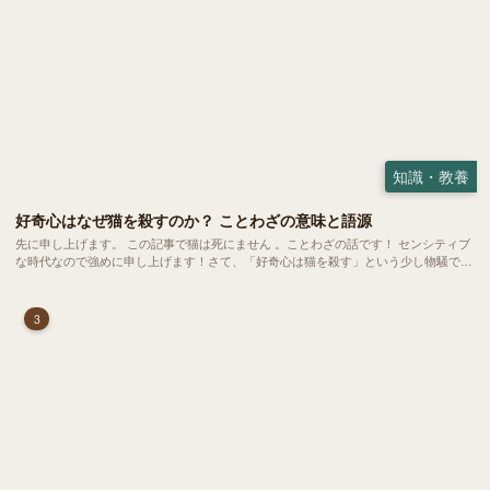
知識・教養
好奇心はなぜ猫を殺すのか？ ことわざの意味と語源
先に申し上げます。 この記事で猫は死にません 。ことわざの話です！ センシティブ
な時代なので強めに申し上げます！さて、「好奇心は猫を殺す」という少し物騒で、
どこか皮肉めいたことわざを聞いたことはありますか？
3