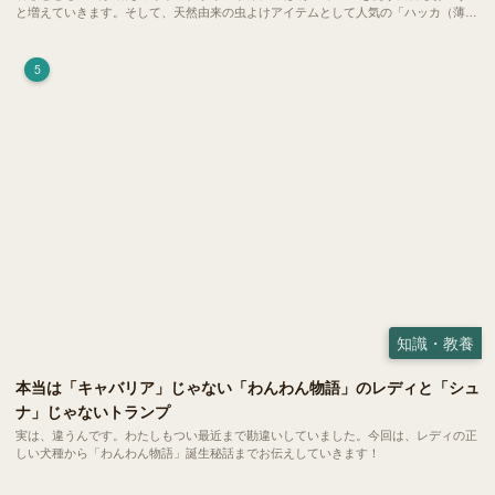
と増えていきます。そして、天然由来の虫よけアイテムとして人気の「ハッカ（薄
荷）」。 実はこれが ペットの健康には悪影響 だということはご存知ですか？
5
知識・教養
本当は「キャバリア」じゃない「わんわん物語」のレディと「シュ
ナ」じゃないトランプ
実は、違うんです。わたしもつい最近まで勘違いしていました。今回は、レディの正
しい犬種から「わんわん物語」誕生秘話までお伝えしていきます！