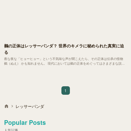
鵺の正体はレッサーパンダ？ 世界のキメラに秘められた真実に迫
る
夜な夜な「ヒョーヒョー」という不気味な声が聞こえたら、その正体は伝承の怪物
鵺（ぬえ） かも知れません。 現代においては鵺の正体をめぐってはさまざまな説が
あがり、近年では表題のとおり まさかのレッサーパンダ説 まで浮上しました。今回
は鵺の正体、さらには世界中に伝わる キメラ的な伝承生物たち について、最新の知
見とロマンを交えて深掘りします。
1
レッサーパンダ
Popular Posts
人気記事