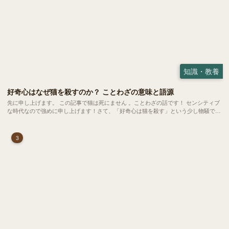
知識・教養
好奇心はなぜ猫を殺すのか？ ことわざの意味と語源
先に申し上げます。 この記事で猫は死にません 。ことわざの話です！ センシティブ
な時代なので強めに申し上げます！さて、「好奇心は猫を殺す」という少し物騒で、
どこか皮肉めいたことわざを聞いたことはありますか？
3