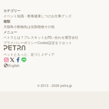
カテゴリー
イベント
知識・教養
健康
しつけ
お仕事
グッズ
種類
犬
猫
鳥
小動物
魚
は虫類
植物
その他
メニュー
ペトラとは？
プレスキット
お問い合わせ
運営会社
プライバシーポリシー
Cookie設定をリセット
ペットともっと、近づくメディア
English
©
2013
- 2026
petra.jp