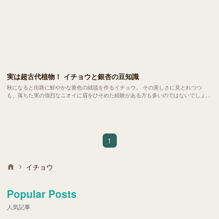
実は超古代植物！ イチョウと銀杏の豆知識
秋になると街路に鮮やかな黄色の絨毯を作るイチョウ。 その美しさに見とれつつ
も、落ちた実の強烈なニオイに眉をひそめた経験がある方も多いのではないでしょう
か。このイチョウ、実はとんでもない 長い歴史を生き抜いてきた古代植物 なんで
す。
1
イチョウ
Popular Posts
人気記事