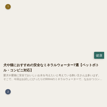
1
健康
犬や猫におすすめの安全なミネラルウォーター7選【ペットボト
ル・コンビニ対応】
愛犬や愛猫に安全でおいしいお水を与えたいと考えている飼い主さんは多いはず。
そこで、今回はお試しにぴったりの500mlのミネラルウォーターで、なおかつコンビ
ニでも購入できる犬や猫にもおすすめなものを厳選してご紹介します！
2