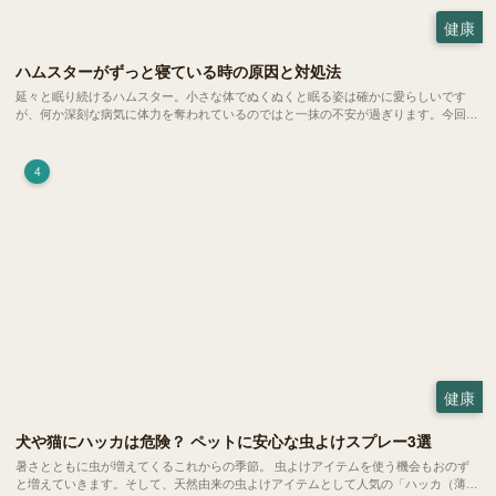
健康
ハムスターがずっと寝ている時の原因と対処法
延々と眠り続けるハムスター。小さな体でぬくぬくと眠る姿は確かに愛らしいです
が、何か深刻な病気に体力を奪われているのではと一抹の不安が過ぎります。今回
は、 ハムスターが寝る時間の正常範囲やぐったりしている場合の見分け方、安心で
きる環境づくり についてご紹介します。
4
健康
犬や猫にハッカは危険？ ペットに安心な虫よけスプレー3選
暑さとともに虫が増えてくるこれからの季節。 虫よけアイテムを使う機会もおのず
と増えていきます。そして、天然由来の虫よけアイテムとして人気の「ハッカ（薄