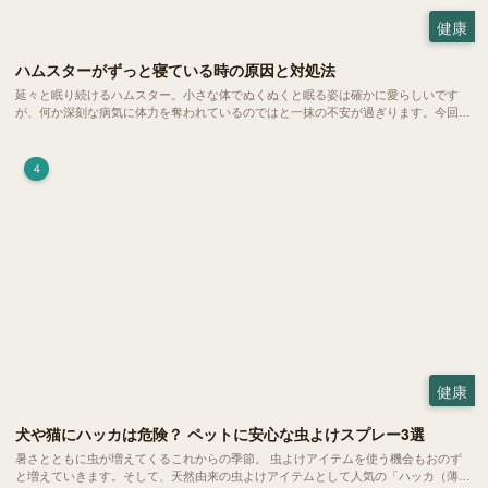
健康
ハムスターがずっと寝ている時の原因と対処法
延々と眠り続けるハムスター。小さな体でぬくぬくと眠る姿は確かに愛らしいです
が、何か深刻な病気に体力を奪われているのではと一抹の不安が過ぎります。今回
は、 ハムスターが寝る時間の正常範囲やぐったりしている場合の見分け方、安心で
きる環境づくり についてご紹介します。
4
健康
犬や猫にハッカは危険？ ペットに安心な虫よけスプレー3選
暑さとともに虫が増えてくるこれからの季節。 虫よけアイテムを使う機会もおのず
と増えていきます。そして、天然由来の虫よけアイテムとして人気の「ハッカ（薄