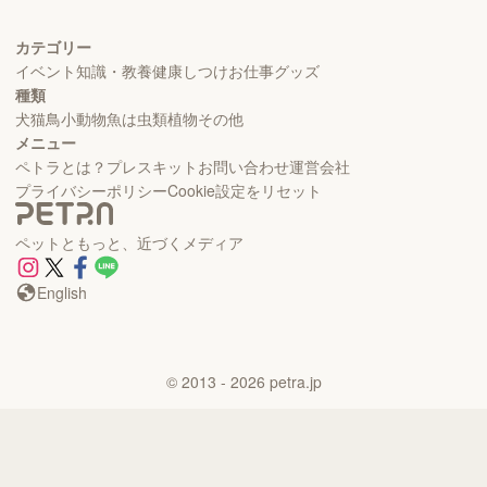
カテゴリー
イベント
知識・教養
健康
しつけ
お仕事
グッズ
種類
犬
猫
鳥
小動物
魚
は虫類
植物
その他
メニュー
ペトラとは？
プレスキット
お問い合わせ
運営会社
プライバシーポリシー
Cookie設定をリセット
ペットともっと、近づくメディア
English
©
2013
- 2026
petra.jp