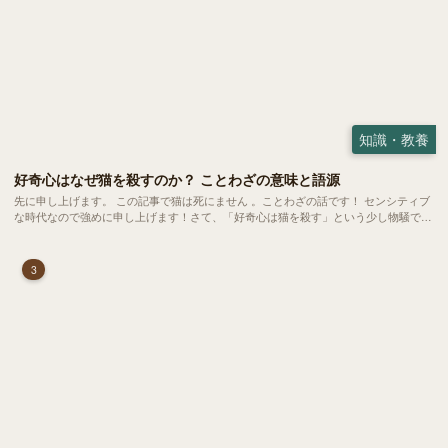
知識・教養
好奇心はなぜ猫を殺すのか？ ことわざの意味と語源
先に申し上げます。 この記事で猫は死にません 。ことわざの話です！ センシティブ
な時代なので強めに申し上げます！さて、「好奇心は猫を殺す」という少し物騒で、
どこか皮肉めいたことわざを聞いたことはありますか？
3