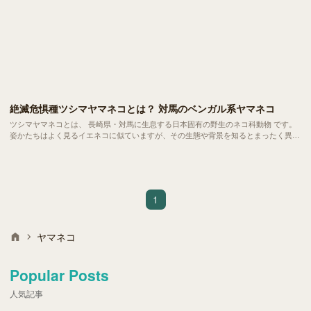
絶滅危惧種ツシマヤマネコとは？ 対馬のベンガル系ヤマネコ
ツシマヤマネコとは、 長崎県・対馬に生息する日本固有の野生のネコ科動物 です。
姿かたちはよく見るイエネコに似ていますが、その生態や背景を知るとまったく異な
る存在であることがわかります。現在、この ツシマヤマネコは絶滅の危機 に直面し
ており、保護活動が急務となっています。
1
ヤマネコ
Popular Posts
人気記事