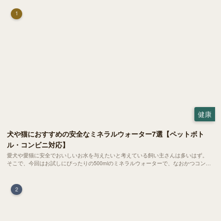
1
健康
犬や猫におすすめの安全なミネラルウォーター7選【ペットボト
ル・コンビニ対応】
愛犬や愛猫に安全でおいしいお水を与えたいと考えている飼い主さんは多いはず。
そこで、今回はお試しにぴったりの500mlのミネラルウォーターで、なおかつコンビ
ニでも購入できる犬や猫にもおすすめなものを厳選してご紹介します！
2