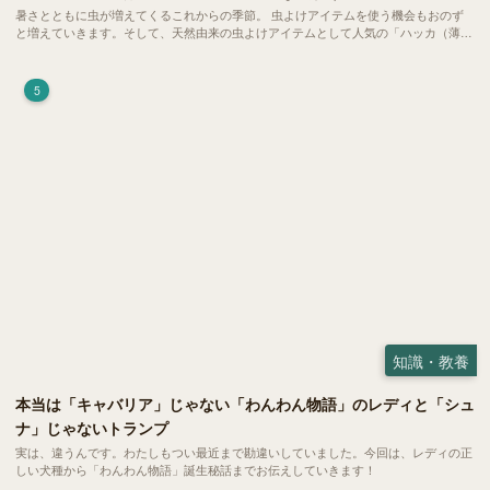
暑さとともに虫が増えてくるこれからの季節。 虫よけアイテムを使う機会もおのず
と増えていきます。そして、天然由来の虫よけアイテムとして人気の「ハッカ（薄
荷）」。 実はこれが ペットの健康には悪影響 だということはご存知ですか？
5
知識・教養
本当は「キャバリア」じゃない「わんわん物語」のレディと「シュ
ナ」じゃないトランプ
実は、違うんです。わたしもつい最近まで勘違いしていました。今回は、レディの正
しい犬種から「わんわん物語」誕生秘話までお伝えしていきます！