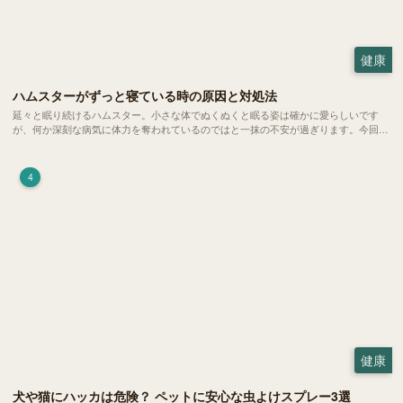
健康
ハムスターがずっと寝ている時の原因と対処法
延々と眠り続けるハムスター。小さな体でぬくぬくと眠る姿は確かに愛らしいです
が、何か深刻な病気に体力を奪われているのではと一抹の不安が過ぎります。今回
は、 ハムスターが寝る時間の正常範囲やぐったりしている場合の見分け方、安心で
きる環境づくり についてご紹介します。
4
健康
犬や猫にハッカは危険？ ペットに安心な虫よけスプレー3選