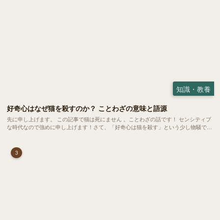
知識・教養
好奇心はなぜ猫を殺すのか？ ことわざの意味と語源
先に申し上げます。 この記事で猫は死にません 。ことわざの話です！ センシティブ
な時代なので強めに申し上げます！さて、「好奇心は猫を殺す」という少し物騒で、
どこか皮肉めいたことわざを聞いたことはありますか？
3