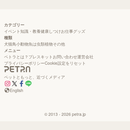
カテゴリー
イベント
知識・教養
健康
しつけ
お仕事
グッズ
種類
犬
猫
鳥
小動物
魚
は虫類
植物
その他
メニュー
ペトラとは？
プレスキット
お問い合わせ
運営会社
プライバシーポリシー
Cookie設定をリセット
ペットともっと、近づくメディア
English
©
2013
- 2026
petra.jp