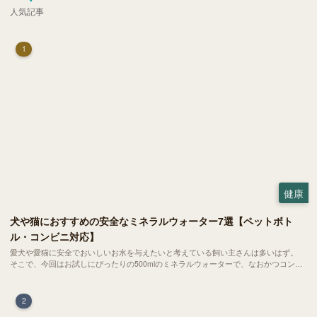
人気記事
1
健康
犬や猫におすすめの安全なミネラルウォーター7選【ペットボト
ル・コンビニ対応】
愛犬や愛猫に安全でおいしいお水を与えたいと考えている飼い主さんは多いはず。
そこで、今回はお試しにぴったりの500mlのミネラルウォーターで、なおかつコンビ
ニでも購入できる犬や猫にもおすすめなものを厳選してご紹介します！
2