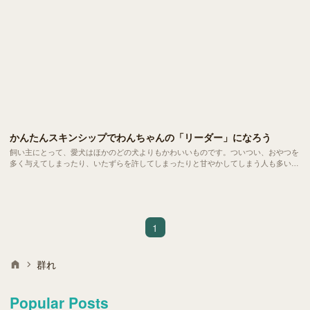
かんたんスキンシップでわんちゃんの「リーダー」になろう
飼い主にとって、愛犬はほかのどの犬よりもかわいいものです。ついつい、おやつを
多く与えてしまったり、いたずらを許してしまったりと甘やかしてしまう人も多いで
しょう。ですが、甘やかし続けていると、愛犬は飼い主を「自分にとって都合のいい
人間だ」と思うようになり、「飼い主と愛犬」という良好な関係を築けなくなってし
まいます。
1
群れ
Popular Posts