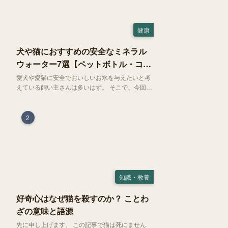
健康
犬や猫におすすめの安全なミネラル
ウォーター7選【ペットボトル・コン
ビニ対応】
愛犬や愛猫に安全でおいしいお水を与えたいと考
えている飼い主さんは多いはず。 そこで、今回は
お試しにぴったりの500mlのミネラルウォーター
で、なおかつコンビニでも購入できる犬や猫にも
おすすめなものを厳選してご紹介します！
2
知識・教養
好奇心はなぜ猫を殺すのか？ ことわ
ざの意味と語源
先に申し上げます。 この記事で猫は死にません