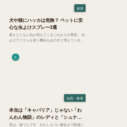
健康
犬や猫にハッカは危険？ ペットに安
心な虫よけスプレー3選
暑さとともに虫が増えてくるこれからの季節。 虫
よけアイテムを使う機会もおのずと増えていきま
す。そして、天然由来の虫よけアイテムとして人
気の「ハッカ（薄荷）」。 実はこれが ペットの
健康には悪影響 だということはご存知ですか？
5
知識・教養
本当は「キャバリア」じゃない「わ
んわん物語」のレディと「シュナ」
じゃないトランプ
実は、違うんです。わたしもつい最近まで勘違い