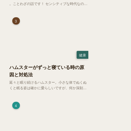
。ことわざの話です！ センシティブな時代なので
強めに申し上げます！さて、「好奇心は猫を殺
す」という少し物騒で、どこか皮肉めいたことわ
ざを聞いたことはありますか？
3
健康
ハムスターがずっと寝ている時の原
因と対処法
延々と眠り続けるハムスター。小さな体でぬくぬ
くと眠る姿は確かに愛らしいですが、何か深刻な
病気に体力を奪われているのではと一抹の不安が
過ぎります。今回は、 ハムスターが寝る時間の正
常範囲やぐったりしている場合の見分け方、安心
4
できる環境づくり についてご紹介します。