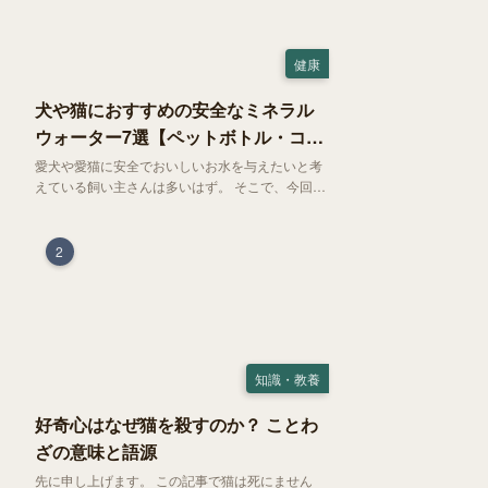
健康
犬や猫におすすめの安全なミネラル
ウォーター7選【ペットボトル・コン
ビニ対応】
愛犬や愛猫に安全でおいしいお水を与えたいと考
えている飼い主さんは多いはず。 そこで、今回は
お試しにぴったりの500mlのミネラルウォーター
で、なおかつコンビニでも購入できる犬や猫にも
おすすめなものを厳選してご紹介します！
2
知識・教養
好奇心はなぜ猫を殺すのか？ ことわ
ざの意味と語源
先に申し上げます。 この記事で猫は死にません