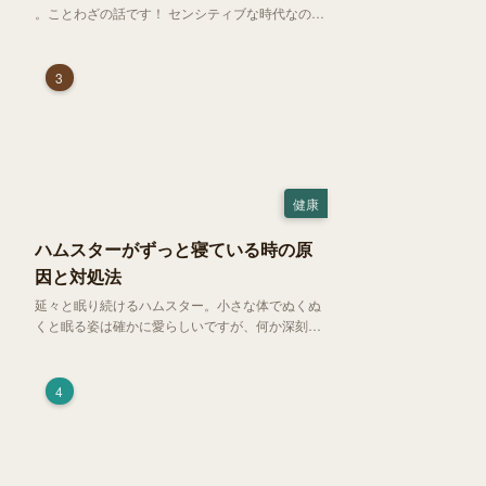
。ことわざの話です！ センシティブな時代なので
強めに申し上げます！さて、「好奇心は猫を殺
す」という少し物騒で、どこか皮肉めいたことわ
ざを聞いたことはありますか？
3
健康
ハムスターがずっと寝ている時の原
因と対処法
延々と眠り続けるハムスター。小さな体でぬくぬ
くと眠る姿は確かに愛らしいですが、何か深刻な
病気に体力を奪われているのではと一抹の不安が
過ぎります。今回は、 ハムスターが寝る時間の正
常範囲やぐったりしている場合の見分け方、安心
4
できる環境づくり についてご紹介します。