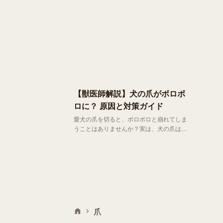
【獣医師解説】犬の爪がボロボ
ロに？ 原因と対策ガイド
愛犬の爪を切ると、ボロボロと崩れてしま
うことはありませんか？実は、犬の爪は
食事の影響 を受けやすく、知らず知らず
のうちに不健康な状態になってしまうこと
があります。
爪