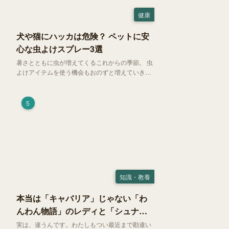
健康
犬や猫にハッカは危険？ ペットに安
心な虫よけスプレー3選
暑さとともに虫が増えてくるこれからの季節。 虫
よけアイテムを使う機会もおのずと増えていきま
す。そして、天然由来の虫よけアイテムとして人
気の「ハッカ（薄荷）」。 実はこれが ペットの
健康には悪影響 だということはご存知ですか？
5
知識・教養
本当は「キャバリア」じゃない「わ
んわん物語」のレディと「シュナ」
じゃないトランプ
実は、違うんです。わたしもつい最近まで勘違い