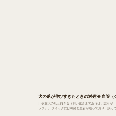
犬の爪が伸びすぎたときの対処法 血管（
日夜愛犬の爪と向き合う飼い主さまであれば、誰もが「
ック」。 クイックには神経と血管が通っており、誤って切ると強い痛みや出血を伴います。そしてこのクイック、爪を伸ばしたまま放置し
てしまうと、爪に合わせてどんどん前へ伸びてしまうた