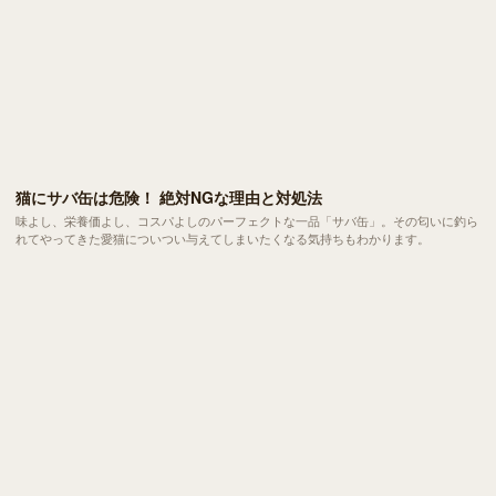
猫にサバ缶は危険！ 絶対NGな理由と対処法
味よし、栄養価よし、コスパよしのパーフェクトな一品「サバ缶」。その匂いに釣ら
れてやってきた愛猫についつい与えてしまいたくなる気持ちもわかります。