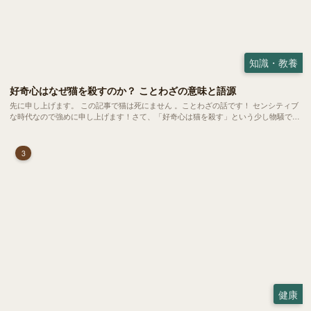
知識・教養
好奇心はなぜ猫を殺すのか？ ことわざの意味と語源
先に申し上げます。 この記事で猫は死にません 。ことわざの話です！ センシティブ
な時代なので強めに申し上げます！さて、「好奇心は猫を殺す」という少し物騒で、
どこか皮肉めいたことわざを聞いたことはありますか？
3
健康