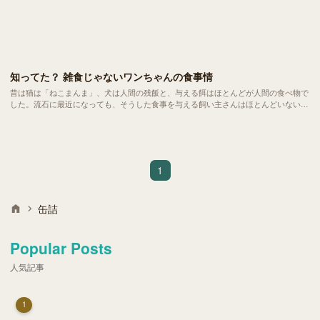
知ってた？ 雑食じゃないワンちゃんの食事情
昔は猫は「ねこまんま」、犬は人間の残飯と、与える餌はほとんどが人間の食べ物で
した。流石に最近になっても、そうした食事を与える飼い主さんはほとんどいないで
しょう。
1
缶詰
Popular Posts
人気記事
1