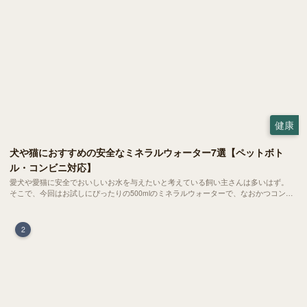
健康
犬や猫におすすめの安全なミネラルウォーター7選【ペットボト
ル・コンビニ対応】
愛犬や愛猫に安全でおいしいお水を与えたいと考えている飼い主さんは多いはず。
そこで、今回はお試しにぴったりの500mlのミネラルウォーターで、なおかつコンビ
ニでも購入できる犬や猫にもおすすめなものを厳選してご紹介します！
2