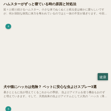
ハムスターがずっと寝ている時の原因と対処法
延々と眠り続けるハムスター。小さな体でぬくぬくと眠る姿は確かに愛らしいです
が、何か深刻な病気に体力を奪われているのではと一抹の不安が過ぎります。今回
は、 ハムスターが寝る時間の正常範囲やぐったりしている場合の見分け方、安心で
きる環境づくり についてご紹介します。
4
健康
犬や猫にハッカは危険？ ペットに安心な虫よけスプレー3選
暑さとともに虫が増えてくるこれからの季節。 虫よけアイテムを使う機会もおのず
と増えていきます。そして、天然由来の虫よけアイテムとして人気の「ハッカ（薄
荷）」。 実はこれが ペットの健康には悪影響 だということはご存知ですか？
5